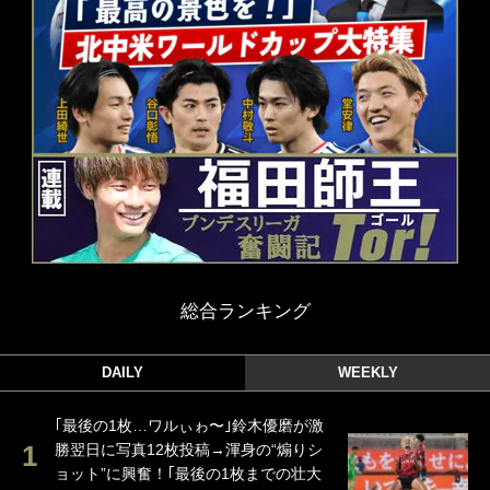
総合ランキング
DAILY
WEEKLY
｢最後の1枚…ワルぃゎ〜｣鈴木優磨が激
勝翌日に写真12枚投稿→渾身の“煽りシ
ョット”に興奮！｢最後の1枚までの壮大