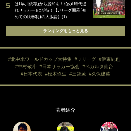
は｢早川依存｣から脱却を！柏の｢時代遅
れサッカー｣に期待！【Jリーグ開幕｢初
めての秋春制｣の大激論】(1)
ランキングをもっと見る
#北中米ワールドカップ大特集
#Ｊリーグ
#伊東純也
#中村敬斗
#日本サッカー協会
#ベガルタ仙台
#日本代表
#松木玖生
#三笘薫
#久保建英
著者紹介