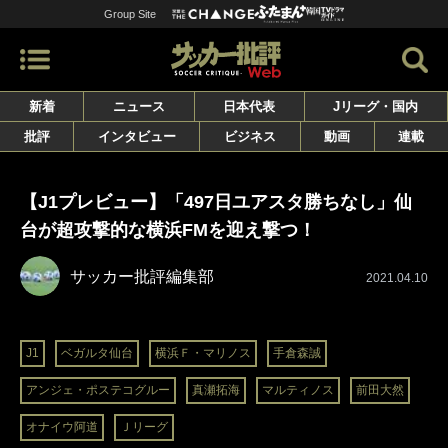
Group Site
新着
ニュース
日本代表
Jリーグ・国内
批評
インタビュー
ビジネス
動画
連載
【J1プレビュー】「497日ユアスタ勝ちなし」仙
台が超攻撃的な横浜FMを迎え撃つ！
サッカー批評編集部
2021.04.10
J1
ベガルタ仙台
横浜Ｆ・マリノス
手倉森誠
アンジェ・ポステコグルー
真瀬拓海
マルティノス
前田大然
オナイウ阿道
Ｊリーグ