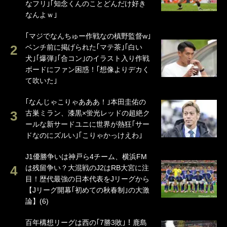
なフリ｣｢知念くんのことどんだけ好き
なんよｗ｣
｢マジでなんちゅー作戦なの槙野監督w｣
ベンチ前に掲げられた｢マテ茶｣｢白い
犬｣｢爆弾｣｢合コン｣のイラスト入り作戦
ボードにファン困惑！｢想像よりデカく
て吹いた｣
｢なんじゃこりゃあああ！｣本田圭佑の
古巣ミラン、漆黒×蛍光レッドの超絶ク
ールな新サードユニに世界が熱狂｢サー
ドなのにズルい｣｢こりゃかっけえわ｣
J1優勝争いは神戸ら4チーム、横浜FM
は残留争い？大混戦のJ2はRB大宮に注
目！歴代最強の日本代表をJリーグから
【Jリーグ開幕｢初めての秋春制｣の大激
論】(6)
百年構想リーグは西の｢7勝3敗｣！鹿島