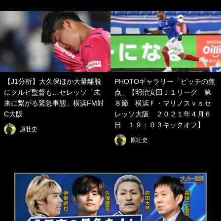
【J1分析】大久保ほか大量離脱
PHOTOギャラリー「ピッチの焦
にクルピ監督も…セレッソ「未
点」【明治安田Ｊ１リーグ 第
来に繋がる緊急事態」横浜FM対
８節 横浜Ｆ・マリノスｖｓセ
C大阪
レッソ大阪 ２０２１年４月６
日 １９：０３キックオフ】
原壮史
原壮史