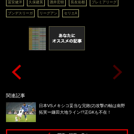
冨安健洋
久保建英
酒井宏樹
長友佑都
プレミアリーグ
ブンデスリーガ
リーグアン
セリエA
関連記事
日本VSメキシコ妥当な完敗(2)攻撃の軸は南野
拓実ー鎌田大地ライン!?正GKも不在！