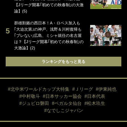
【Jリーグ開幕｢初めての秋春制｣の大激
論】(5)
群雄割拠の西日本！A・ロペス加入も
｢大迫次第｣の神戸、浅野＆川村復帰も
｢ブレない｣広島、ミシャ就任の名古屋
は？【Jリーグ開幕｢初めての秋春制｣の
大激論】(2)
ランキングをもっと見る
#北中米ワールドカップ大特集
#Ｊリーグ
#伊東純也
#中村敬斗
#日本サッカー協会
#日本代表
#ジュビロ磐田
#ベガルタ仙台
#松木玖生
#なでしこジャパン