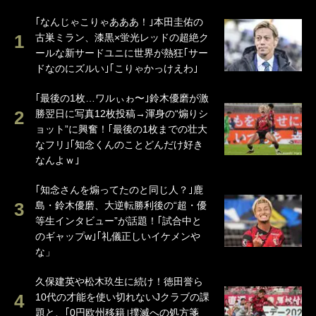
｢なんじゃこりゃあああ！｣本田圭佑の
古巣ミラン、漆黒×蛍光レッドの超絶ク
ールな新サードユニに世界が熱狂｢サー
ドなのにズルい｣｢こりゃかっけえわ｣
｢最後の1枚…ワルぃゎ〜｣鈴木優磨が激
勝翌日に写真12枚投稿→渾身の“煽りシ
ョット”に興奮！｢最後の1枚までの壮大
なフリ｣｢知念くんのことどんだけ好き
なんよｗ｣
｢知念さんを煽ってたのと同じ人？｣鹿
島・鈴木優磨、大逆転勝利後の“超・優
等生インタビュー”が話題！｢試合中と
のギャップw｣｢礼儀正しいイケメンや
な」
久保建英や松木玖生に続け！徳田誉ら
10代の才能を使い切れないJクラブの課
題と、｢0円欧州移籍｣撲滅への処方箋