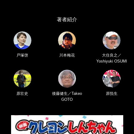
著者紹介
戸塚啓
川本梅花
大住良之／
Yoshiyuki OSUMI
原壮史
後藤健生／Takeo
原悦生
GOTO