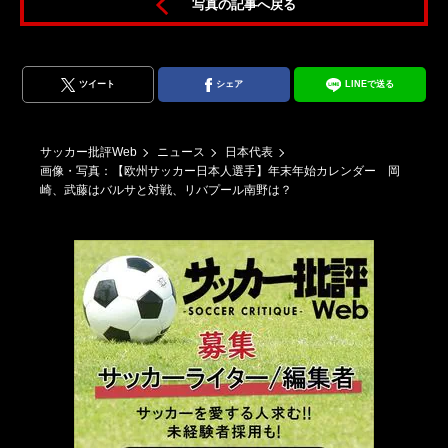
写真の記事へ戻る
ツイート
シェア
LINEで送る
サッカー批評Web
ニュース
日本代表
画像・写真：【欧州サッカー日本人選手】年末年始カレンダー 岡
崎、武藤はバルサと対戦、リバプール南野は？
カレ