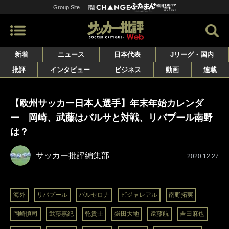
Group Site
新着
ニュース
日本代表
Jリーグ・国内
批評
インタビュー
ビジネス
動画
連載
【欧州サッカー日本人選手】年末年始カレンダ
ー 岡崎、武藤はバルサと対戦、リバプール南野
は？
サッカー批評編集部
2020.12.27
海外
リバプール
バルセロナ
ビジャレアル
南野拓実
岡崎慎司
武藤嘉紀
乾貴士
鎌田大地
遠藤航
吉田麻也