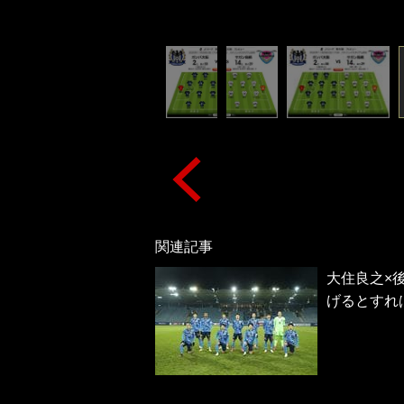
関連記事
大住良之×
げるとすれ