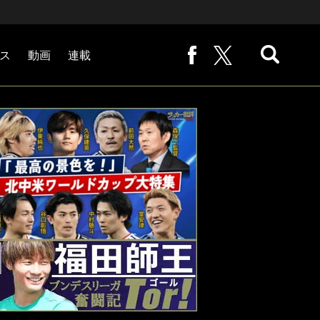
ス
動画
連載
熊崎敬の「路地から始まる処世術」
下田恒幸の「10倍面白くなるサッカー中継の見方」
サッカー批評PHOTOギャラリー「ピッチの焦点」
後藤健生の「蹴球放浪記」
原悦生PHOTOギャラリー「サッカー遠近」
「だれかに言いたくなる記録」
福田師王「ブンデスリーガ奮闘記 Tor!」
大住良之の「この世界のコーナーエリアから」