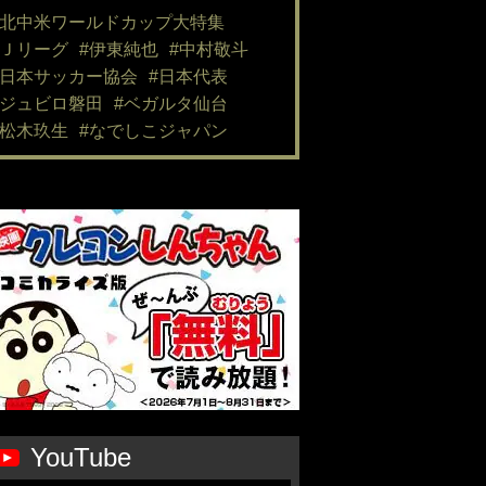
#北中米ワールドカップ大特集
#Ｊリーグ
#伊東純也
#中村敬斗
#日本サッカー協会
#日本代表
#ジュビロ磐田
#ベガルタ仙台
#松木玖生
#なでしこジャパン
YouTube