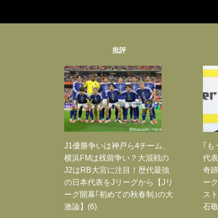
批評
J1優勝争いは神戸ら4チーム、
｢も
横浜FMは残留争い？大混戦の
代表
J2はRB大宮に注目！歴代最強
奇
の日本代表をJリーグから【Jリ
ー
ーグ開幕｢初めての秋春制｣の大
スト
激論】(6)
石敬