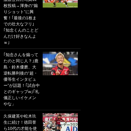
枚投稿→渾身の“煽
PKにイタリア代表
りショット”に興
GKも成す術なし！
奮！｢最後の1枚ま
｢ノーチャンスすぎ
での壮大なフリ｣
るわ｣｢綺世のPKの
｢知念くんのことど
上手さは世界屈指
んだけ好きなんよ
かも｣
ｗ｣
｢また敬斗が魚に
｢知念さんを煽って
笑｣菅原由勢がW杯
たのと同じ人？｣鹿
戦士の夏休み秘蔵
島・鈴木優磨、大
ショット公開！ 川
逆転勝利後の“超・
口春奈と結婚のモ
優等生インタビュ
テ男も登場で｢写真
ー”が話題！｢試合中
全部楽しそう｣｢タ
とのギャップw｣｢礼
ケの水中かわいす
儀正しいイケメン
ぎる」
やな」
｢お土産最高すぎ
久保建英や松木玖
笑｣｢どうやって入
生に続け！徳田誉
手？｣ブライトン帰
ら10代の才能を使
還の三笘薫、同僚