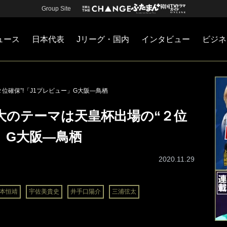
Group Site
ュース
日本代表
Jリーグ・国内
インタビュー
ビジネ
・国内
カー
ネジメント
Jリーグ・国内
戦術
注目選手
海外サッカー
監督
マネー
チームマネジメント
日本代表
位確保”!「J1プレビュー」G大阪―鳥栖
大のテーマは天皇杯出場の“２位
ー」G大阪―鳥栖
2020.11.29
本恒靖
宇佐美貴史
井手口陽介
三浦弦太