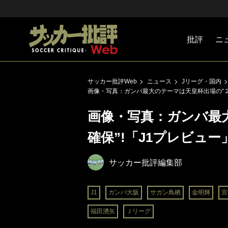
批評
ニ
Jリーグ
戦術
注目選手
海外サッ
監督
マネー
チームマ
日本代表
サッカー批評Web
ニュース
Jリーグ・国内
画像・写真：ガンバ最大のテーマは天皇杯出場の“２
画像・写真：ガンバ最
確保”!「J1プレビュ
サッカー批評編集部
J1
ガンバ大阪
サガン鳥栖
金明輝
宮
福田湧矢
Ｊリーグ