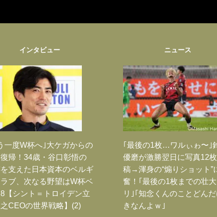
インタビュー
ニュース
う一度W杯へ｣大ケガからの
｢最後の1枚…ワルぃゎ〜｣
復帰！34歳・谷口彰悟の
優磨が激勝翌日に写真12
跡を支えた日本資本のベルギ
稿→渾身の“煽りショット”
クラブ、次なる野望はW杯ベ
奮！｢最後の1枚までの壮
8【シント＝トロイデン立
リ｣｢知念くんのことどん
之CEOの世界戦略】(2)
きなんよｗ｣