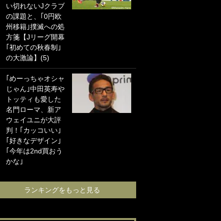
い切れないJクラブ
に“ポケカ”をプレゼ
の課題と、｢0円欧
ント！｢薫の笑顔見
州移籍｣撲滅への処
れてよかった｣｢大
方箋【Jリーグ開幕
喜びのリュテル可
｢初めての秋春制｣
愛すぎ｣
の大激論】(5)
浦和と千葉の首を
｢めーっちゃオシャ
かしげる主力放
じゃん｣中田英寿や
出、柏リカルドの
トッティも愛した
下で新加入2人が化
名門ローマ、新ア
ける！Jリーグに必
ウェイユニが大評
要な外国人選手は
判！｢カッコいい｣
【Jリーグ開幕｢初
｢好きなデザイン｣
めての秋春制｣の大
｢今年は2nd買おう
激論】(4)
かな｣
ランキングをも
ランキングをもっと見る