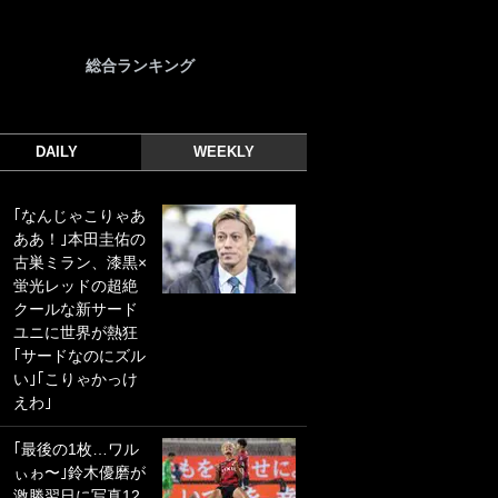
総合ランキング
DAILY
WEEKLY
｢なんじゃこりゃあ
｢光の速さじゃん｣
ああ！｣本田圭佑の
｢えっぐいミドル｣
古巣ミラン、漆黒×
ドイツ名門移籍の
蛍光レッドの超絶
日本代表23歳ボラ
クールな新サード
ンチ、移籍後初ゴ
ユニに世界が熱狂
ールに驚愕！｢見た
｢サードなのにズル
事ないシュートや｣
い｣｢こりゃかっけ
｢聡がどんどん遠く
えわ｣
なっていく」
｢最後の1枚…ワル
｢誰が止めれんねん
ぃゎ〜｣鈴木優磨が
w｣フェイエ上田綺
激勝翌日に写真12
世の“神コース”弾丸