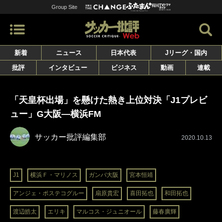
Group Site
新着
ニュース
日本代表
Jリーグ・国内
批評
インタビュー
ビジネス
動画
連載
「天皇杯出場」を懸けた熱き上位対決「J1プレビ
ュー」G大阪―横浜FM
サッカー批評編集部
2020.10.13
J1
横浜Ｆ・マリノス
ガンバ大阪
宮本恒靖
アンジェ・ポステコグルー
扇原貴宏
喜田拓也
和田拓也
渡辺皓太
エリキ
マルコス・ジュニオール
藤春廣輝