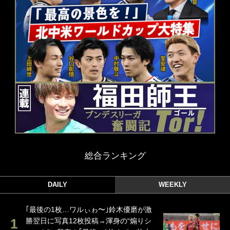
総合ランキング
DAILY
WEEKLY
｢最後の1枚…ワルぃゎ〜｣鈴木優磨が激
勝翌日に写真12枚投稿→渾身の“煽りシ