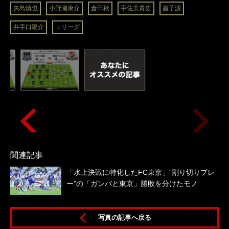
矢島慎也
小野瀬康介
倉田秋
宇佐美貴史
昌子源
井手口陽介
Ｊリーグ
関連記事
「水上決戦に特化したFC東京」“割り切りプレ
ー”の「ガンバと東京」勝敗を分けたモノ
写真の記事へ戻る