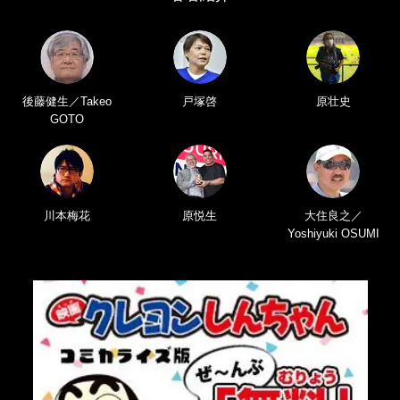
後藤健生／Takeo
戸塚啓
原壮史
GOTO
川本梅花
原悦生
大住良之／
Yoshiyuki OSUMI