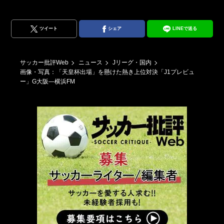
ツイート
シェア
LINEで送る
サッカー批評Web
ニュース
Jリーグ・国内
画像・写真：「天皇杯出場」を懸けた熱き上位対決「J1プレビュ
ー」G大阪―横浜FM