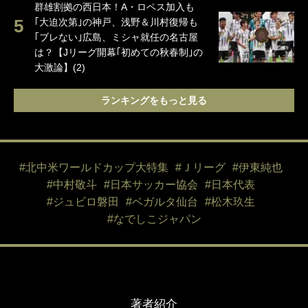
群雄割拠の西日本！A・ロペス加入も
｢大迫次第｣の神戸、浅野＆川村復帰も
｢ブレない｣広島、ミシャ就任の名古屋
は？【Jリーグ開幕｢初めての秋春制｣の
大激論】(2)
ランキングをもっと見る
#北中米ワールドカップ大特集
#Ｊリーグ
#伊東純也
#中村敬斗
#日本サッカー協会
#日本代表
#ジュビロ磐田
#ベガルタ仙台
#松木玖生
#なでしこジャパン
著者紹介