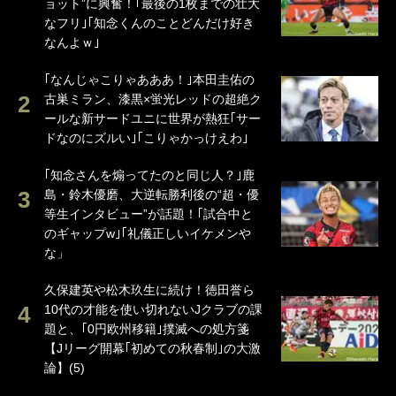
ョット”に興奮！｢最後の1枚までの壮大
なフリ｣｢知念くんのことどんだけ好き
なんよｗ｣
｢なんじゃこりゃあああ！｣本田圭佑の
古巣ミラン、漆黒×蛍光レッドの超絶ク
ールな新サードユニに世界が熱狂｢サー
ドなのにズルい｣｢こりゃかっけえわ｣
｢知念さんを煽ってたのと同じ人？｣鹿
島・鈴木優磨、大逆転勝利後の“超・優
等生インタビュー”が話題！｢試合中と
のギャップw｣｢礼儀正しいイケメンや
な」
久保建英や松木玖生に続け！徳田誉ら
10代の才能を使い切れないJクラブの課
題と、｢0円欧州移籍｣撲滅への処方箋
【Jリーグ開幕｢初めての秋春制｣の大激
論】(5)