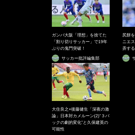
ガンバ大阪「理想」を捨てた
尻餅を
「割り切りサッカー」で19年
ニエス
ぶりの鬼門突破！
弄する
サッカー批評編集部
大住良之×後藤健生「深夜の激
論」日本対カメルーン(2)“３バ
ックの劇的変化”と久保建英の
可能性