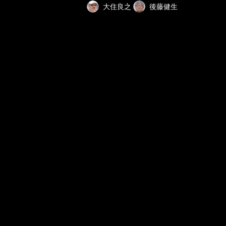
大住良之
後藤健生