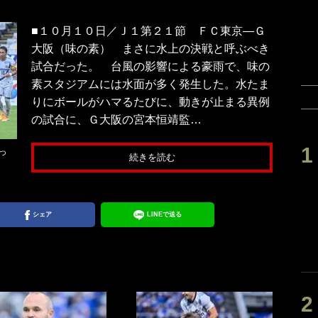
■１０月１０日／Ｊ１第２１節 ＦＣ東京―Ｇ
大阪（味の素） まさに水上の決戦と呼ぶべき
試合だった。 台風の影響による豪雨で、味の
素スタジアムには水面が多く発生した。水たま
りにボールがハマるたびに、動きが止まる異例
の試合に、Ｇ大阪の宮本恒靖監…
っ
続きを読む
シェア
LINEで送る