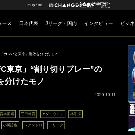
Group Site
ュース
日本代表
Jリーグ・国内
インタビュー
ビジネ
・国内
カー
ネジメント
Jリーグ・国内
戦術
注目選手
海外サッカー
監督
マネー
チームマネジメント
日本代表
の「ガンバと東京」勝敗を分けたモノ
C東京」“割り切りプレー”の
を分けたモノ
2020.10.11
宮本恒靖
三田啓貴
アダイウトン
林彰洋
小川諒也
レアンドロ
Ｊリーグ