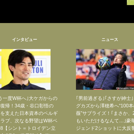
インタビュー
ニュース
う一度W杯へ｣大ケガからの
｢男前過ぎる｣｢さすが紳士
復帰！34歳・谷口彰悟の
グカズから澤穂希へ“100
跡を支えた日本資本のベルギ
薇”サプライズ！｢まさか、
クラブ、次なる野望はW杯ベ
もいただけるなんて…｣豪
8【シント＝トロイデン立
ジェンド2ショットに大反