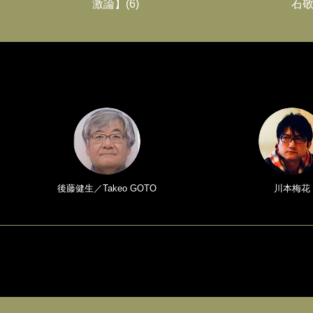
激論】(6)
石敬
後藤健生／Takeo GOTO
川本梅花