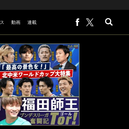
ス
動画
連載
熊崎敬の「路地から始まる処世術」
下田恒幸の「10倍面白くなるサッカー中継の見方」
サッカー批評PHOTOギャラリー「ピッチの焦点」
後藤健生の「蹴球放浪記」
原悦生PHOTOギャラリー「サッカー遠近」
「だれかに言いたくなる記録」
福田師王「ブンデスリーガ奮闘記 Tor!」
大住良之の「この世界のコーナーエリアから」