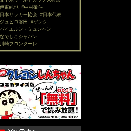
#伊東純也
#中村敬斗
#日本サッカー協会
#日本代表
#ジュビロ磐田
#ゲンク
#バイエルン・ミュンヘン
#なでしこジャパン
#川崎フロンターレ