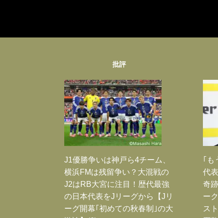
批評
J1優勝争いは神戸ら4チーム、
｢も
横浜FMは残留争い？大混戦の
代表
J2はRB大宮に注目！歴代最強
奇
の日本代表をJリーグから【Jリ
ー
ーグ開幕｢初めての秋春制｣の大
スト