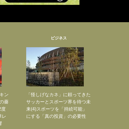
ビジネス
｣キン
「怪しげなカネ」に頼ってきた
本の薔
サッカーとスポーツ界を待つ未
2度
来(4)スポーツを「持続可能」
華レ
にする「真の投資」の必要性
響