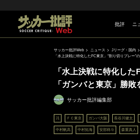
批評
ニ
Jリーグ
戦術
注目選手
海外サッ
監督
マネー
チームマ
日本代表
サッカー批評Web
ニュース
Jリーグ・国内
「水上決戦に特化したFC東京」“割り切りプレー”
「水上決戦に特化したF
「ガンバと東京」勝敗
サッカー批評編集部
J1
ＦＣ東京
ガンバ大阪
長谷川健太
中村帆高
中村拓海
安部柊斗
森重真人