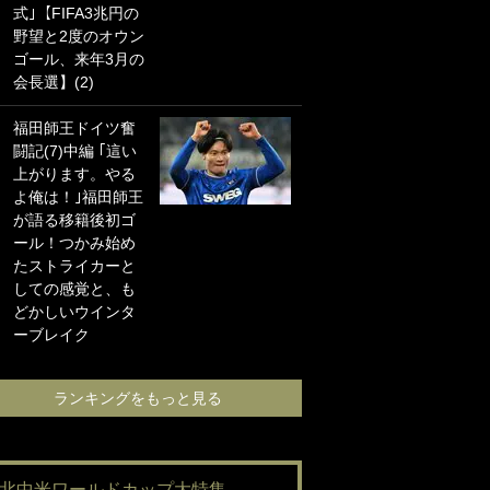
式｣【FIFA3兆円の
海の夕日”新アウェ
野望と2度のオウン
イユニに大反響｢か
ゴール、来年3月の
っこよすぎ｣｢革新
会長選】(2)
的｣｢ソソられる！｣
福田師王ドイツ奮
｢お土産最高すぎ
闘記(7)中編 ｢這い
笑｣｢どうやって入
上がります。やる
手？｣ブライトン帰
よ俺は！｣福田師王
還の三笘薫、同僚
が語る移籍後初ゴ
に“ポケカ”をプレゼ
ール！つかみ始め
ント！｢薫の笑顔見
たストライカーと
れてよかった｣｢大
しての感覚と、も
喜びのリュテル可
どかしいウインタ
愛すぎ｣
ーブレイク
ランキングをも
ランキングをもっと見る
#北中米ワールドカップ大特集