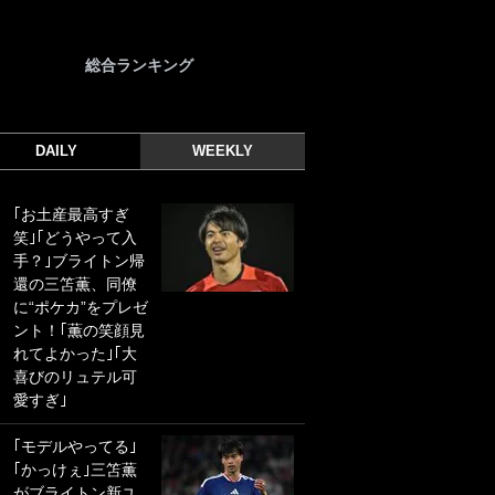
総合ランキング
DAILY
WEEKLY
｢お土産最高すぎ
｢光の速さじゃん｣
笑｣｢どうやって入
｢えっぐいミドル｣
手？｣ブライトン帰
ドイツ名門移籍の
還の三笘薫、同僚
日本代表23歳ボラ
に“ポケカ”をプレゼ
ンチ、移籍後初ゴ
ント！｢薫の笑顔見
ールに驚愕！｢見た
れてよかった｣｢大
事ないシュートや｣
喜びのリュテル可
｢聡がどんどん遠く
愛すぎ｣
なっていく」
｢モデルやってる｣
｢誰が止めれんねん
｢かっけぇ｣三笘薫
w｣フェイエ上田綺
がブライトン新ユ
世の“神コース”弾丸