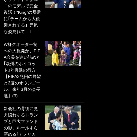
ニのモデルで完全
PKにイタリア代表
復活！“King”の帰還
GKも成す術なし！
に｢チームから大歓
｢ノーチャンスすぎ
迎されてる｣｢元気
るわ｣｢綺世のPKの
な姿見れて…｣
上手さは世界屈指
かも｣
W杯クオーター制
への大反発か、FIF
｢また敬斗が魚に
A会長を追い詰めた
笑｣菅原由勢がW杯
｢欧州のボイコッ
戦士の夏休み秘蔵
ト｣と再選の行方
ショット公開！ 川
【FIFA3兆円の野望
口春奈と結婚のモ
と2度のオウンゴー
テ男も登場で｢写真
ル、来年3月の会長
全部楽しそう｣｢タ
選】(3)
ケの水中かわいす
ぎる」
新会社の背後に見
え隠れするトラン
｢セカンドで決まり
プと巨大ファンド
だな｣19歳の日本代
の影、ルールすら
表MFが加入したス
歪める｢アメリカ
ペイン名門、“地中