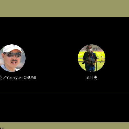
Yoshiyuki OSUMI
原壮史