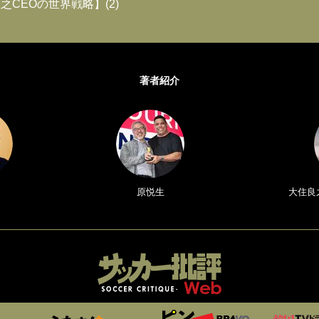
之CEOの世界戦略】(2)
著者紹介
原悦生
大住良之／