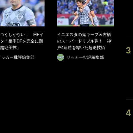
つくしかない！ MFイ
イニエスタの鬼キープ＆古橋
タ「相手DFを完全に翻
のスーパードリブル弾！ 神
超絶美技」
戸4連勝を導いた超絶技術
サッカー批評編集部
サッカー批評編集部