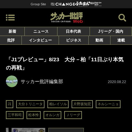
Group Site
新着
ニュース
日本代表
Jリーグ・国内
批評
インタビュー
ビジネス
動画
連載
「J1プレビュー」8/23 大分－柏「11日ぶり本気
の再戦」
サッカー批評編集部
2020.08.22
J1
大分トリニータ
柏レイソル
片野坂知宏
ネルシーニョ
三平和司
松本怜
オルンガ
Ｊリーグ