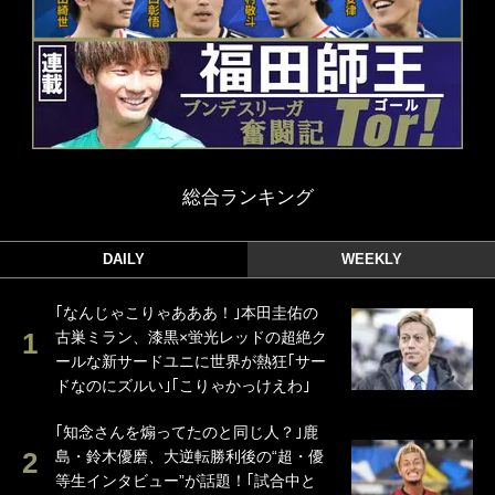
総合ランキング
DAILY
WEEKLY
｢なんじゃこりゃあああ！｣本田圭佑の
古巣ミラン、漆黒×蛍光レッドの超絶ク
ールな新サードユニに世界が熱狂｢サー
ドなのにズルい｣｢こりゃかっけえわ｣
｢知念さんを煽ってたのと同じ人？｣鹿
島・鈴木優磨、大逆転勝利後の“超・優
等生インタビュー”が話題！｢試合中と