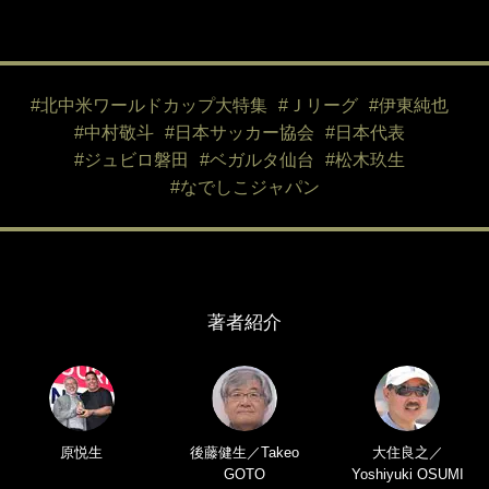
#北中米ワールドカップ大特集
#Ｊリーグ
#伊東純也
#中村敬斗
#日本サッカー協会
#日本代表
#ジュビロ磐田
#ベガルタ仙台
#松木玖生
#なでしこジャパン
著者紹介
原悦生
後藤健生／Takeo
大住良之／
GOTO
Yoshiyuki OSUMI