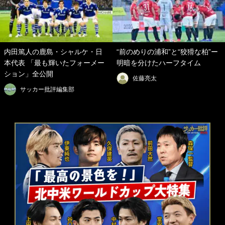
内田篤人の鹿島・シャルケ・日
“前のめりの浦和”と“狡猾な柏”ー
本代表 「最も輝いたフォーメー
明暗を分けたハーフタイム
ション」全公開
佐藤亮太
サッカー批評編集部