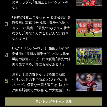
のギャップw｣｢礼儀正しいイケメンや
な」
｢最後の1枚…ワルぃゎ〜｣鈴木優磨が激
勝翌日に写真12枚投稿→渾身の“煽りシ
ョット”に興奮！｢最後の1枚までの壮大
なフリ｣｢知念くんのことどんだけ好き
なんよｗ｣
｢あざとナンバーワン！｣鎌田大地が冨
安健洋に“肩組み頭乗せ”!?｢パレス兄弟｣
爆誕の歓迎ムービーに大反響｢最後の鎌
田可愛すぎる｣｢粋にも程がある！」
浦和と千葉の首をかしげる主力放出、
柏リカルドの下で新加入2人が化ける！
Jリーグに必要な外国人選手は【Jリー
グ開幕｢初めての秋春制｣の大激論】(4)
ランキングをもっと見る