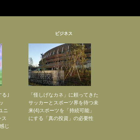
ビジネス
する｣
「怪しげなカネ」に頼ってきた
ッ
サッカーとスポーツ界を待つ未
ユニ
来(4)スポーツを「持続可能」
ンス
にする「真の投資」の必要性
感じ