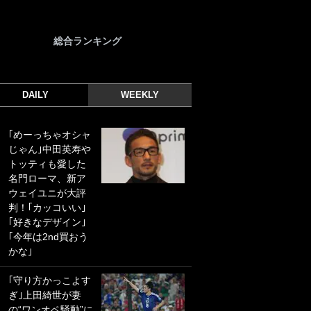
総合ランキング
DAILY
WEEKLY
｢めーっちゃオシャ
｢光の速さじゃん｣
じゃん｣中田英寿や
｢えっぐいミドル｣
トッティも愛した
ドイツ名門移籍の
名門ローマ、新ア
日本代表23歳ボラ
ウェイユニが大評
ンチ、移籍後初ゴ
判！｢カッコいい｣
ールに驚愕！｢見た
｢好きなデザイン｣
事ないシュートや｣
｢今年は2nd買おう
｢聡がどんどん遠く
かな｣
なっていく」
｢守り方かっこよす
｢誰が止めれんねん
ぎ｣上田綺世が妻
w｣フェイエ上田綺
の“ワンオペ騒動”に
世の“神コース”弾丸