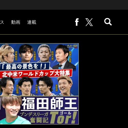
ス
動画
連載
熊崎敬の「路地から始まる処世術」
下田恒幸の「10倍面白くなるサッカー中継の見方」
サッカー批評PHOTOギャラリー「ピッチの焦点」
後藤健生の「蹴球放浪記」
原悦生PHOTOギャラリー「サッカー遠近」
「だれかに言いたくなる記録」
福田師王「ブンデスリーガ奮闘記 Tor!」
大住良之の「この世界のコーナーエリアから」