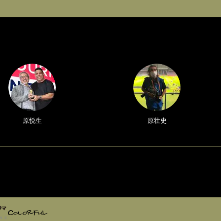
原悦生
原壮史