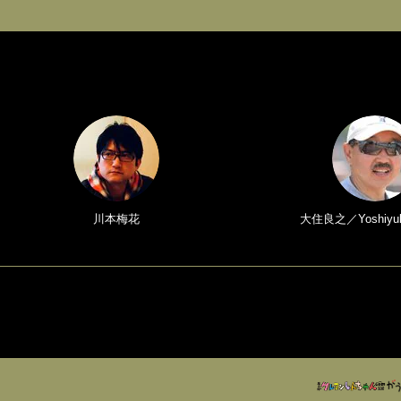
川本梅花
大住良之／Yoshiyuk