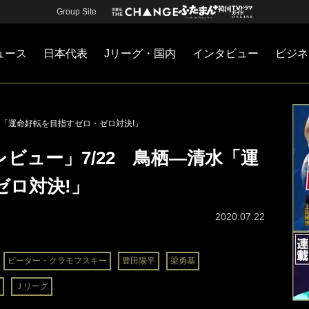
Group Site
ュース
日本代表
Jリーグ・国内
インタビュー
ビジネ
・国内
カー
ネジメント
Jリーグ・国内
戦術
注目選手
海外サッカー
監督
マネー
チームマネジメント
日本代表
水「運命好転を目指すゼロ・ゼロ対決!」
ビュー」7/22 鳥栖―清水「運
ゼロ対決!」
2020.07.22
ピーター・クラモフスキー
豊田陽平
梁勇基
Ｊリーグ