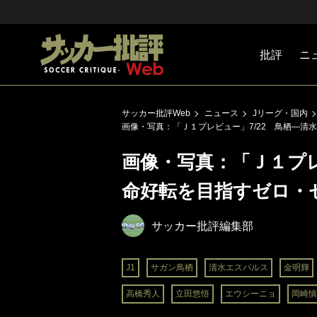
批評
ニ
Jリーグ
戦術
注目選手
海外サッ
監督
マネー
チームマ
日本代表
サッカー批評Web
ニュース
Jリーグ・国内
画像・写真：「Ｊ１プレビュー」7/22 鳥栖―清
画像・写真：「Ｊ１プレ
命好転を目指すゼロ・
サッカー批評編集部
J1
サガン鳥栖
清水エスパルス
金明輝
高橋秀人
立田悠悟
エウシーニョ
岡崎慎