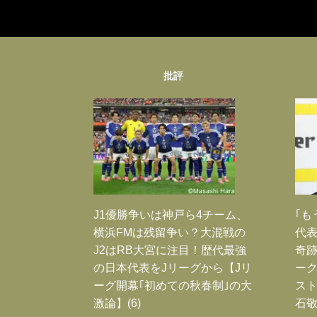
批評
J1優勝争いは神戸ら4チーム、
｢も
横浜FMは残留争い？大混戦の
代表
J2はRB大宮に注目！歴代最強
奇
の日本代表をJリーグから【Jリ
ー
ーグ開幕｢初めての秋春制｣の大
スト
激論】(6)
石敬