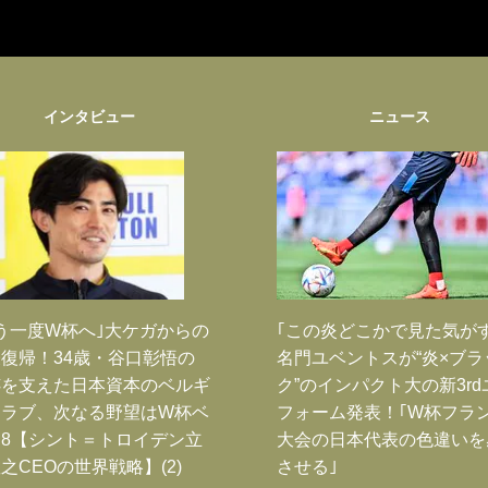
インタビュー
ニュース
う一度W杯へ｣大ケガからの
｢この炎どこかで見た気が
復帰！34歳・谷口彰悟の
名門ユベントスが“炎×ブラ
跡を支えた日本資本のベルギ
ク”のインパクト大の新3rd
クラブ、次なる野望はW杯ベ
フォーム発表！｢W杯フラ
8【シント＝トロイデン立
大会の日本代表の色違いを
之CEOの世界戦略】(2)
させる｣