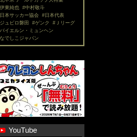
#伊東純也
#中村敬斗
#日本サッカー協会
#日本代表
#ジュビロ磐田
#ゲンク
#Ｊリーグ
#バイエルン・ミュンヘン
#なでしこジャパン
YouTube