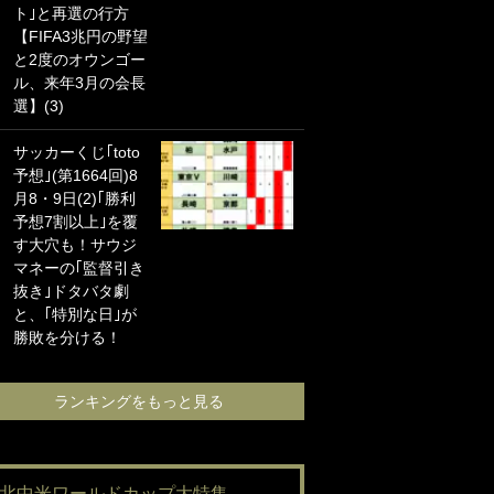
ト｣と再選の行方
海の夕日”新アウェ
【FIFA3兆円の野望
イユニに大反響｢か
と2度のオウンゴー
っこよすぎ｣｢革新
ル、来年3月の会長
的｣｢ソソられる！｣
選】(3)
｢お土産最高すぎ
サッカーくじ｢toto
笑｣｢どうやって入
予想｣(第1664回)8
手？｣ブライトン帰
月8・9日(2)｢勝利
還の三笘薫、同僚
予想7割以上｣を覆
に“ポケカ”をプレゼ
す大穴も！サウジ
ント！｢薫の笑顔見
マネーの｢監督引き
れてよかった｣｢大
抜き｣ドタバタ劇
喜びのリュテル可
と、｢特別な日｣が
愛すぎ｣
勝敗を分ける！
ランキングをも
ランキングをもっと見る
#北中米ワールドカップ大特集