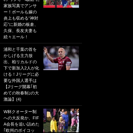
家族写真でアンサ
PKにイタリア代表
ー！ボールも嫁の
GKも成す術なし！
炎上も収める“神対
｢ノーチャンスすぎ
応”に新婚の板倉、
るわ｣｢綺世のPKの
久保、長友夫妻も
上手さは世界屈指
続々エール！
かも｣
浦和と千葉の首を
｢また敬斗が魚に
かしげる主力放
笑｣菅原由勢がW杯
出、柏リカルドの
戦士の夏休み秘蔵
下で新加入2人が化
ショット公開！ 川
ける！Jリーグに必
口春奈と結婚のモ
要な外国人選手は
テ男も登場で｢写真
【Jリーグ開幕｢初
全部楽しそう｣｢タ
めての秋春制｣の大
ケの水中かわいす
激論】(4)
ぎる」
W杯クオーター制
｢セカンドで決まり
への大反発か、FIF
だな｣19歳の日本代
A会長を追い詰めた
表MFが加入したス
｢欧州のボイコッ
ペイン名門、“地中