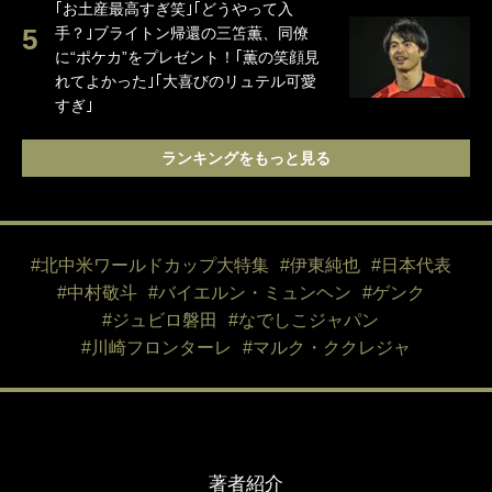
｢お土産最高すぎ笑｣｢どうやって入
手？｣ブライトン帰還の三笘薫、同僚
に“ポケカ”をプレゼント！｢薫の笑顔見
れてよかった｣｢大喜びのリュテル可愛
すぎ｣
ランキングをもっと見る
#北中米ワールドカップ大特集
#伊東純也
#日本代表
#中村敬斗
#バイエルン・ミュンヘン
#ゲンク
#ジュビロ磐田
#なでしこジャパン
#川崎フロンターレ
#マルク・ククレジャ
著者紹介