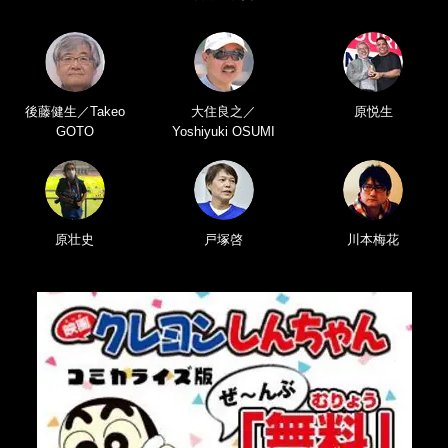
後藤健生／Takeo
大住良之／
原悦生
GOTO
Yoshiyuki OSUMI
原壮史
戸塚啓
川本梅花