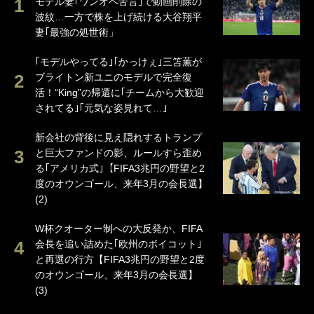
モデル妻｢ワンオペ苦言｣で動画削除の
波紋…一方で株を上げ続ける大谷翔平
妻｢最強の処世術」
｢モデルやってる｣｢かっけぇ｣三笘薫が
ブライトン新ユニのモデルで完全復
活！“King”の帰還に｢チームから大歓迎
されてる｣｢元気な姿見れて…｣
新会社の背後に見え隠れするトランプ
と巨大ファンドの影、ルールすら歪め
る｢アメリカ式｣【FIFA3兆円の野望と2
度のオウンゴール、来年3月の会長選】
(2)
W杯クオーター制への大反発か、FIFA
会長を追い詰めた｢欧州のボイコット｣
と再選の行方【FIFA3兆円の野望と2度
のオウンゴール、来年3月の会長選】
(3)