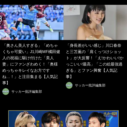
「奥さん美人すぎる」「めちゃ
「身長差がいい感じ」川口春奈
くちゃ可愛い」J1川崎MF橘田健
と三笘薫の「肩くっつけショッ
人の祝福に駆け付けた「美人
ト」が大反響！「え!かわいい!か
妻」にファンざわめく！「奥様
っこいい!最高」「この絵最強過
めっちゃキレイなお方です
ぎる」とファン興奮【人気記
ね…！」と注目集まる【人気記
事】
事】
サッカー批評編集部
サッカー批評編集部