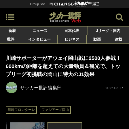
Group Site
新着
ニュース
日本代表
Jリーグ・国内
批評
インタビュー
ビジネス
動画
連載
川崎サポーターがアウェイ岡山戦に2500人参戦！
600kmの距離を超えての大量動員＆観光で、トッ
プリーグ初挑戦の岡山に特大のJ1効果
サッカー批評編集部
2025.03.17
川崎フロンターレ
ファジアーノ岡山