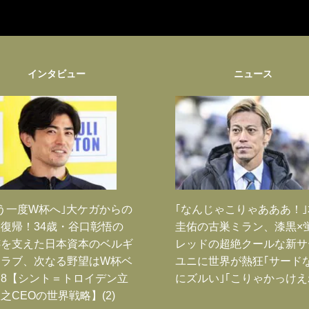
インタビュー
ニュース
う一度W杯へ｣大ケガからの
｢なんじゃこりゃあああ！
復帰！34歳・谷口彰悟の
圭佑の古巣ミラン、漆黒×
跡を支えた日本資本のベルギ
レッドの超絶クールな新サ
クラブ、次なる野望はW杯ベ
ユニに世界が熱狂｢サード
8【シント＝トロイデン立
にズルい｣｢こりゃかっけえ
之CEOの世界戦略】(2)