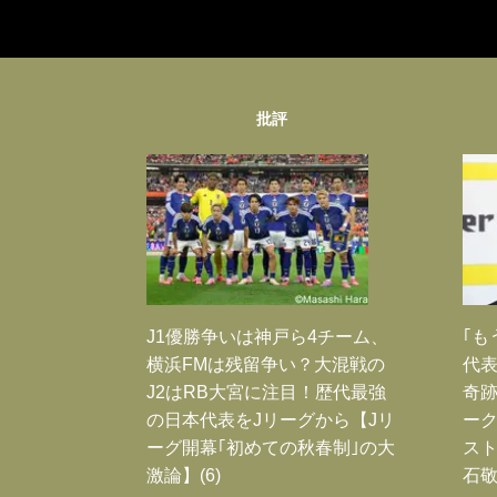
批評
J1優勝争いは神戸ら4チーム、
｢も
横浜FMは残留争い？大混戦の
代表
J2はRB大宮に注目！歴代最強
奇
の日本代表をJリーグから【Jリ
ー
ーグ開幕｢初めての秋春制｣の大
スト
激論】(6)
石敬