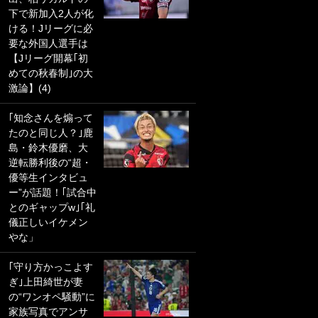
下で新加入2人が化
PKにイタリア代表
ける！Jリーグに必
GKも成す術なし！
要な外国人選手は
｢ノーチャンスすぎ
【Jリーグ開幕｢初
るわ｣｢綺世のPKの
めての秋春制｣の大
上手さは世界屈指
激論】(4)
かも｣
｢知念さんを煽って
｢また敬斗が魚に
たのと同じ人？｣鹿
笑｣菅原由勢がW杯
島・鈴木優磨、大
戦士の夏休み秘蔵
逆転勝利後の“超・
ショット公開！ 川
優等生インタビュ
口春奈と結婚のモ
ー”が話題！｢試合中
テ男も登場で｢写真
とのギャップw｣｢礼
全部楽しそう｣｢タ
儀正しいイケメン
ケの水中かわいす
やな」
ぎる」
｢守り方かっこよす
｢セカンドで決まり
ぎ｣上田綺世が妻
だな｣19歳の日本代
の“ワンオペ騒動”に
表MFが加入したス
家族写真でアンサ
ペイン名門、“地中