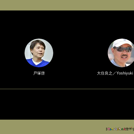
戸塚啓
大住良之／Yoshiyuki