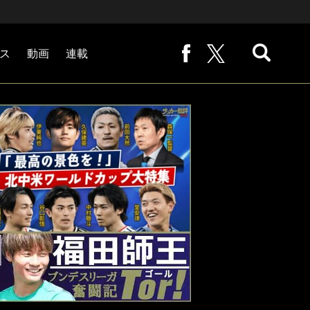
ス
動画
連載
熊崎敬の「路地から始まる処世術」
下田恒幸の「10倍面白くなるサッカー中継の見方」
サッカー批評PHOTOギャラリー「ピッチの焦点」
後藤健生の「蹴球放浪記」
原悦生PHOTOギャラリー「サッカー遠近」
「だれかに言いたくなる記録」
福田師王「ブンデスリーガ奮闘記 Tor!」
大住良之の「この世界のコーナーエリアから」