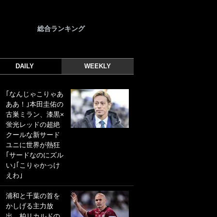
総合ランキング
DAILY
WEEKLY
｢なんじゃこりゃあ
｢光の速さじゃん｣
ああ！｣本田圭佑の
｢えっぐいミドル｣
古巣ミラン、漆黒×
ドイツ名門移籍の
蛍光レッドの超絶
日本代表23歳ボラ
クールな新サード
ンチ、移籍後初ゴ
ユニに世界が熱狂
ールに驚愕！｢見た
｢サードなのにズル
事ないシュートや｣
い｣｢こりゃかっけ
｢聡がどんどん遠く
えわ｣
なっていく」
浦和と千葉の首を
｢誰が止めれんねん
かしげる主力放
w｣フェイエ上田綺
出、柏リカルドの
世の“神コース”弾丸