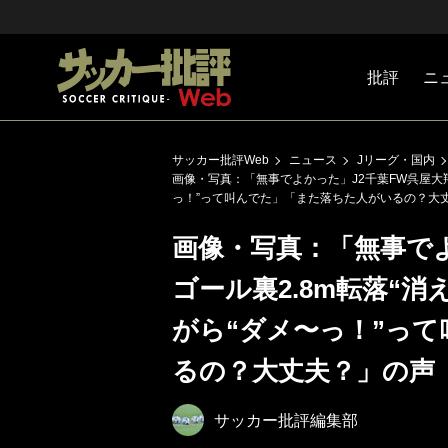
批評
ニ
Jリーグ
戦術
注目選手
海外サッ
監督
マネー
チームマ
日本代表
サッカー批評Web
ニュース
Jリーグ・国内
画像・写真：「無事でよかった」J2千葉FW呉屋大翔
っ！”って叫んでた」「また落ちた人がいるの？大
画像・写真：「無事でよ
ゴール裏2.8m転落“消
がら“ダメ〜っ！”っ
るの？大丈夫？」の声
サッカー批評編集部