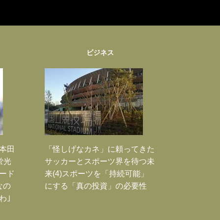
ビジネス
｣本田
「怪しげなカネ」に頼ってきた
蛍光
サッカーとスポーツ界を待つ未
ード
来(4)スポーツを「持続可能」
なの
にする「真の投資」の必要性
わ｣