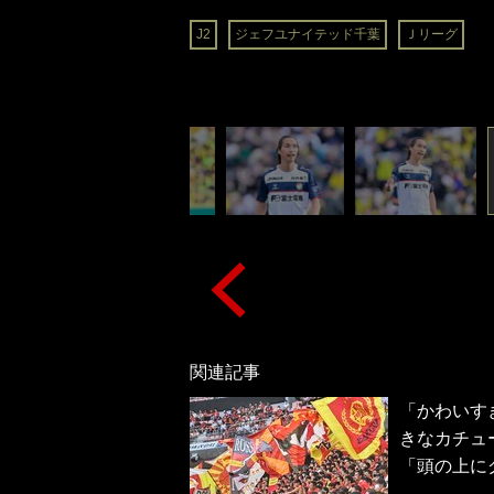
J2
ジェフユナイテッド千葉
Ｊリーグ
関連記事
「かわいす
きなカチュ
「頭の上に