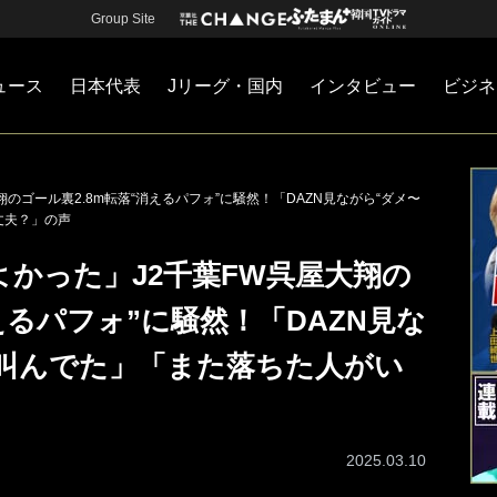
Group Site
ュース
日本代表
Jリーグ・国内
インタビュー
ビジネ
・国内
カー
ネジメント
Jリーグ・国内
戦術
注目選手
海外サッカー
監督
マネー
チームマネジメント
日本代表
のゴール裏2.8m転落“消えるパフォ”に騒然！「DAZN見ながら“ダメ〜
丈夫？」の声
かった」J2千葉FW呉屋大翔の
えるパフォ”に騒然！「DAZN見な
て叫んでた」「また落ちた人がい
2025.03.10