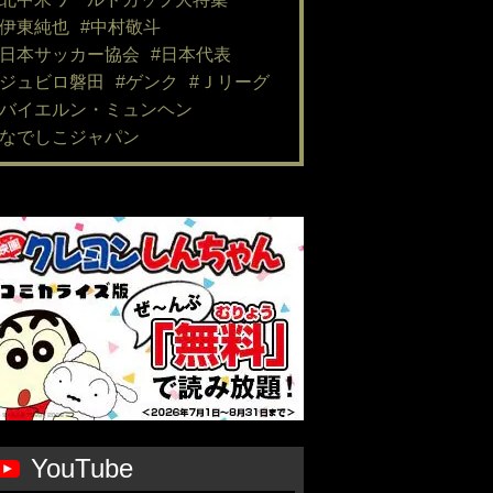
#伊東純也
#中村敬斗
#日本サッカー協会
#日本代表
#ジュビロ磐田
#ゲンク
#Ｊリーグ
#バイエルン・ミュンヘン
#なでしこジャパン
YouTube