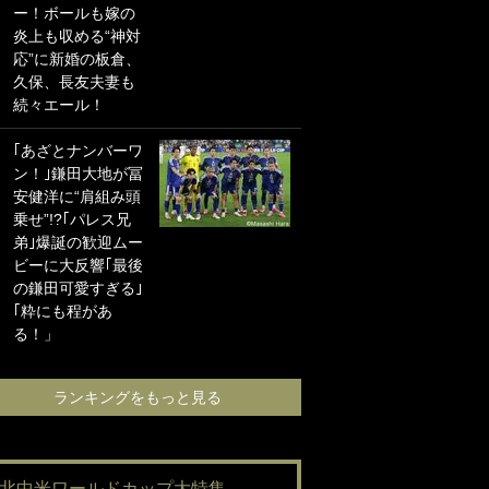
ー！ボールも嫁の
海の夕日”新アウェ
炎上も収める“神対
イユニに大反響｢か
応”に新婚の板倉、
っこよすぎ｣｢革新
久保、長友夫妻も
的｣｢ソソられる！｣
続々エール！
｢お土産最高すぎ
｢あざとナンバーワ
笑｣｢どうやって入
ン！｣鎌田大地が冨
手？｣ブライトン帰
安健洋に“肩組み頭
還の三笘薫、同僚
乗せ”!?｢パレス兄
に“ポケカ”をプレゼ
弟｣爆誕の歓迎ムー
ント！｢薫の笑顔見
ビーに大反響｢最後
れてよかった｣｢大
の鎌田可愛すぎる｣
喜びのリュテル可
｢粋にも程があ
愛すぎ｣
る！」
ランキングをも
ランキングをもっと見る
#北中米ワールドカップ大特集