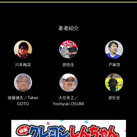
著者紹介
川本梅花
原悦生
戸塚啓
後藤健生／Takeo
大住良之／
原壮史
GOTO
Yoshiyuki OSUMI