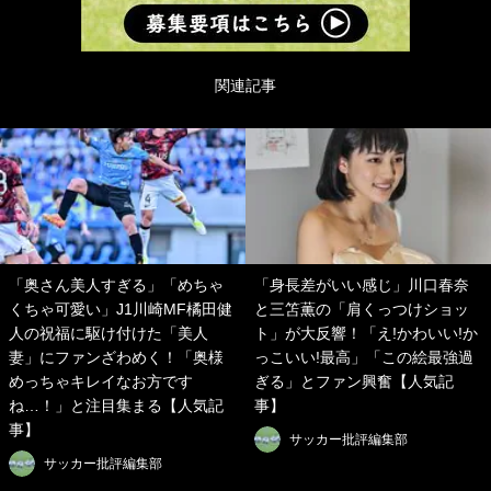
関連記事
「奥さん美人すぎる」「めちゃ
「身長差がいい感じ」川口春奈
くちゃ可愛い」J1川崎MF橘田健
と三笘薫の「肩くっつけショッ
人の祝福に駆け付けた「美人
ト」が大反響！「え!かわいい!か
妻」にファンざわめく！「奥様
っこいい!最高」「この絵最強過
めっちゃキレイなお方です
ぎる」とファン興奮【人気記
ね…！」と注目集まる【人気記
事】
事】
サッカー批評編集部
サッカー批評編集部