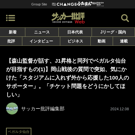
Group Site
新着
ニュース
日本代表
Jリーグ・国内
批評
インタビュー
ビジネス
動画
連載
【森山監督が話す、J1昇格と同列でベガルタ仙台
が目指すもの(1)】岡山戦後の質問で突如、気にか
けた「スタジアムに入れず外から応援した100人の
サポーター」。「チケット問題をどうにかしてほ
しい」
サッカー批評編集部
2024.12.08
ベガルタ仙台