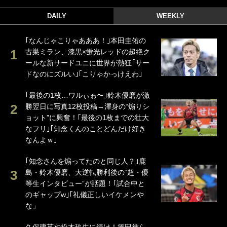
DAILY
WEEKLY
｢なんじゃこりゃあああ！｣本田圭佑の
古巣ミラン、漆黒×蛍光レッドの超絶ク
ールな新サードユニに世界が熱狂｢サー
ドなのにズルい｣｢こりゃかっけえわ｣
｢最後の1枚…ワルぃゎ〜｣鈴木優磨が激
勝翌日に写真12枚投稿→渾身の“煽りシ
ョット”に興奮！｢最後の1枚までの壮大
なフリ｣｢知念くんのことどんだけ好き
なんよｗ｣
｢知念さんを煽ってたのと同じ人？｣鹿
島・鈴木優磨、大逆転勝利後の“超・優
等生インタビュー”が話題！｢試合中と
のギャップw｣｢礼儀正しいイケメンや
な」