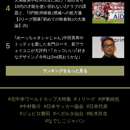
久保建英や松木玖生に続け！徳田誉ら
10代の才能を使い切れないJクラブの課
題と、｢0円欧州移籍｣撲滅への処方箋
【Jリーグ開幕｢初めての秋春制｣の大激
論】(5)
｢めーっちゃオシャじゃん｣中田英寿や
トッティも愛した名門ローマ、新アウ
ェイユニが大評判！｢カッコいい｣｢好き
なデザイン｣｢今年は2nd買おうかな｣
ランキングをもっと見る
#北中米ワールドカップ大特集
#Ｊリーグ
#伊東純也
#中村敬斗
#日本サッカー協会
#日本代表
#ジュビロ磐田
#ベガルタ仙台
#松木玖生
#なでしこジャパン