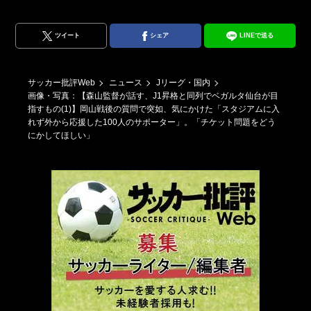
ツイート
シェア
LINEで送る
サッカー批評Web
ニュース
Jリーグ・国内
画像・写真：【森山監督が話す、J1昇格と同列でベガルタ仙台が目
指すもの(1)】岡山戦後の質問で突如、気にかけた「スタジアムに入
れず外から応援した100人のサポーター」。「チケット問題をどう
にかしてほしい」