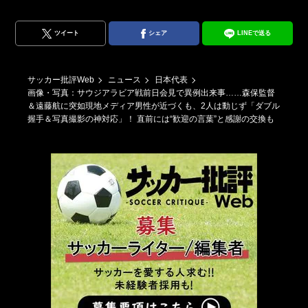
ツイート
シェア
LINEで送る
サッカー批評Web
ニュース
日本代表
画像・写真：サウジアラビア戦前日会見で異例出来事……森保監督
＆遠藤航に突如現地メディア男性が近づくも、2人は動じず「ダブル
握手＆写真撮影の神対応」！ 直前には“歓迎の言葉”と感謝の交換も