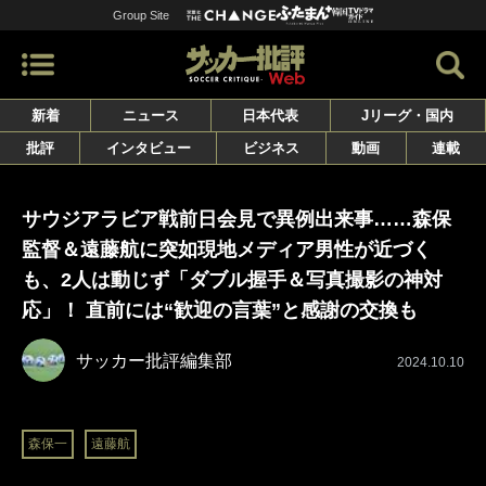
Group Site
新着
ニュース
日本代表
Jリーグ・国内
批評
インタビュー
ビジネス
動画
連載
サウジアラビア戦前日会見で異例出来事……森保
監督＆遠藤航に突如現地メディア男性が近づく
も、2人は動じず「ダブル握手＆写真撮影の神対
応」！ 直前には“歓迎の言葉”と感謝の交換も
サッカー批評編集部
2024.10.10
森保一
遠藤航