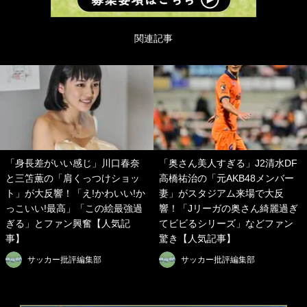
関連記事
「身長差がいい感じ」川口春奈
「奥さん美人すぎる」J2清水DF
と三笘薫の「肩くっつけショッ
高橋祐治の「元AKB48メンバー
ト」が大反響！「え!かわいい!か
妻」がスタジアム来場で大反
っこいい!最高」「この絵最強過
響！「Jリーガの奥さん綺麗過ぎ
ぎる」とファン興奮【人気記
てビビるシリーズ」などファン
事】
驚き【人気記事】
サッカー批評編集部
サッカー批評編集部