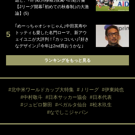
題と、｢0円欧州移籍｣撲滅への処方箋
【Jリーグ開幕｢初めての秋春制｣の大激
論】(5)
｢めーっちゃオシャじゃん｣中田英寿や
トッティも愛した名門ローマ、新アウ
ェイユニが大評判！｢カッコいい｣｢好き
なデザイン｣｢今年は2nd買おうかな｣
ランキングをもっと見る
#北中米ワールドカップ大特集
#Ｊリーグ
#伊東純也
#中村敬斗
#日本サッカー協会
#日本代表
#ジュビロ磐田
#ベガルタ仙台
#松木玖生
#なでしこジャパン