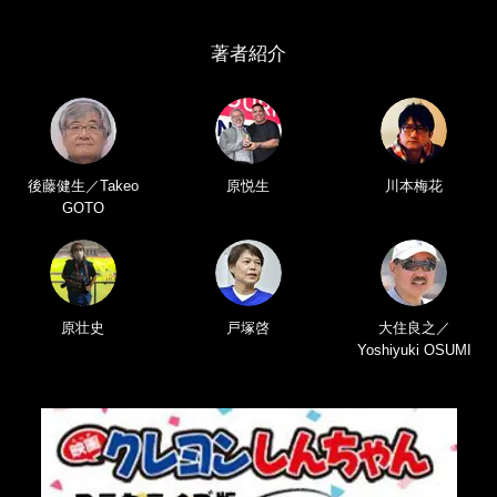
著者紹介
後藤健生／Takeo
原悦生
川本梅花
GOTO
原壮史
戸塚啓
大住良之／
Yoshiyuki OSUMI