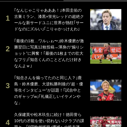
｢なんじゃこりゃあああ！｣本田圭佑の
古巣ミラン、漆黒×蛍光レッドの超絶ク
ールな新サードユニに世界が熱狂｢サー
ドなのにズルい｣｢こりゃかっけえわ｣
｢最後の1枚…ワルぃゎ〜｣鈴木優磨が激
勝翌日に写真12枚投稿→渾身の“煽りシ
ョット”に興奮！｢最後の1枚までの壮大
なフリ｣｢知念くんのことどんだけ好き
なんよｗ｣
｢知念さんを煽ってたのと同じ人？｣鹿
島・鈴木優磨、大逆転勝利後の“超・優
等生インタビュー”が話題！｢試合中と
のギャップw｣｢礼儀正しいイケメンや
な」
久保建英や松木玖生に続け！徳田誉ら
10代の才能を使い切れないJクラブの課