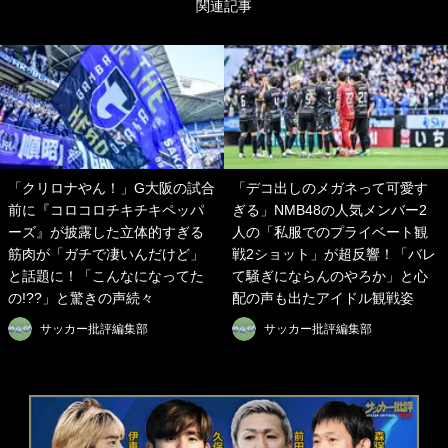
関連記事
「クリロナやん！」G大阪の試合
「デコ出しのメガネって可愛す
前に『コロコロチキチキペッパ
ぎる」NMB48の人気メンバー2
ーズ』が披露した立体的すぎる
人の「私服でのプライベート観
筋肉が「ガチで凄いんだけど」
戦2ショット」が超反響！「バレ
と話題に！「こんなになってた
て騒ぎにならんのやろか」と心
の!??」と驚きの声続々
配の声も出たアイドル観戦姿
サッカー批評編集部
サッカー批評編集部