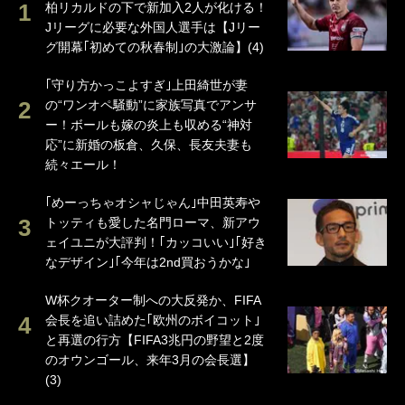
柏リカルドの下で新加入2人が化ける！
Jリーグに必要な外国人選手は【Jリー
グ開幕｢初めての秋春制｣の大激論】(4)
｢守り方かっこよすぎ｣上田綺世が妻
の“ワンオペ騒動”に家族写真でアンサ
ー！ボールも嫁の炎上も収める“神対
応”に新婚の板倉、久保、長友夫妻も
続々エール！
｢めーっちゃオシャじゃん｣中田英寿や
トッティも愛した名門ローマ、新アウ
ェイユニが大評判！｢カッコいい｣｢好き
なデザイン｣｢今年は2nd買おうかな｣
W杯クオーター制への大反発か、FIFA
会長を追い詰めた｢欧州のボイコット｣
と再選の行方【FIFA3兆円の野望と2度
のオウンゴール、来年3月の会長選】
(3)