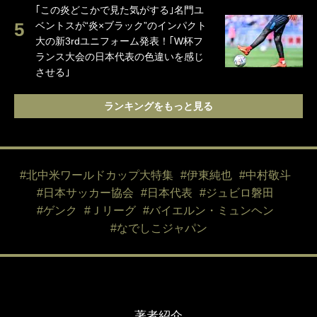
｢この炎どこかで見た気がする｣名門ユ
ベントスが“炎×ブラック”のインパクト
大の新3rdユニフォーム発表！｢W杯フ
ランス大会の日本代表の色違いを感じ
させる｣
ランキングをもっと見る
#北中米ワールドカップ大特集
#伊東純也
#中村敬斗
#日本サッカー協会
#日本代表
#ジュビロ磐田
#ゲンク
#Ｊリーグ
#バイエルン・ミュンヘン
#なでしこジャパン
著者紹介