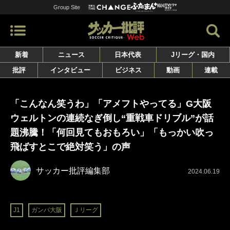
Group Site
新着
ニュース
日本代表
Jリーグ・国内
批評
インタビュー
ビジネス
動画
連載
「こんなん笑うわ」「アメフトやってる」G大阪
ウェルトンの連続なぎ倒し“重戦車ドリブル”が話
題沸騰！「何回見てもおもろい」「もっかい吹っ
飛ばすとこで絶対笑う」の声
サッカー批評編集部
2024.06.19
J1
ガンバ大阪
Ｊリーグ