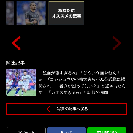
関連記事
「絵面が強すぎるw」「どういう画やねん！
w」ザコシショウや小梅太夫らがJ1公式戦に招
待され、「審判が困ってない？」と驚きもたら
す！「カオスすぎるw」と話題の瞬間
写真の記事へ戻る
ツイート
シェア
LINEで送る