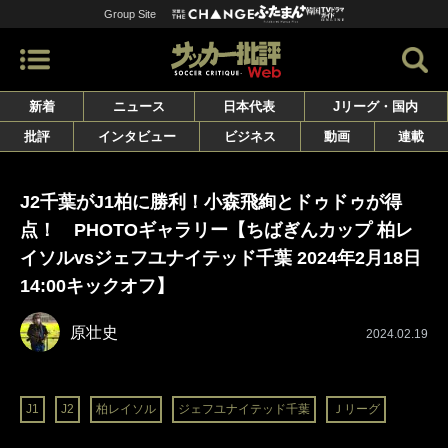
Group Site
新着
ニュース
日本代表
Jリーグ・国内
批評
インタビュー
ビジネス
動画
連載
J2千葉がJ1柏に勝利！小森飛絢とドゥドゥが得
点！ PHOTOギャラリー【ちばぎんカップ 柏レ
イソルvsジェフユナイテッド千葉 2024年2月18日
14:00キックオフ】
原壮史
2024.02.19
J1
J2
柏レイソル
ジェフユナイテッド千葉
Ｊリーグ