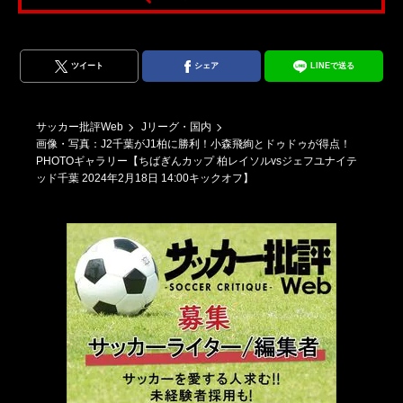
い
y
ツイート
シェア
LINEで送る
サッカー批評Web
Jリーグ・国内
画像・写真：J2千葉がJ1柏に勝利！小森飛絢とドゥドゥが得点！
PHOTOギャラリー【ちばぎんカップ 柏レイソルvsジェフユナイテ
ッド千葉 2024年2月18日 14:00キックオフ】