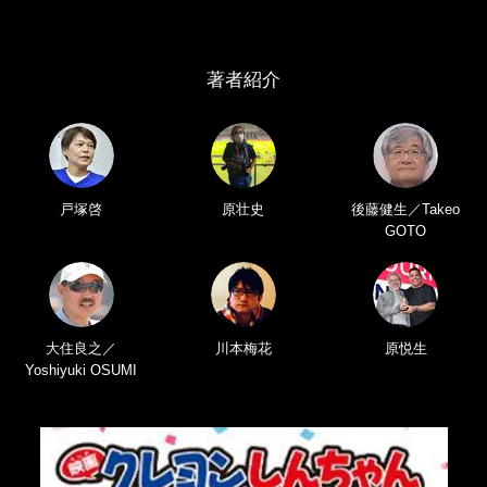
著者紹介
戸塚啓
原壮史
後藤健生／Takeo
GOTO
大住良之／
川本梅花
原悦生
Yoshiyuki OSUMI