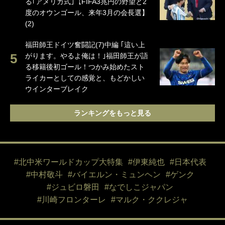
る｢アメリカ式｣【FIFA3兆円の野望と2
度のオウンゴール、来年3月の会長選】
(2)
福田師王ドイツ奮闘記(7)中編 ｢這い上
がります。やるよ俺は！｣福田師王が語
る移籍後初ゴール！つかみ始めたスト
ライカーとしての感覚と、もどかしい
ウインターブレイク
ランキングをもっと見る
#北中米ワールドカップ大特集
#伊東純也
#日本代表
#中村敬斗
#バイエルン・ミュンヘン
#ゲンク
#ジュビロ磐田
#なでしこジャパン
#川崎フロンターレ
#マルク・ククレジャ