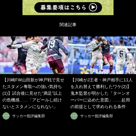
関連記事
【川崎FW山田新が神戸戦で見せ
【川崎がJ王者・神戸相手に11人
たスタメン奪取への強い気持ち
を入れ替えて勝利したワケ(2)】
(1)】試合後に見せた“満足”以上
鬼木監督が明かした「ターンオ
の危機感……「アピールし続け
ーバーに込めた意図」……起用
ないとスタメンになれない」
の前提として求められる条件
サッカー批評編集部
サッカー批評編集部