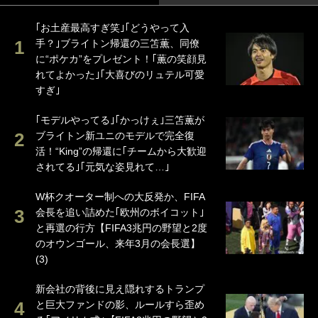
｢お土産最高すぎ笑｣｢どうやって入
手？｣ブライトン帰還の三笘薫、同僚
に“ポケカ”をプレゼント！｢薫の笑顔見
れてよかった｣｢大喜びのリュテル可愛
すぎ｣
｢モデルやってる｣｢かっけぇ｣三笘薫が
ブライトン新ユニのモデルで完全復
活！“King”の帰還に｢チームから大歓迎
されてる｣｢元気な姿見れて…｣
W杯クオーター制への大反発か、FIFA
会長を追い詰めた｢欧州のボイコット｣
と再選の行方【FIFA3兆円の野望と2度
のオウンゴール、来年3月の会長選】
(3)
新会社の背後に見え隠れするトランプ
と巨大ファンドの影、ルールすら歪め