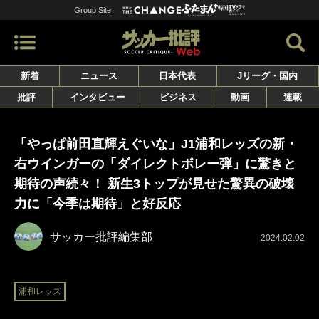
Group Site
新着
ニュース
日本代表
Jリーグ・国内
批評
インタビュー
ビジネス
動画
連載
「やっぱ前田直輝えぐいな」J1浦和レッズの新・
右ウインガーの「ダイレクトボレー弾」に驚きと
期待の声続々！ 新生3トップが見せた驚異の破壊
力に「今季は期待」と好反応
サッカー批評編集部
2024.02.02
浦和レッズ