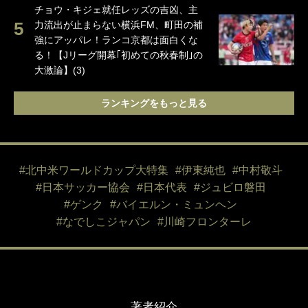
チョウ・キジェ就任レッズの吉凶、主
力流出が止まらない横浜FM、町田の補
強にアッパレ！ランコ京都は面白くな
る！【Jリーグ開幕｢初めての秋春制｣の
大激論】(3)
ランキングをもっと見る
#北中米ワールドカップ大特集
#伊東純也
#中村敬斗
#日本サッカー協会
#日本代表
#ジュビロ磐田
#ゲンク
#バイエルン・ミュンヘン
#なでしこジャパン
#川崎フロンターレ
著者紹介