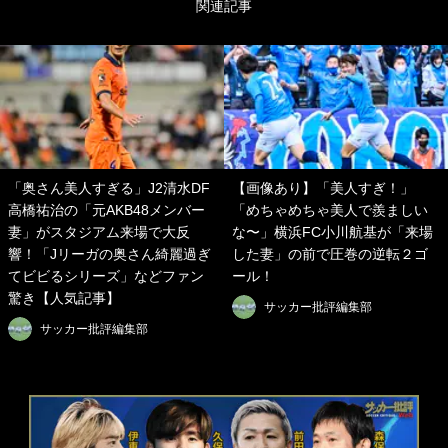
関連記事
「奥さん美人すぎる」J2清水DF
【画像あり】「美人すぎ！」
高橋祐治の「元AKB48メンバー
「めちゃめちゃ美人で羨ましい
妻」がスタジアム来場で大反
な〜」横浜FC小川航基が「来場
響！「Jリーガの奥さん綺麗過ぎ
した妻」の前で圧巻の逆転２ゴ
てビビるシリーズ」などファン
ール！
驚き【人気記事】
サッカー批評編集部
サッカー批評編集部