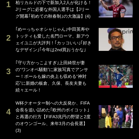
柏リカルドの下で新加入2人が化ける！
Jリーグに必要な外国人選手は【Jリー
グ開幕｢初めての秋春制｣の大激論】(4)
｢めーっちゃオシャじゃん｣中田英寿や
トッティも愛した名門ローマ、新アウ
ェイユニが大評判！｢カッコいい｣｢好き
なデザイン｣｢今年は2nd買おうかな｣
｢守り方かっこよすぎ｣上田綺世が妻
の“ワンオペ騒動”に家族写真でアンサ
ー！ボールも嫁の炎上も収める“神対
応”に新婚の板倉、久保、長友夫妻も
続々エール！
W杯クオーター制への大反発か、FIFA
会長を追い詰めた｢欧州のボイコット｣
と再選の行方【FIFA3兆円の野望と2度
のオウンゴール、来年3月の会長選】
(3)