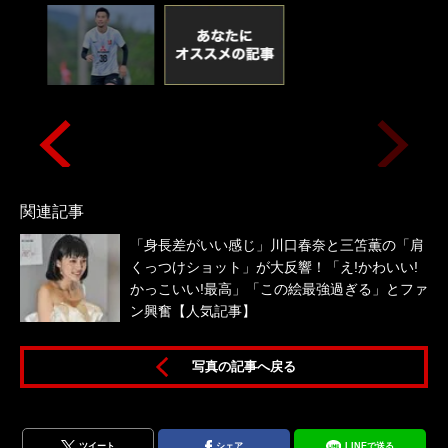
関連記事
「身長差がいい感じ」川口春奈と三笘薫の「肩
くっつけショット」が大反響！「え!かわいい!
かっこいい!最高」「この絵最強過ぎる」とファ
ン興奮【人気記事】
写真の記事へ戻る
ツイート
シェア
LINEで送る