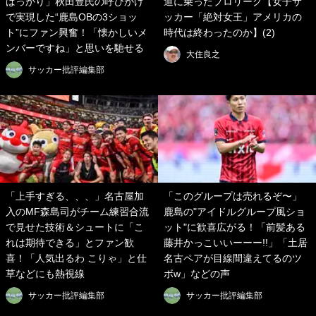
ばっかり」秋田豊氏の呼びかけ
道に乗ったプロリーグ【女子サ
で実現した“鹿島OBの3ショッ
ッカー「絶対女王」アメリカの
ト”にファン興奮！「懐かしいメ
時代は終わったのか】(2)
ンバーですね」と思いを馳せる
大住良之
サッカー批評編集部
「上手すぎる、、、」名古屋加
「このグループは売れるぞ〜」
入のMF森島司がチーム練習合流
鹿島の"アイドルグループ風ショ
で見せた技術＆シュートに「こ
ット"に歓喜広がる！「前髪ある
れは期待できる」とファン歓
藤井かっこいいーーー!!」「土居
喜！「人気出るわ こりゃ」と仕
名古ペアが目線間違えてるのツ
草などにも熱視線
ボw」などの声
サッカー批評編集部
サッカー批評編集部