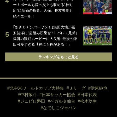
ー！ボールも嫁の炎上も収める“神対
応”に新婚の板倉、久保、長友夫妻も
続々エール！
｢あざとナンバーワン！｣鎌田大地が冨
安健洋に“肩組み頭乗せ”!?｢パレス兄弟｣
爆誕の歓迎ムービーに大反響｢最後の鎌
田可愛すぎる｣｢粋にも程がある！」
ランキングをもっと見る
#北中米ワールドカップ大特集
#Ｊリーグ
#伊東純也
#中村敬斗
#日本サッカー協会
#日本代表
#ジュビロ磐田
#ベガルタ仙台
#松木玖生
#なでしこジャパン