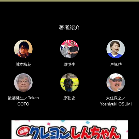
著者紹介
川本梅花
原悦生
戸塚啓
後藤健生／Takeo
原壮史
大住良之／
GOTO
Yoshiyuki OSUMI