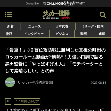
Group Site
新着
ニュース
日本代表
Jリーグ・国内
批評
インタビュー
ビジネス
動画
連載
「貴重！」J２首位攻防戦に勝利した直後の町田の
ロッカールーム動画が“胸熱”！力強い口調で語る
黒田監督に「やっぱすげえ人」「モチベーターと
して素晴らしい」との声
サッカー批評編集部
2023.08.14
J2
ＦＣ町田ゼルビア
Ｊ２首位のＦＣ町田ゼルビアが８月１２日、ホーム・町