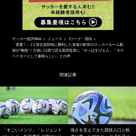
サッカー批評Web
ニュース
Jリーグ・国内
「貴重！」J２首位攻防戦に勝利した直後の町田のロッカールーム動
画が“胸熱”！力強い口調で語る黒田監督に「やっぱすげえ人」「モチ
ベーターとして素晴らしい」との声
関連記事
「すごいメンツ」「レジェンド
強さを支えてきた競技人口と軌