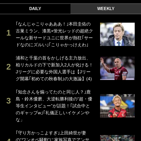
DAILY
WEEKLY
｢なんじゃこりゃあああ！｣本田圭佑の
古巣ミラン、漆黒×蛍光レッドの超絶ク
ールな新サードユニに世界が熱狂｢サー
ドなのにズルい｣｢こりゃかっけえわ｣
浦和と千葉の首をかしげる主力放出、
柏リカルドの下で新加入2人が化ける！
Jリーグに必要な外国人選手は【Jリー
グ開幕｢初めての秋春制｣の大激論】(4)
｢知念さんを煽ってたのと同じ人？｣鹿
島・鈴木優磨、大逆転勝利後の“超・優
等生インタビュー”が話題！｢試合中と
のギャップw｣｢礼儀正しいイケメンや
な」
｢守り方かっこよすぎ｣上田綺世が妻
の“ワンオペ騒動”に家族写真でアンサ