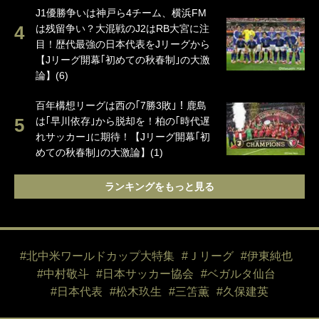
J1優勝争いは神戸ら4チーム、横浜FM
は残留争い？大混戦のJ2はRB大宮に注
目！歴代最強の日本代表をJリーグから
【Jリーグ開幕｢初めての秋春制｣の大激
論】(6)
百年構想リーグは西の｢7勝3敗｣！鹿島
は｢早川依存｣から脱却を！柏の｢時代遅
れサッカー｣に期待！【Jリーグ開幕｢初
めての秋春制｣の大激論】(1)
ランキングをもっと見る
#北中米ワールドカップ大特集
#Ｊリーグ
#伊東純也
#中村敬斗
#日本サッカー協会
#ベガルタ仙台
#日本代表
#松木玖生
#三笘薫
#久保建英