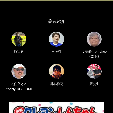
著者紹介
原壮史
戸塚啓
後藤健生／Takeo
GOTO
大住良之／
川本梅花
原悦生
Yoshiyuki OSUMI