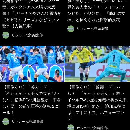
高橋祐治の「元AKB48メンバー
双の美しさ」アーセナルMFの世
妻」がスタジアム来場で大反
界的美人妻の「ユニフォームワ
響！「Jリーガの奥さん綺麗過ぎ
ンピ姿」が話題に！ 「勝利の女
てビビるシリーズ」などファン
神」と称えられた衝撃的投稿
驚き【人気記事】
サッカー批評編集部
サッカー批評編集部
【画像あり】「美人すぎ！」
【画像あり】「綺麗すぎじゃ
「めちゃめちゃ美人で羨ましい
ね？」「めっちゃ美人…」柏レ
な〜」横浜FC小川航基が「来場
イソルFW小屋松知哉の奥さん来
した妻」の前で圧巻の逆転２ゴ
場にSNSざわめき！ 追加点後に
ール！
は「左手にキス」パフォーマン
ス
サッカー批評編集部
サッカー批評編集部