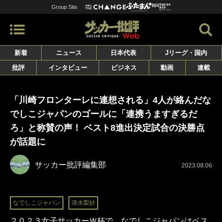
Group Site
新着
ニュース
日本代表
Jリーグ・国内
批評
インタビュー
ビジネス
動画
連載
「川崎フロンターレに連想される」4人が絡んだな
でしこジャパンのゴールに「連携うますぎるだ
ろ」と称賛の声！ ベスト8進出決定試合の決勝点
が話題に
サッカー批評編集部
2023.08.06
なでしこジャパン
清水梨紗
２０２３女子サッカーＷ杯で、なでしこジャパンはベス