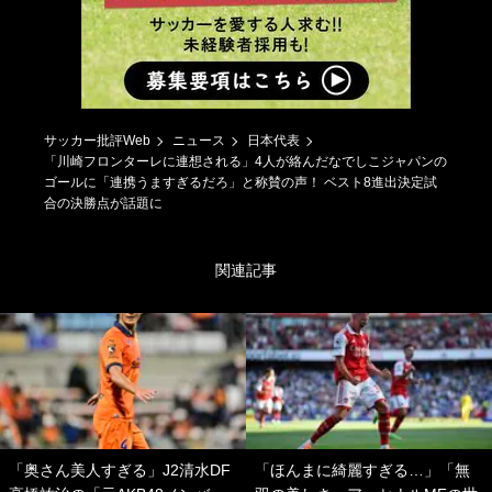
サッカー批評Web
ニュース
日本代表
「川崎フロンターレに連想される」4人が絡んだなでしこジャパンの
ゴールに「連携うますぎるだろ」と称賛の声！ ベスト8進出決定試
合の決勝点が話題に
関連記事
「奥さん美人すぎる」J2清水DF
「ほんまに綺麗すぎる…」「無