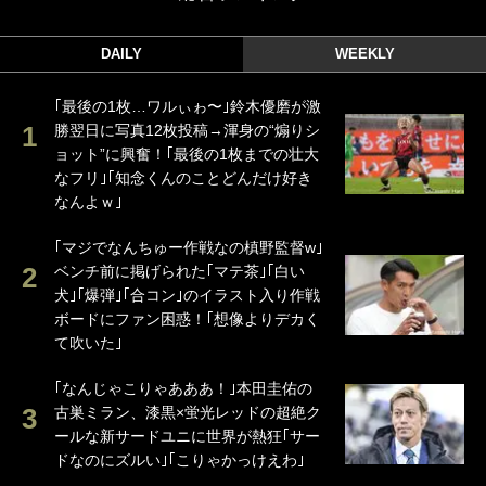
DAILY
WEEKLY
｢最後の1枚…ワルぃゎ〜｣鈴木優磨が激
勝翌日に写真12枚投稿→渾身の“煽りシ
ョット”に興奮！｢最後の1枚までの壮大
なフリ｣｢知念くんのことどんだけ好き
なんよｗ｣
｢マジでなんちゅー作戦なの槙野監督w｣
ベンチ前に掲げられた｢マテ茶｣｢白い
犬｣｢爆弾｣｢合コン｣のイラスト入り作戦
ボードにファン困惑！｢想像よりデカく
て吹いた｣
｢なんじゃこりゃあああ！｣本田圭佑の
古巣ミラン、漆黒×蛍光レッドの超絶ク
ールな新サードユニに世界が熱狂｢サー
ドなのにズルい｣｢こりゃかっけえわ｣