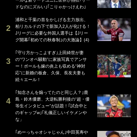
ドなのにズルい｣｢こりゃかっけえわ｣
浦和と千葉の首をかしげる主力放出、
柏リカルドの下で新加入2人が化ける！
Jリーグに必要な外国人選手は【Jリー
グ開幕｢初めての秋春制｣の大激論】(4)
｢守り方かっこよすぎ｣上田綺世が妻
の“ワンオペ騒動”に家族写真でアンサ
ー！ボールも嫁の炎上も収める“神対
応”に新婚の板倉、久保、長友夫妻も
続々エール！
｢知念さんを煽ってたのと同じ人？｣鹿
島・鈴木優磨、大逆転勝利後の“超・優
等生インタビュー”が話題！｢試合中と
のギャップw｣｢礼儀正しいイケメンや
な」
｢めーっちゃオシャじゃん｣中田英寿や