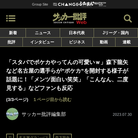
Group Site
新着
ニュース
日本代表
Jリーグ・国内
批評
インタビュー
ビジネス
動画
連載
「スタバでポケカやってんの可愛いｗ」森下龍矢
など名古屋の選手らが”ポケカ”を開封する様子が
話題に！「メンツ面白い笑笑」「こんなん、二度
見する」などファンも反応
(3/3ページ)
１ページ目から読む
サッカー批評編集部
2023.07.30
J1
名古屋グランパス
森下龍矢