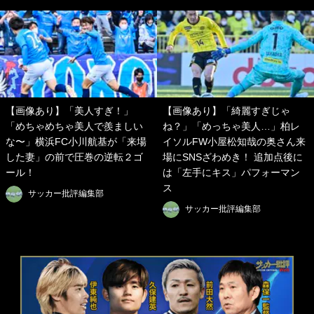
【画像あり】「美人すぎ！」
【画像あり】「綺麗すぎじゃ
「めちゃめちゃ美人で羨ましい
ね？」「めっちゃ美人…」柏レ
な〜」横浜FC小川航基が「来場
イソルFW小屋松知哉の奥さん来
した妻」の前で圧巻の逆転２ゴ
場にSNSざわめき！ 追加点後に
ール！
は「左手にキス」パフォーマン
ス
サッカー批評編集部
サッカー批評編集部