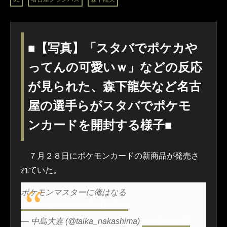
■【写真】「スタバでポケカや
ってんの可愛いｗ」などの反応
が見られた、森下龍矢など名古
屋の選手らがスタバでポケモ
ンカードを開封する様子■
７月２８日にポケモンカードの新商品が発売さ
れていた。
ポケモンマスターに俺はなる
pic.twitter.com/oVKPXBKOeN
— 中島大嘉 (@taika_nakashima)
July 29, 2023