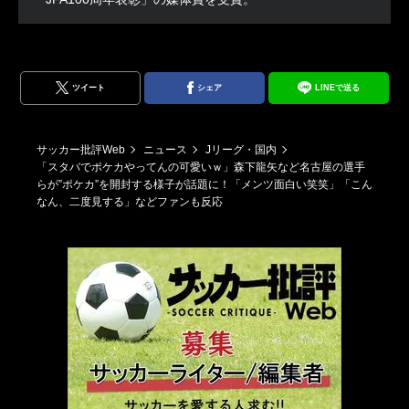
ツイート
シェア
LINEで送る
サッカー批評Web
ニュース
Jリーグ・国内
「スタバでポケカやってんの可愛いｗ」森下龍矢など名古屋の選手
らが”ポケカ”を開封する様子が話題に！「メンツ面白い笑笑」「こん
なん、二度見する」などファンも反応