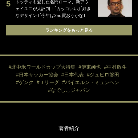
トッティも愛した名門ローマ、新アウ
ェイユニが大評判！｢カッコいい｣｢好き
なデザイン｣｢今年は2nd買おうかな｣
ランキングをもっと見る
#北中米ワールドカップ大特集
#伊東純也
#中村敬斗
#日本サッカー協会
#日本代表
#ジュビロ磐田
#ゲンク
#Ｊリーグ
#バイエルン・ミュンヘン
#なでしこジャパン
著者紹介