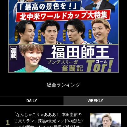
総合ランキング
DAILY
WEEKLY
｢なんじゃこりゃあああ！｣本田圭佑の
古巣ミラン、漆黒×蛍光レッドの超絶ク
ールな新サードユニに世界が熱狂｢サー