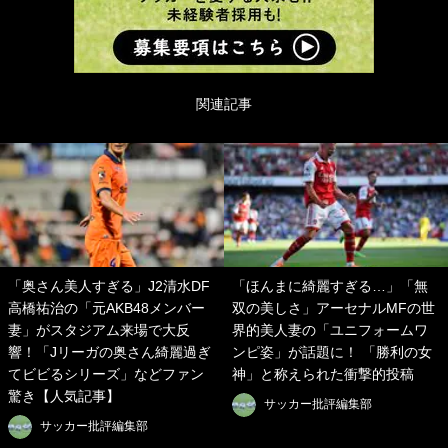
関連記事
「奥さん美人すぎる」J2清水DF
「ほんまに綺麗すぎる…」「無
高橋祐治の「元AKB48メンバー
双の美しさ」アーセナルMFの世
妻」がスタジアム来場で大反
界的美人妻の「ユニフォームワ
響！「Jリーガの奥さん綺麗過ぎ
ンピ姿」が話題に！ 「勝利の女
てビビるシリーズ」などファン
神」と称えられた衝撃的投稿
驚き【人気記事】
サッカー批評編集部
サッカー批評編集部