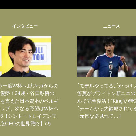
インタビュー
ニュース
う一度W杯へ｣大ケガからの
｢モデルやってる｣｢かっけ
復帰！34歳・谷口彰悟の
笘薫がブライトン新ユニの
跡を支えた日本資本のベルギ
ルで完全復活！“King”の帰
クラブ、次なる野望はW杯ベ
｢チームから大歓迎されてる
8【シント＝トロイデン立
｢元気な姿見れて…｣
之CEOの世界戦略】(2)