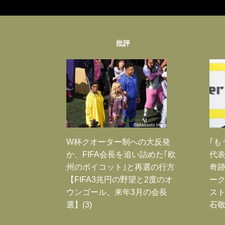
批評
W杯クオーター制への大反発
｢も
か、FIFA会長を追い詰めた｢欧
代表
州のボイコット｣と再選の行方
奇
【FIFA3兆円の野望と2度のオ
ー
ウンゴール、来年3月の会長
スト
選】(3)
石敬