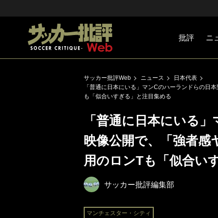
批評
ニ
Jリーグ
戦術
注目選手
海外サッ
監督
マネー
チームマ
日本代表
サッカー批評Web
ニュース
日本代表
「普通に日本にいる」マンCのハーランドらの日本
も「似合いすぎる」と注目集める
「普通に日本にいる」
映像公開で、「強者感
用のロンTも「似合い
サッカー批評編集部
マンチェスター・シティ