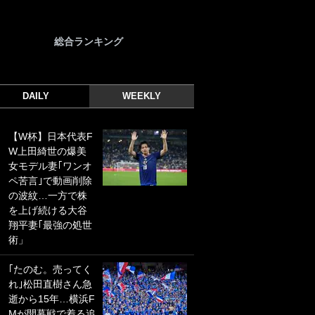
総合ランキング
DAILY
WEEKLY
【W杯】日本代表F
｢光の速さじゃん｣
W上田綺世の爆美
｢えっぐいミドル｣
女モデル妻｢ワンオ
ドイツ名門移籍の
ペ苦言｣で動画削除
日本代表23歳ボラ
の波紋…一方で株
ンチ、移籍後初ゴ
を上げ続ける大谷
ールに驚愕！｢見た
翔平妻｢最強の処世
事ないシュートや｣
術」
｢聡がどんどん遠く
なっていく」
｢たのむ。売ってく
れ｣松田直樹さん急
｢誰が止めれんねん
逝から15年…横浜F
w｣フェイエ上田綺
Mが開幕戦で着る追
世の“神コース”弾丸