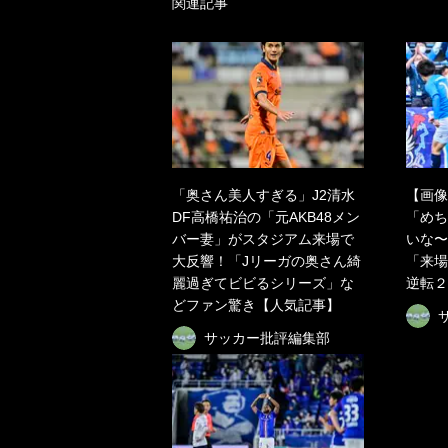
関連記事
「奥さん美人すぎる」J2清水
【画像
DF高橋祐治の「元AKB48メン
「めち
バー妻」がスタジアム来場で
いな〜
大反響！「Jリーガの奥さん綺
「来場
麗過ぎてビビるシリーズ」な
逆転２
どファン驚き【人気記事】
サッカー批評編集部