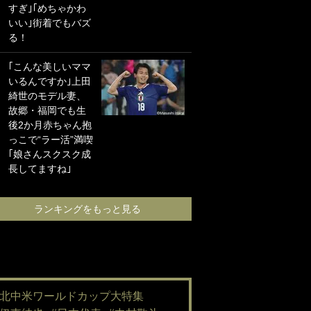
すぎ｣｢めちゃかわ
海の夕日”新アウェ
いい｣街着でもバズ
イユニに大反響｢か
る！
っこよすぎ｣｢革新
的｣｢ソソられる！｣
｢こんな美しいママ
いるんですか｣上田
｢嫁さん美人すぎる
綺世のモデル妻、
て｣W杯で日本を沈
故郷・福岡でも生
めた“天敵FW”が結
後2か月赤ちゃん抱
婚！ 才色兼備の妻
っこで“ラー活”満喫
との挙式ショット
｢娘さんスクスク成
に｢セレソン妻の中
長してますね｣
で一番美人｣｢ミラ
ンダ･カーに似て
る｣
ランキングをもっと見る
ランキングをも
#北中米ワールドカップ大特集