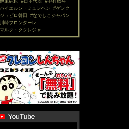
#伊東純也
#日本代表
#中村敬斗
#バイエルン・ミュンヘン
#ゲンク
#ジュビロ磐田
#なでしこジャパン
#川崎フロンターレ
#マルク・ククレジャ
YouTube