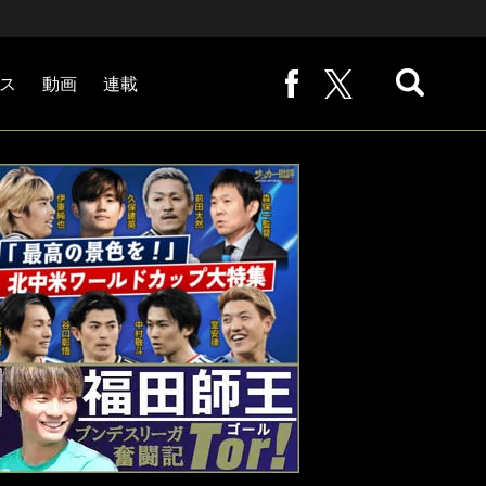
ス
動画
連載
熊崎敬の「路地から始まる処世術」
下田恒幸の「10倍面白くなるサッカー中継の見方」
サッカー批評PHOTOギャラリー「ピッチの焦点」
後藤健生の「蹴球放浪記」
原悦生PHOTOギャラリー「サッカー遠近」
「だれかに言いたくなる記録」
福田師王「ブンデスリーガ奮闘記 Tor!」
大住良之の「この世界のコーナーエリアから」