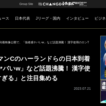
Group Site
ュース
日本代表
Jリーグ・国内
インタビュー
ビジネ
・国内
カー
ネジメント
Jリーグ・国内
戦術
注目選手
海外サッカー
監督
マネー
チームマネジメント
日本代表
到着映像公開で、「強者感ヤバいw」など話題沸騰！ 漢字使用のロンT
マンCのハーランドらの日本到着
ヤバいw」など話題沸騰！ 漢字使
すぎる」と注目集める
2023.07.21