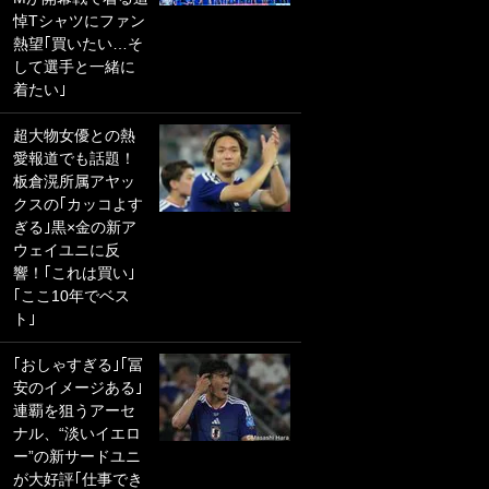
悼Tシャツにファン
PKにイタリア代表
熱望｢買いたい…そ
GKも成す術なし！
して選手と一緒に
｢ノーチャンスすぎ
着たい｣
るわ｣｢綺世のPKの
上手さは世界屈指
超大物女優との熱
かも｣
愛報道でも話題！
板倉滉所属アヤッ
｢また敬斗が魚に
クスの｢カッコよす
笑｣菅原由勢がW杯
ぎる｣黒×金の新ア
戦士の夏休み秘蔵
ウェイユニに反
ショット公開！ 川
響！｢これは買い｣
口春奈と結婚のモ
｢ここ10年でベス
テ男も登場で｢写真
ト｣
全部楽しそう｣｢タ
ケの水中かわいす
｢おしゃすぎる｣｢冨
ぎる」
安のイメージある｣
連覇を狙うアーセ
｢セカンドで決まり
ナル、“淡いイエロ
だな｣19歳の日本代
ー”の新サードユニ
表MFが加入したス
が大好評｢仕事でき
ペイン名門、“地中