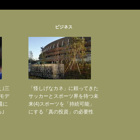
ビジネス
ぇ｣三
「怪しげなカネ」に頼ってきた
モデ
サッカーとスポーツ界を待つ未
還に
来(4)スポーツを「持続可能」
｣
にする「真の投資」の必要性