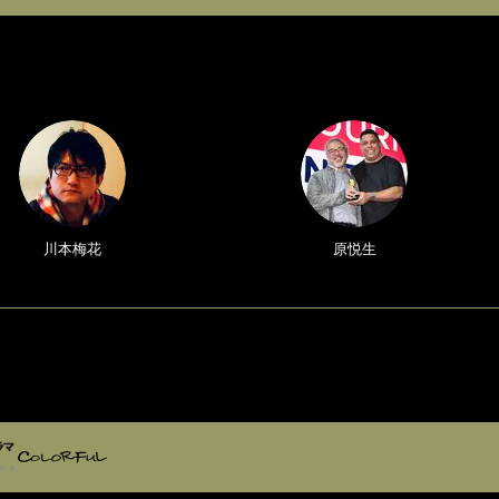
川本梅花
原悦生