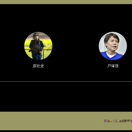
原壮史
戸塚啓