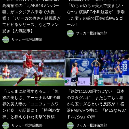
高橋祐治の「元AKB48メンバー
「めちゃめちゃ美人で羨ましい
妻」がスタジアム来場で大反
な〜」横浜FC小川航基が「来場
響！「Jリーガの奥さん綺麗過ぎ
した妻」の前で圧巻の逆転２ゴ
てビビるシリーズ」などファン
ール！
驚き【人気記事】
サッカー批評編集部
サッカー批評編集部
「ほんまに綺麗すぎる…」「無
「絶対に1500円ではない」日本
双の美しさ」アーセナルMFの世
のスタグルに、またしても世界
界的美人妻の「ユニフォームワ
から安すぎるという反応が！ 横
ンピ姿」が話題に！ 「勝利の女
浜FMのかつ丼に、「MLSなら37
神」と称えられた衝撃的投稿
ドルだね」の声
サッカー批評編集部
サッカー批評編集部