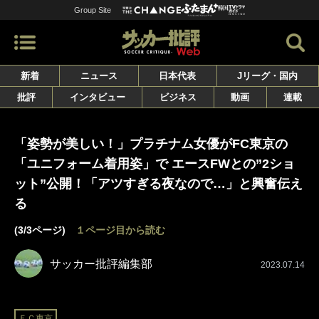
Group Site
新着
ニュース
日本代表
Jリーグ・国内
批評
インタビュー
ビジネス
動画
連載
「姿勢が美しい！」プラチナム女優がFC東京の
「ユニフォーム着用姿」で エースFWとの”2ショ
ット”公開！「アツすぎる夜なので…」と興奮伝え
る
(3/3ページ)
１ページ目から読む
サッカー批評編集部
2023.07.14
ＦＣ東京