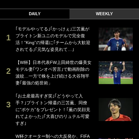
DAILY
WEEKLY
｢モデルやってる｣｢かっけぇ｣三笘薫が
ブライトン新ユニのモデルで完全復
活！“King”の帰還に｢チームから大歓迎
されてる｣｢元気な姿見れて…｣
【W杯】日本代表FW上田綺世の爆美女
モデル妻｢ワンオペ苦言｣で動画削除の
波紋…一方で株を上げ続ける大谷翔平
妻｢最強の処世術」
｢お土産最高すぎ笑｣｢どうやって入
手？｣ブライトン帰還の三笘薫、同僚
に“ポケカ”をプレゼント！｢薫の笑顔見
れてよかった｣｢大喜びのリュテル可愛
すぎ｣
W杯クオーター制への大反発か、FIFA