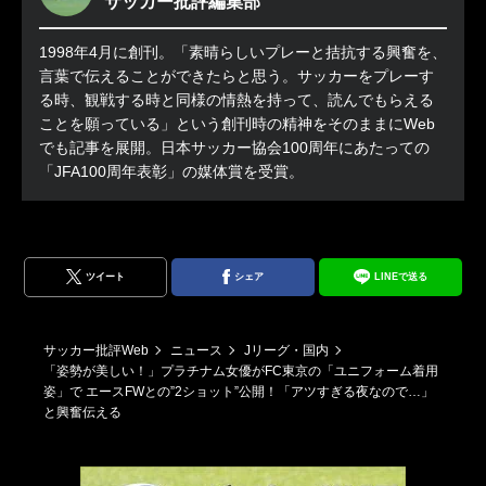
サッカー批評編集部
1998年4月に創刊。「素晴らしいプレーと拮抗する興奮を、
言葉で伝えることができたらと思う。サッカーをプレーす
る時、観戦する時と同様の情熱を持って、読んでもらえる
ことを願っている」という創刊時の精神をそのままにWeb
でも記事を展開。日本サッカー協会100周年にあたっての
「JFA100周年表彰」の媒体賞を受賞。
ツイート
シェア
LINEで送る
サッカー批評Web
ニュース
Jリーグ・国内
「姿勢が美しい！」プラチナム女優がFC東京の「ユニフォーム着用
姿」で エースFWとの”2ショット”公開！「アツすぎる夜なので…」
と興奮伝える