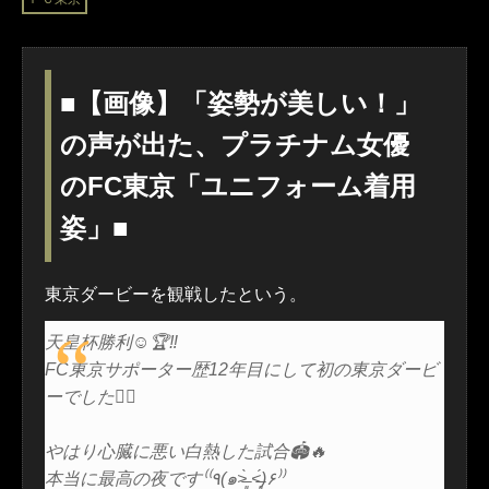
■【画像】「姿勢が美しい！」
の声が出た、プラチナム女優
のFC東京「ユニフォーム着用
姿」■
東京ダービーを観戦したという。
天皇杯勝利☺️🏆‼️
FC東京サポーター歴12年目にして初の東京ダービ
ーでした❤️‍🔥
やはり心臓に悪い白熱した試合🏟️🔥
本当に最高の夜です⁽⁽٩(๑˃̶͈̀ ˂̶͈́)۶⁾⁾