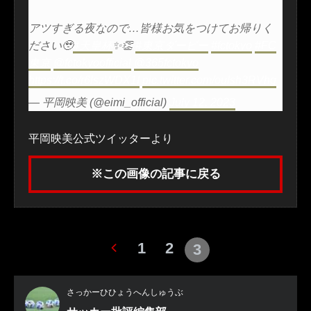
アツすぎる夜なので…皆様お気をつけてお帰りく
ださい🥹
#天皇杯
✨👏
#東京ダービー
#fctokyo
#FC
東京
@fctokyoofficial
@365fctokyo
https://t.co/r6lszWDX1I
pic.twitter.com/ouIsh3RVhg
— 平岡映美 (@eimi_official)
July 12, 2023
平岡映美公式ツイッターより
※この画像の記事に戻る
1
2
3
さっかーひひょうへんしゅうぶ