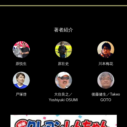
著者紹介
原悦生
原壮史
川本梅花
戸塚啓
大住良之／
後藤健生／Takeo
Yoshiyuki OSUMI
GOTO