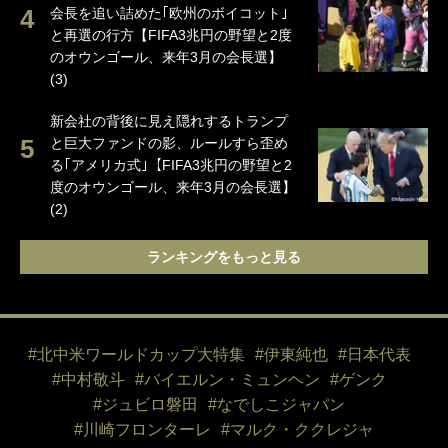
会長を追い詰めた｢欧州のボイコット｣
と再選の行方【FIFA3兆円の野望と2度
のオウンゴール、来年3月の会長選】
(3)
新会社の背後に見え隠れするトランプ
と巨大ファンドの影、ルールすら歪め
る｢アメリカ式｣【FIFA3兆円の野望と2
度のオウンゴール、来年3月の会長選】
(2)
ランキングをもっと見る
#北中米ワールドカップ大特集
#伊東純也
#日本代表
#中村敬斗
#バイエルン・ミュンヘン
#ゲンク
#ジュビロ磐田
#なでしこジャパン
#川崎フロンターレ
#マルク・ククレジャ