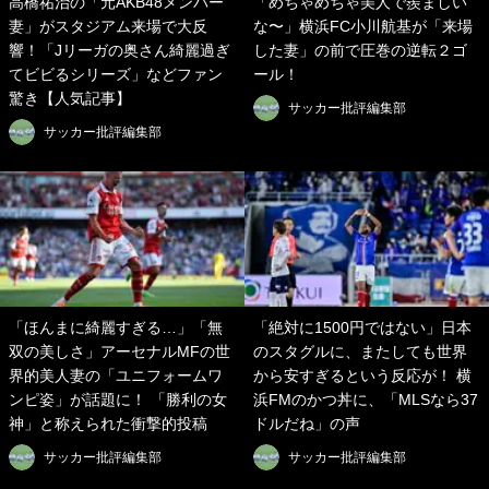
高橋祐治の「元AKB48メンバー
「めちゃめちゃ美人で羨ましい
妻」がスタジアム来場で大反
な〜」横浜FC小川航基が「来場
響！「Jリーガの奥さん綺麗過ぎ
した妻」の前で圧巻の逆転２ゴ
てビビるシリーズ」などファン
ール！
驚き【人気記事】
サッカー批評編集部
サッカー批評編集部
「ほんまに綺麗すぎる…」「無
「絶対に1500円ではない」日本
双の美しさ」アーセナルMFの世
のスタグルに、またしても世界
界的美人妻の「ユニフォームワ
から安すぎるという反応が！ 横
ンピ姿」が話題に！ 「勝利の女
浜FMのかつ丼に、「MLSなら37
神」と称えられた衝撃的投稿
ドルだね」の声
サッカー批評編集部
サッカー批評編集部