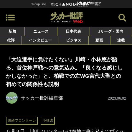
Group Site
新着
ニュース
日本代表
Jリーグ・国内
批評
インタビュー
ビジネス
動画
連載
「大迫選手に負けたくない」川崎・小林悠が語
る、首位神戸戦への意気込み。「良くなる感じし
かしなかった」と、柏戦での左WG宮代大聖との
初めての関係性も説明
サッカー批評編集部
2023.06.02
川崎フロンターレ
小林悠
６月３日、川崎フロンターレは敵地に乗り込んでヴィッ