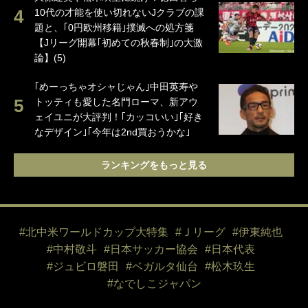
10代の才能を使い切れないJクラブの課
題と、｢0円欧州移籍｣撲滅への処方箋
【Jリーグ開幕｢初めての秋春制｣の大激
論】(5)
｢めーっちゃオシャじゃん｣中田英寿や
トッティも愛した名門ローマ、新アウ
ェイユニが大評判！｢カッコいい｣｢好き
なデザイン｣｢今年は2nd買おうかな｣
ランキングをもっと見る
#北中米ワールドカップ大特集
#Ｊリーグ
#伊東純也
#中村敬斗
#日本サッカー協会
#日本代表
#ジュビロ磐田
#ベガルタ仙台
#松木玖生
#なでしこジャパン