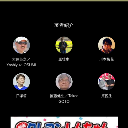
著者紹介
大住良之／
原壮史
川本梅花
Yoshiyuki OSUMI
戸塚啓
後藤健生／Takeo
原悦生
GOTO