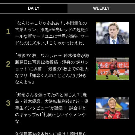
DAILY
WEEKLY
｢なんじゃこりゃあああ！｣本田圭佑の
古巣ミラン、漆黒×蛍光レッドの超絶ク
ールな新サードユニに世界が熱狂｢サー
ドなのにズルい｣｢こりゃかっけえわ｣
｢最後の1枚…ワルぃゎ〜｣鈴木優磨が激
勝翌日に写真12枚投稿→渾身の“煽りシ
ョット”に興奮！｢最後の1枚までの壮大
なフリ｣｢知念くんのことどんだけ好き
なんよｗ｣
｢知念さんを煽ってたのと同じ人？｣鹿
島・鈴木優磨、大逆転勝利後の“超・優
等生インタビュー”が話題！｢試合中と
のギャップw｣｢礼儀正しいイケメンや
な」
久保建英や松木玖生に続け！徳田誉ら