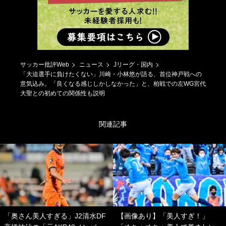
サッカー批評Web
ニュース
Jリーグ・国内
「大迫選手に負けたくない」川崎・小林悠が語る、首位神戸戦への
意気込み。「良くなる感じしかしなかった」と、柏戦での左WG宮代
大聖との初めての関係性も説明
関連記事
「奥さん美人すぎる」J2清水DF
【画像あり】「美人すぎ！」