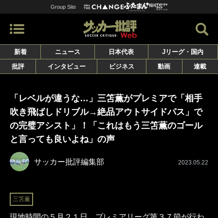
Group Site
新着
ニュース
日本代表
Jリーグ・国内
批評
インタビュー
ビジネス
動画
連載
「レベルが違うな…」三笘薫がプレミアで「相手
吹き飛ばしドリブル→絶品アウトサイドパス」で
の完璧アシスト」！「これはもう三笘薫のゴール
と言っても良いよね」の声
サッカー批評編集部
2023.05.22
三笘薫
現地時間の５月２１日、プレミアリーグ第３７節が行わ