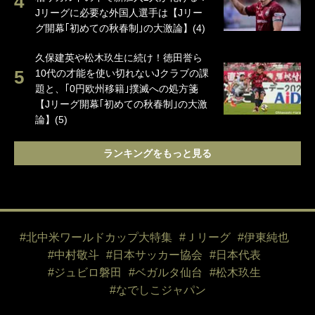
Jリーグに必要な外国人選手は【Jリー
グ開幕｢初めての秋春制｣の大激論】(4)
久保建英や松木玖生に続け！徳田誉ら
10代の才能を使い切れないJクラブの課
題と、｢0円欧州移籍｣撲滅への処方箋
【Jリーグ開幕｢初めての秋春制｣の大激
論】(5)
ランキングをもっと見る
#北中米ワールドカップ大特集
#Ｊリーグ
#伊東純也
#中村敬斗
#日本サッカー協会
#日本代表
#ジュビロ磐田
#ベガルタ仙台
#松木玖生
#なでしこジャパン