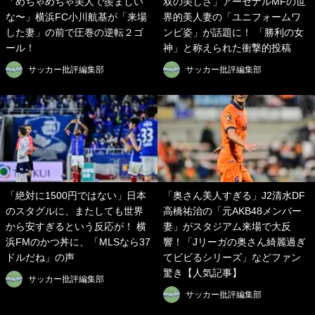
「めちゃめちゃ美人で羨ましい
双の美しさ」アーセナルMFの世
な〜」横浜FC小川航基が「来場
界的美人妻の「ユニフォームワ
した妻」の前で圧巻の逆転２ゴ
ンピ姿」が話題に！ 「勝利の女
ール！
神」と称えられた衝撃的投稿
サッカー批評編集部
サッカー批評編集部
「絶対に1500円ではない」日本
「奥さん美人すぎる」J2清水DF
のスタグルに、またしても世界
高橋祐治の「元AKB48メンバー
から安すぎるという反応が！ 横
妻」がスタジアム来場で大反
浜FMのかつ丼に、「MLSなら37
響！「Jリーガの奥さん綺麗過ぎ
ドルだね」の声
てビビるシリーズ」などファン
驚き【人気記事】
サッカー批評編集部
サッカー批評編集部