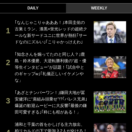
DAILY
WEEKLY
｢なんじゃこりゃあああ！｣本田圭佑の
古巣ミラン、漆黒×蛍光レッドの超絶ク
ールな新サードユニに世界が熱狂｢サー
ドなのにズルい｣｢こりゃかっけえわ｣
｢知念さんを煽ってたのと同じ人？｣鹿
島・鈴木優磨、大逆転勝利後の“超・優
等生インタビュー”が話題！｢試合中と
のギャップw｣｢礼儀正しいイケメンや
な」
｢あざとナンバーワン！｣鎌田大地が冨
安健洋に“肩組み頭乗せ”!?｢パレス兄弟｣
爆誕の歓迎ムービーに大反響｢最後の鎌
田可愛すぎる｣｢粋にも程がある！」
浦和と千葉の首をかしげる主力放出、
柏リカルドの下で新加入2人が化ける！