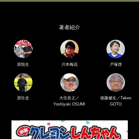
著者紹介
原悦生
川本梅花
戸塚啓
原壮史
大住良之／
後藤健生／Takeo
Yoshiyuki OSUMI
GOTO