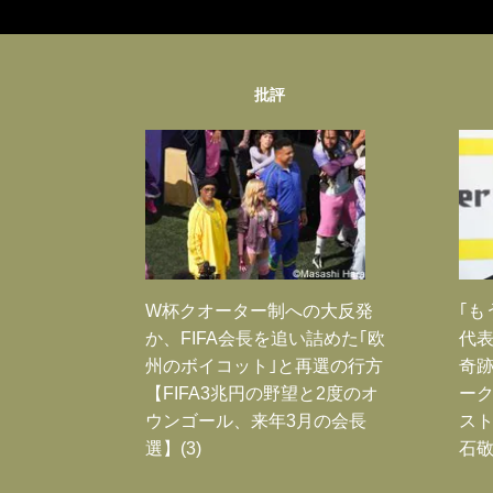
批評
W杯クオーター制への大反発
｢も
か、FIFA会長を追い詰めた｢欧
代表
州のボイコット｣と再選の行方
奇
【FIFA3兆円の野望と2度のオ
ー
ウンゴール、来年3月の会長
スト
選】(3)
石敬