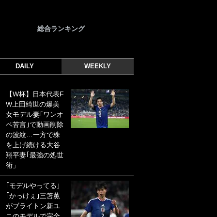
総合ランキング
DAILY
WEEKLY
【W杯】日本代表F
｢光の速さじゃん｣
W上田綺世の爆美
｢えっぐいミドル｣
女モデル妻｢ワンオ
ドイツ名門移籍の
ペ苦言｣で動画削除
日本代表23歳ボラ
の波紋…一方で株
ンチ、移籍後初ゴ
を上げ続ける大谷
ールに驚愕！｢見た
翔平妻｢最強の処世
事ないシュートや｣
術」
｢聡がどんどん遠く
なっていく」
｢モデルやってる｣
｢かっけぇ｣三笘薫
｢誰が止めれんねん
がブライトン新ユ
w｣フェイエ上田綺
ニのモデルで完全
世の“神コース”弾丸