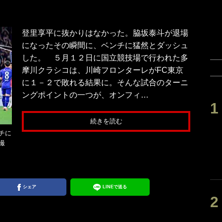
登里享平に抜かりはなかった。脇坂泰斗が退場
になったその瞬間に、ベンチに猛然とダッシュ
した。 ５月１２日に国立競技場で行われた多
摩川クラシコは、川崎フロンターレがFC東京
に１－２で敗れる結果に。そんな試合のターニ
ングポイントの一つが、オンフィ…
続きを読む
チに
撮
シェア
LINEで送る