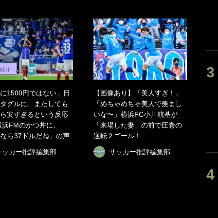
に1500円ではない」日
【画像あり】「美人すぎ！」
タグルに、またしても
「めちゃめちゃ美人で羨まし
ら安すぎるという反応
いな〜」横浜FC小川航基が
横浜FMのかつ丼に、
「来場した妻」の前で圧巻の
Sなら37ドルだね」の声
逆転２ゴール！
サッカー批評編集部
サッカー批評編集部