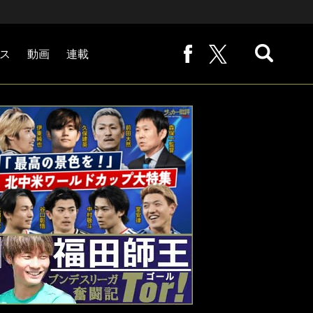
ス
動画
連載
熊崎敬の「路地から始まる処世術」
下田恒幸の「10倍面白くなるサッカー中継の見方」
サッカー批評PHOTOギャラリー「ピッチの焦点」
後藤健生の「蹴球放浪記」
原悦生PHOTOギャラリー「サッカー遠近」
「だれかに言いたくなる記録」
福田師王「ブンデスリーガ奮闘記 Tor!」
大住良之の「この世界のコーナーエリアから」