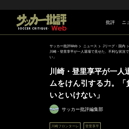
批評
ニ
Jリーグ
戦術
注目選手
海外サッ
監督
マネー
チームマ
日本代表
サッカー批評Web
ニュース
Jリーグ・国内
川崎・登里享平が一人退場で見せた、不利な状況で
い」
川崎・登里享平が一人
ムをけん引する力。「
いといけない」
サッカー批評編集部
川崎フロンターレ
登里享平