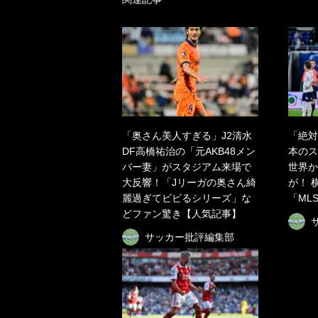
「奥さん美人すぎる」J2清水
「絶対
DF高橋祐治の「元AKB48メン
本のス
バー妻」がスタジアム来場で
世界か
大反響！「Jリーガの奥さん綺
が！ 
麗過ぎてビビるシリーズ」な
「ML
どファン驚き【人気記事】
サッカー批評編集部