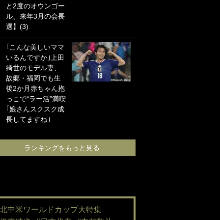
と2度のオウンゴー
海の夕日”新アウェ
ル、来年3月の会長
イユニに大反響｢か
選】(3)
っこよすぎ｣｢革新
的｣｢ソソられる！｣
｢こんな美しいママ
いるんですか｣上田
｢嫁さん美人すぎる
綺世のモデル妻、
て｣W杯で日本を沈
故郷・福岡でも生
めた“天敵FW”が結
後2か月赤ちゃん抱
婚！ 才色兼備の妻
っこで“ラー活”満喫
との挙式ショット
｢娘さんスクスク成
に｢セレソン妻の中
長してますね｣
で一番美人｣｢ミラ
ンダ･カーに似て
る｣
ランキングをもっと見る
ランキングをも
#北中米ワールドカップ大特集