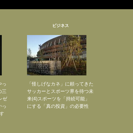
ビジネス
やっ
「怪しげなカネ」に頼ってきた
の三
サッカーとスポーツ界を待つ未
レゼ
来(4)スポーツを「持続可能」
かっ
にする「真の投資」の必要性
す