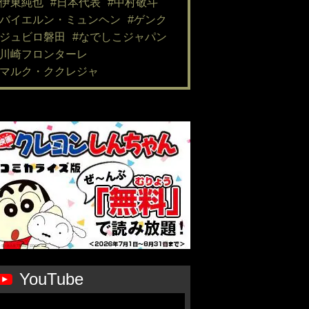
#伊東純也
#日本代表
#中村敬斗
#バイエルン・ミュンヘン
#ゲンク
#ジュビロ磐田
#なでしこジャパン
#川崎フロンターレ
#マルク・ククレジャ
YouTube