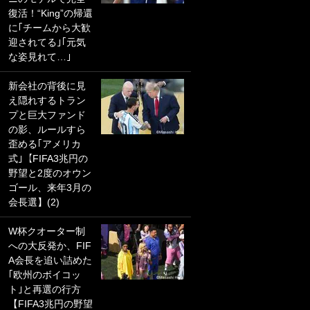
復活！“King”の帰還
PKにイタリア代表
に｢チームから大歓
GKも成す術なし！
迎されてる｣｢元気
｢ノーチャンスすぎ
な姿見れて…｣
るわ｣｢綺世のPKの
上手さは世界屈指
新会社の背後に見
かも｣
え隠れするトラン
プと巨大ファンド
｢また敬斗が魚に
の影、ルールすら
笑｣菅原由勢がW杯
歪める｢アメリカ
戦士の夏休み秘蔵
式｣【FIFA3兆円の
ショット公開！ 川
野望と2度のオウン
口春奈と結婚のモ
ゴール、来年3月の
テ男も登場で｢写真
会長選】(2)
全部楽しそう｣｢タ
ケの水中かわいす
W杯クオーター制
ぎる」
への大反発か、FIF
A会長を追い詰めた
｢セカンドで決まり
｢欧州のボイコッ
だな｣19歳の日本代
ト｣と再選の行方
表MFが加入したス
【FIFA3兆円の野望
ペイン名門、“地中