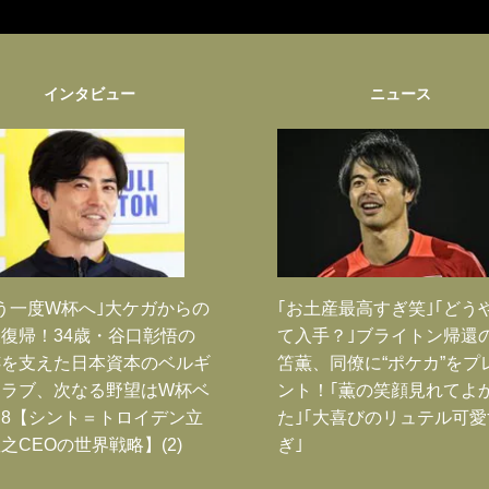
インタビュー
ニュース
う一度W杯へ｣大ケガからの
｢お土産最高すぎ笑｣｢どう
復帰！34歳・谷口彰悟の
て入手？｣ブライトン帰還
跡を支えた日本資本のベルギ
笘薫、同僚に“ポケカ”をプ
クラブ、次なる野望はW杯ベ
ント！｢薫の笑顔見れてよ
8【シント＝トロイデン立
た｣｢大喜びのリュテル可愛
之CEOの世界戦略】(2)
ぎ｣