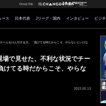
Group Site
ュース
日本代表
Jリーグ・国内
インタビュー
ビジネ
・国内
カー
ネジメント
Jリーグ・国内
戦術
注目選手
海外サッカー
監督
マネー
チームマネジメント
日本代表
チームをけん引する力。「負けてる時だからこそ、やらないといけな
退場で見せた、不利な状況でチー
負けてる時だからこそ、やらな
2023.05.13