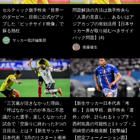
セルティック旗手怜央「世界一
問題解決の方法は旗手怜央ら
のダービー」目前に公式がアッ
「人選の見直し」、あるいはア
プした「ピッチサイド映像」で
ジアカップの有効活用【日本サ
蘇る熱狂
ッカー界が取り組むべきサイド
バック問題】(4)
サッカー批評編集部
後藤健生
「三笘薫が活きなかった理由」
【新生サッカー日本代表「考
「呼ばなかったのが本当に不思
察」】古橋亨梧、旗手怜央「選
議だった選手」楽しくなかった2
外」の中、計られるトップ下・
試合で「空振りに終わった3つの
西村拓真の可能性と1トップ・上
注目点」とは？【新生サッカー
田綺世の本格覚醒【攻撃編】
日本代表「3月のリスタート南米
【想定フォーメーション図】