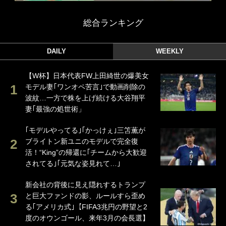
総合ランキング
DAILY
WEEKLY
【W杯】日本代表FW上田綺世の爆美女
モデル妻｢ワンオペ苦言｣で動画削除の
波紋…一方で株を上げ続ける大谷翔平
妻｢最強の処世術」
｢モデルやってる｣｢かっけぇ｣三笘薫が
ブライトン新ユニのモデルで完全復
活！“King”の帰還に｢チームから大歓迎
されてる｣｢元気な姿見れて…｣
新会社の背後に見え隠れするトランプ
と巨大ファンドの影、ルールすら歪め
る｢アメリカ式｣【FIFA3兆円の野望と2
度のオウンゴール、来年3月の会長選】