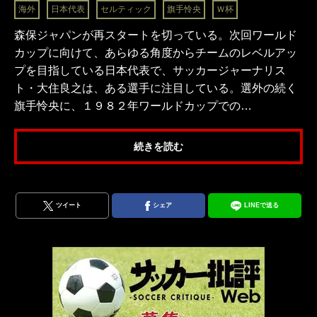
海外
日本代表
セルティック
旗手怜央
Ｗ杯
森保ジャパンが再スタートを切っている。次回ワールド
カップに向けて、あらゆる角度からチームのレベルアッ
プを目指している日本代表で、サッカージャーナリス
ト・大住良之は、ある選手に注目している。選外の続く
旗手怜央に、１９８２年ワールドカップでの…
続きを読む
ツイート
シェア
LINEで送る