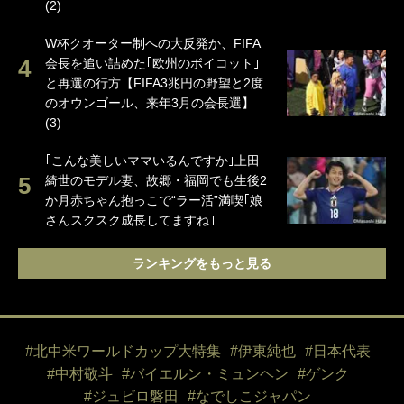
(2)
W杯クオーター制への大反発か、FIFA
会長を追い詰めた｢欧州のボイコット｣
と再選の行方【FIFA3兆円の野望と2度
のオウンゴール、来年3月の会長選】
(3)
｢こんな美しいママいるんですか｣上田
綺世のモデル妻、故郷・福岡でも生後2
か月赤ちゃん抱っこで“ラー活”満喫｢娘
さんスクスク成長してますね｣
ランキングをもっと見る
#北中米ワールドカップ大特集
#伊東純也
#日本代表
#中村敬斗
#バイエルン・ミュンヘン
#ゲンク
#ジュビロ磐田
#なでしこジャパン