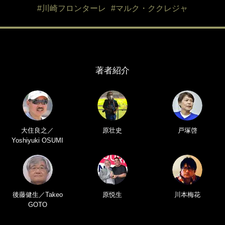
#川崎フロンターレ
#マルク・ククレジャ
著者紹介
大住良之／
原壮史
戸塚啓
Yoshiyuki OSUMI
後藤健生／Takeo
原悦生
川本梅花
GOTO