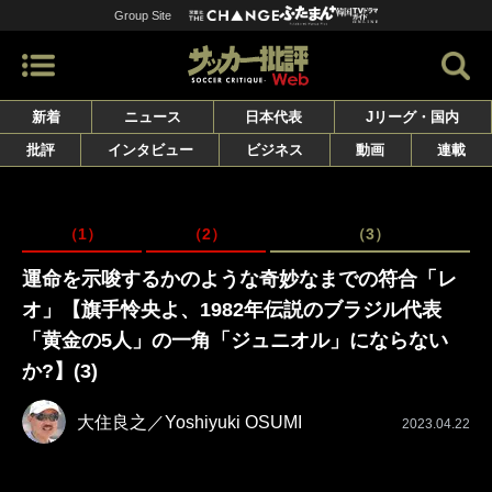
Group Site
新着
ニュース
日本代表
Jリーグ・国内
批評
インタビュー
ビジネス
動画
連載
（1）
（2）
（3）
運命を示唆するかのような奇妙なまでの符合「レ
オ」【旗手怜央よ、1982年伝説のブラジル代表
「黄金の5人」の一角「ジュニオル」にならない
か?】(3)
大住良之／Yoshiyuki OSUMI
2023.04.22