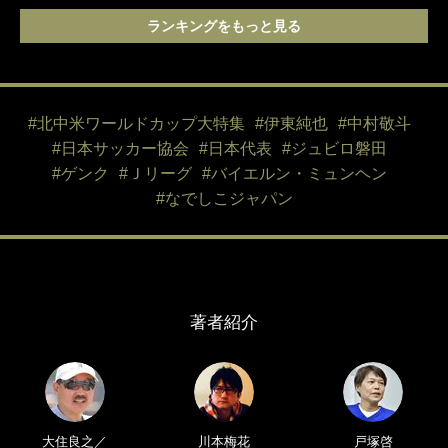
ランキングをもっと見る
#北中米ワールドカップ大特集
#伊東純也
#中村敬斗
#日本サッカー協会
#日本代表
#ジュビロ磐田
#ゲンク
#Ｊリーグ
#バイエルン・ミュンヘン
#なでしこジャパン
著者紹介
大住良之／
川本梅花
戸塚啓