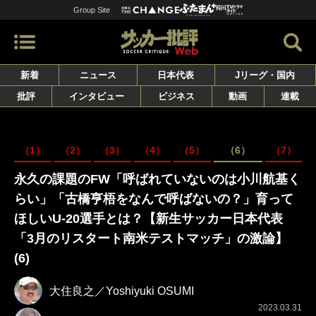
Group Site
新着
ニュース
日本代表
Jリーグ・国内
批評
インタビュー
ビジネス
動画
連載
（1）
（2）
（3）
（4）
（5）
（6）
（7）
永久の課題のFW「呼ばれていないのは小川航基く
らい」「古橋亨梧をなんで呼ばないの？」育って
ほしいU-20選手とは？【新生サッカー日本代表
「3月のリスタート南米テストマッチ」の激論】
(6)
大住良之／Yoshiyuki OSUMI
2023.03.31