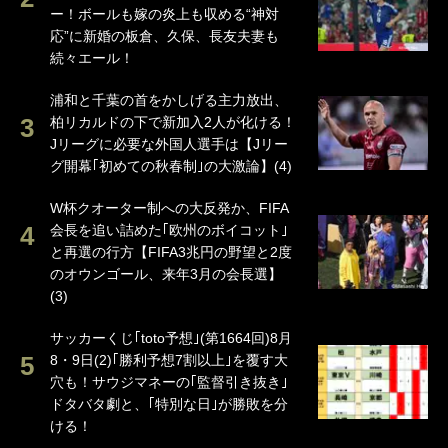
ー！ボールも嫁の炎上も収める“神対
応”に新婚の板倉、久保、長友夫妻も
続々エール！
浦和と千葉の首をかしげる主力放出、
柏リカルドの下で新加入2人が化ける！
Jリーグに必要な外国人選手は【Jリー
グ開幕｢初めての秋春制｣の大激論】(4)
W杯クオーター制への大反発か、FIFA
会長を追い詰めた｢欧州のボイコット｣
と再選の行方【FIFA3兆円の野望と2度
のオウンゴール、来年3月の会長選】
(3)
サッカーくじ｢toto予想｣(第1664回)8月
8・9日(2)｢勝利予想7割以上｣を覆す大
穴も！サウジマネーの｢監督引き抜き｣
ドタバタ劇と、｢特別な日｣が勝敗を分
ける！