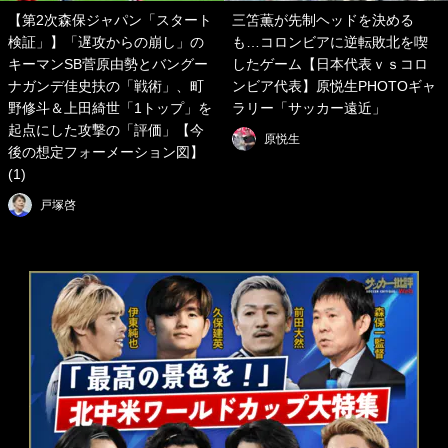
【第2次森保ジャパン「スタート
三笘薫が先制ヘッドを決める
検証」】「遅攻からの崩し」の
も…コロンビアに逆転敗北を喫
キーマンSB菅原由勢とバングー
したゲーム【日本代表ｖｓコロ
ナガンデ佳史扶の「戦術」、町
ンビア代表】原悦生PHOTOギャ
野修斗＆上田綺世「1トップ」を
ラリー「サッカー遠近」
起点にした攻撃の「評価」【今
原悦生
後の想定フォーメーション図】
(1)
戸塚啓