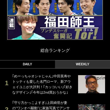
総合ランキング
DAILY
WEEKLY
｢めーっちゃオシャじゃん｣中田英寿や
トッティも愛した名門ローマ、新アウ
ェイユニが大評判！｢カッコいい｣｢好き
なデザイン｣｢今年は2nd買おうかな｣
｢守り方かっこよすぎ｣上田綺世が妻
の“ワンオペ騒動”に家族写真でアンサ