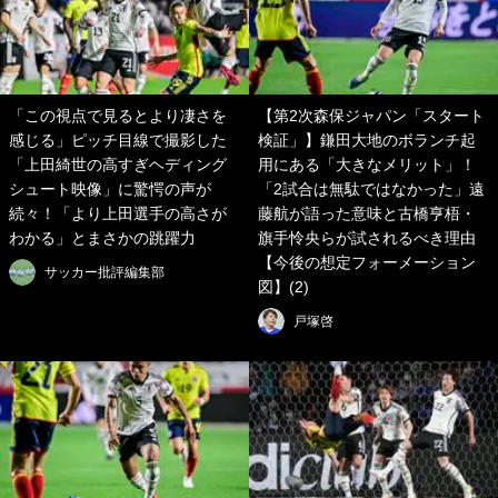
「この視点で見るとより凄さを
【第2次森保ジャパン「スタート
感じる」ピッチ目線で撮影した
検証」】鎌田大地のボランチ起
「上田綺世の高すぎヘディング
用にある「大きなメリット」！
シュート映像」に驚愕の声が
「2試合は無駄ではなかった」遠
続々！「より上田選手の高さが
藤航が語った意味と古橋亨梧・
わかる」とまさかの跳躍力
旗手怜央らが試されるべき理由
【今後の想定フォーメーション
サッカー批評編集部
図】(2)
戸塚啓