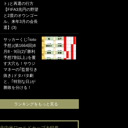
ト｣と再選の行方
海の夕日”新アウェ
【FIFA3兆円の野望
イユニに大反響｢か
と2度のオウンゴー
っこよすぎ｣｢革新
ル、来年3月の会長
的｣｢ソソられる！｣
選】(3)
｢お土産最高すぎ
サッカーくじ｢toto
笑｣｢どうやって入
予想｣(第1664回)8
手？｣ブライトン帰
月8・9日(2)｢勝利
還の三笘薫、同僚
予想7割以上｣を覆
に“ポケカ”をプレゼ
す大穴も！サウジ
ント！｢薫の笑顔見
マネーの｢監督引き
れてよかった｣｢大
抜き｣ドタバタ劇
喜びのリュテル可
と、｢特別な日｣が
愛すぎ｣
勝敗を分ける！
ランキングをも
ランキングをもっと見る
#北中米ワールドカップ大特集