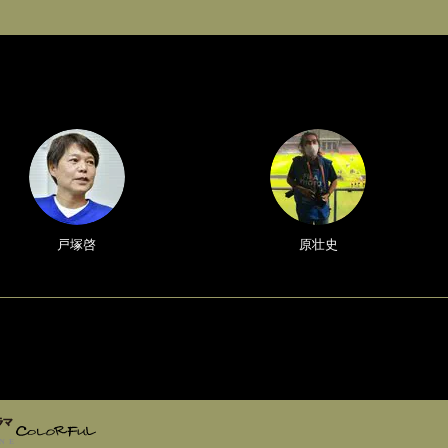
戸塚啓
原壮史