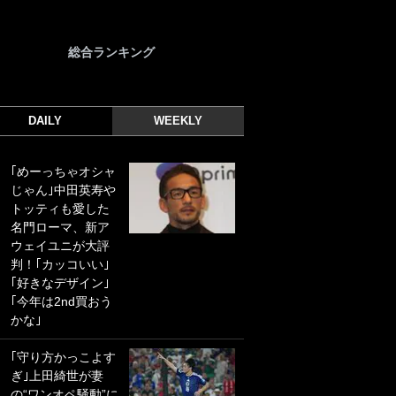
総合ランキング
DAILY
WEEKLY
｢めーっちゃオシャ
｢光の速さじゃん｣
じゃん｣中田英寿や
｢えっぐいミドル｣
トッティも愛した
ドイツ名門移籍の
名門ローマ、新ア
日本代表23歳ボラ
ウェイユニが大評
ンチ、移籍後初ゴ
判！｢カッコいい｣
ールに驚愕！｢見た
｢好きなデザイン｣
事ないシュートや｣
｢今年は2nd買おう
｢聡がどんどん遠く
かな｣
なっていく」
｢守り方かっこよす
｢誰が止めれんねん
ぎ｣上田綺世が妻
w｣フェイエ上田綺
の“ワンオペ騒動”に
世の“神コース”弾丸