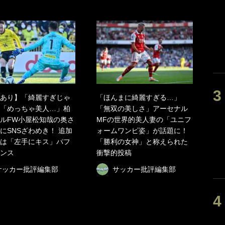
あり】「綺麗すぎじゃ
「ほんまに綺麗すぎる…」
「めっちゃ美人…」柏
「無双の美しさ」アーセナル
ルFW小屋松知哉の奥さ
MFの世界的美人妻の「ユニフ
にSNSざわめき！ 追加
ォームワンピ姿」が話題に！
は「左手にキス」パフ
「勝利の女神」と称えられた
ンス
衝撃的投稿
サッカー批評編集部
サッカー批評編集部