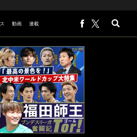
ス
動画
連載
熊崎敬の「路地から始まる処世術」
下田恒幸の「10倍面白くなるサッカー中継の見方」
サッカー批評PHOTOギャラリー「ピッチの焦点」
後藤健生の「蹴球放浪記」
原悦生PHOTOギャラリー「サッカー遠近」
「だれかに言いたくなる記録」
福田師王「ブンデスリーガ奮闘記 Tor!」
大住良之の「この世界のコーナーエリアから」