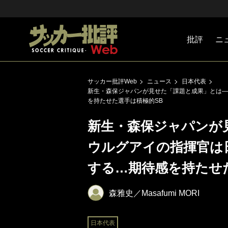
批評
ニ
Jリーグ
戦術
注目選手
海外サッ
監督
マネー
チームマ
日本代表
サッカー批評Web
ニュース
日本代表
新生・森保ジャパンが見せた「課題と成果」とは―
を持たせた選手は積極的SB
新生・森保ジャパンが
ウルグアイの指揮官は
する…期待感を持たせ
森雅史／Masafumi MORI
日本代表