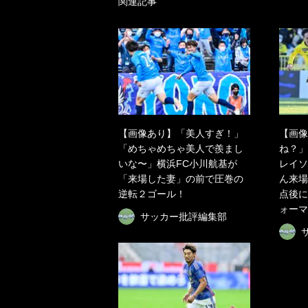
関連記事
【画像あり】「美人すぎ！」
【画像
「めちゃめちゃ美人で羨まし
ね？」
いな〜」横浜FC小川航基が
レイソ
「来場した妻」の前で圧巻の
ん来場
逆転２ゴール！
点後に
ォーマ
サッカー批評編集部