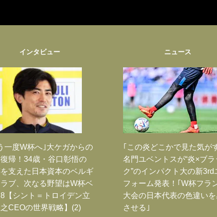
インタビュー
ニュース
う一度W杯へ｣大ケガからの
｢この炎どこかで見た気が
復帰！34歳・谷口彰悟の
名門ユベントスが“炎×ブラ
跡を支えた日本資本のベルギ
ク”のインパクト大の新3rd
クラブ、次なる野望はW杯ベ
フォーム発表！｢W杯フラ
8【シント＝トロイデン立
大会の日本代表の色違いを
之CEOの世界戦略】(2)
させる｣