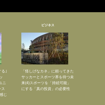
ビジネス
する｣
「怪しげなカネ」に頼ってきた
ッ
サッカーとスポーツ界を待つ未
ユニ
来(4)スポーツを「持続可能」
ンス
にする「真の投資」の必要性
感じ