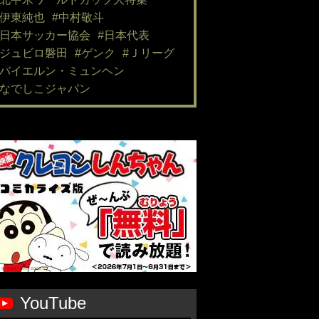
#伊東純也
#中村敬斗
#日本サッカー協会
#日本代表
#ジュビロ磐田
#ゲンク
#Ｊリーグ
#バイエルン・ミュンヘン
#なでしこジャパン
YouTube