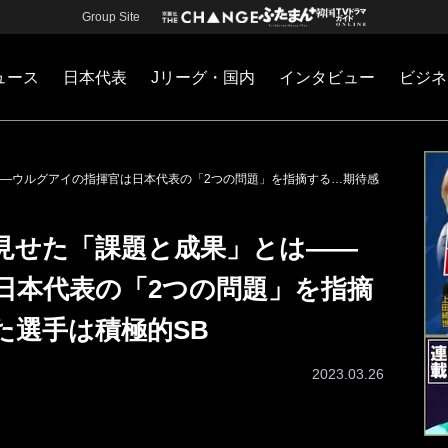
Group Site
ュース
日本代表
Jリーグ・国内
インタビュー
ビジネ
・国内
カー
ネジメント
Jリーグ・国内
戦術
注目選手
海外サッカー
監督
マネー
チームマネジメント
日本代表
―ウルグアイの指揮官は日本代表の「2つの問題」を指摘する…期待感
見せた「課題と成果」とは――
日本代表の「2つの問題」を指摘
た選手は積極的SB
2023.03.26