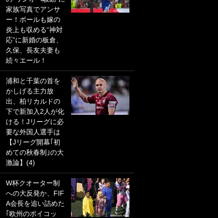
家族写真でアンサ
PKにイタリア代表
ー！ボールも嫁の
GKも成す術なし！
炎上も収める“神対
｢ノーチャンスすぎ
応”に新婚の板倉、
るわ｣｢綺世のPKの
久保、長友夫妻も
上手さは世界屈指
続々エール！
かも｣
浦和と千葉の首を
｢また敬斗が魚に
かしげる主力放
笑｣菅原由勢がW杯
出、柏リカルドの
戦士の夏休み秘蔵
下で新加入2人が化
ショット公開！ 川
ける！Jリーグに必
口春奈と結婚のモ
要な外国人選手は
テ男も登場で｢写真
【Jリーグ開幕｢初
全部楽しそう｣｢タ
めての秋春制｣の大
ケの水中かわいす
激論】(4)
ぎる」
W杯クオーター制
｢セカンドで決まり
への大反発か、FIF
だな｣19歳の日本代
A会長を追い詰めた
表MFが加入したス
｢欧州のボイコッ
ペイン名門、“地中