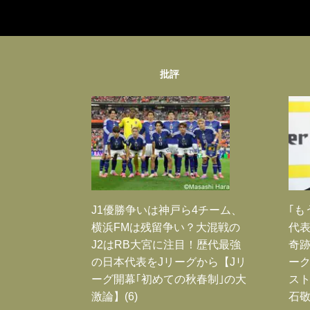
批評
J1優勝争いは神戸ら4チーム、
｢も
横浜FMは残留争い？大混戦の
代表
J2はRB大宮に注目！歴代最強
奇
の日本代表をJリーグから【Jリ
ー
ーグ開幕｢初めての秋春制｣の大
スト
激論】(6)
石敬