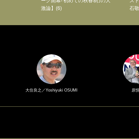
ーグ開幕｢初めての秋春制｣の大
スト
激論】(6)
石敬
大住良之／Yoshiyuki OSUMI
原