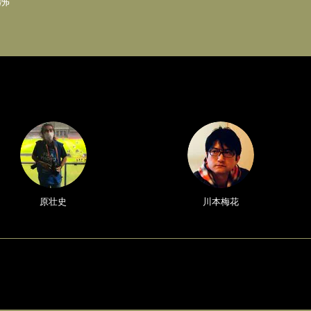
沸
原壮史
川本梅花