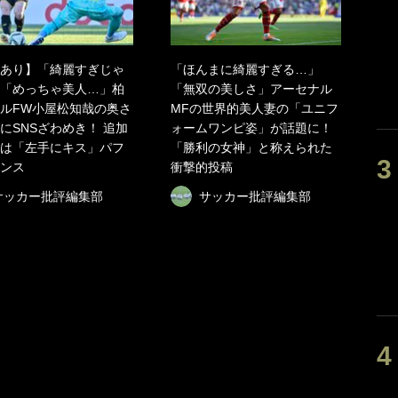
あり】「綺麗すぎじゃ
「ほんまに綺麗すぎる…」
「めっちゃ美人…」柏
「無双の美しさ」アーセナル
ルFW小屋松知哉の奥さ
MFの世界的美人妻の「ユニフ
にSNSざわめき！ 追加
ォームワンピ姿」が話題に！
は「左手にキス」パフ
「勝利の女神」と称えられた
ンス
衝撃的投稿
サッカー批評編集部
サッカー批評編集部