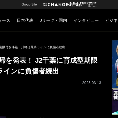
Group Site
ュース
日本代表
Jリーグ・国内
インタビュー
ビジネ
・国内
カー
ネジメント
Jリーグ・国内
戦術
注目選手
海外サッカー
監督
マネー
チームマネジメント
日本代表
型期限付き移籍…川崎は最終ラインに負傷者続出
帰を発表！ J2千葉に育成型期限
ラインに負傷者続出
2023.03.13