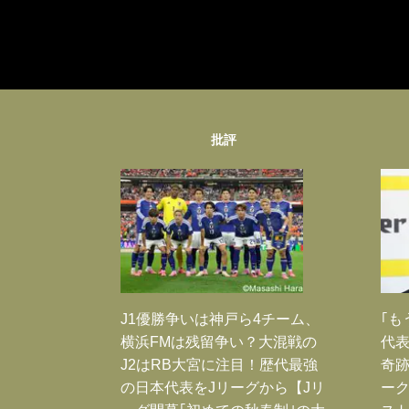
批評
J1優勝争いは神戸ら4チーム、
｢も
横浜FMは残留争い？大混戦の
代表
J2はRB大宮に注目！歴代最強
奇
の日本代表をJリーグから【Jリ
ー