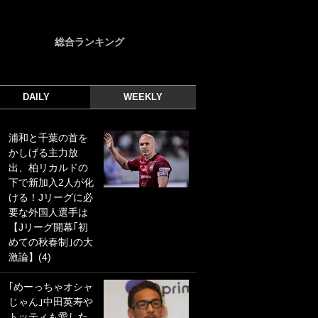
総合ランキング
DAILY
WEEKLY
浦和と千葉の首を
｢光の速さじゃん｣
かしげる主力放
｢えっぐいミドル｣
出、柏リカルドの
ドイツ名門移籍の
下で新加入2人が化
日本代表23歳ボラ
ける！Jリーグに必
ンチ、移籍後初ゴ
要な外国人選手は
ールに驚愕！｢見た
【Jリーグ開幕｢初
事ないシュートや｣
めての秋春制｣の大
｢聡がどんどん遠く
激論】(4)
なっていく」
｢めーっちゃオシャ
｢誰が止めれんねん
じゃん｣中田英寿や
w｣フェイエ上田綺
トッティも愛した
世の“神コース”弾丸