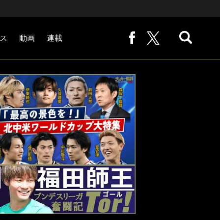
ス
動画
連載
熊崎敬の「路地から始まる処世術」
下田恒幸の「10倍面白くなるサッカー中継の見方」
サッカー批評PHOTOギャラリー「ピッチの焦点」
後藤健生の「蹴球放浪記」
原悦生PHOTOギャラリー「サッカー遠近」
「だれかに言いたくなる記録」
福田師王「ブンデスリーガ奮闘記 Tor!」
大住良之の「この世界のコーナーエリアから」