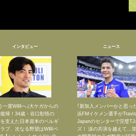
インタビュー
ニュース
う一度W杯へ｣大ケガからの
｢新加入メンバーかと思っ
復帰！34歳・谷口彰悟の
浜FMイケメン選手がTravis
跡を支えた日本資本のベルギ
Japanのセンターで完璧T
クラブ、次なる野望はW杯ベ
ズ！ 涙の共演を越えて…