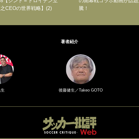
8【シント＝トロイデン立
の開幕戦コラボ動画が話題
之CEOの世界戦略】(2)
騰！
著者紹介
悦生
後藤健生／Takeo GOTO