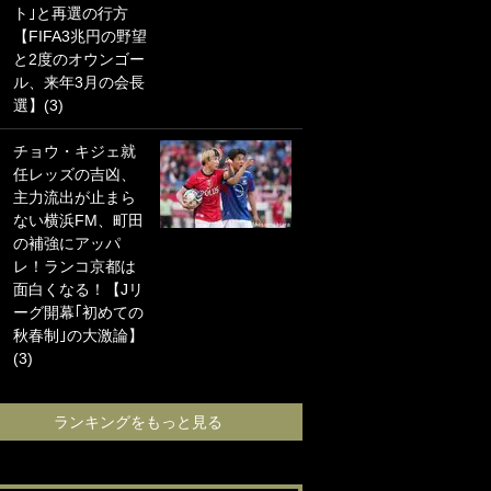
ト｣と再選の行方
海の夕日”新アウェ
【FIFA3兆円の野望
イユニに大反響｢か
と2度のオウンゴー
っこよすぎ｣｢革新
ル、来年3月の会長
的｣｢ソソられる！｣
選】(3)
｢お土産最高すぎ
チョウ・キジェ就
笑｣｢どうやって入
任レッズの吉凶、
手？｣ブライトン帰
主力流出が止まら
還の三笘薫、同僚
ない横浜FM、町田
に“ポケカ”をプレゼ
の補強にアッパ
ント！｢薫の笑顔見
レ！ランコ京都は
れてよかった｣｢大
面白くなる！【Jリ
喜びのリュテル可
ーグ開幕｢初めての
愛すぎ｣
秋春制｣の大激論】
(3)
ランキングをも
ランキングをもっと見る