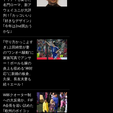
名門ローマ、新ア
PKにイタリア代表
ウェイユニが大評
GKも成す術なし！
判！｢カッコいい｣
｢ノーチャンスすぎ
｢好きなデザイン｣
るわ｣｢綺世のPKの
｢今年は2nd買おう
上手さは世界屈指
かな｣
かも｣
｢守り方かっこよす
｢また敬斗が魚に
ぎ｣上田綺世が妻
笑｣菅原由勢がW杯
の“ワンオペ騒動”に
戦士の夏休み秘蔵
家族写真でアンサ
ショット公開！ 川
ー！ボールも嫁の
口春奈と結婚のモ
炎上も収める“神対
テ男も登場で｢写真
応”に新婚の板倉、
全部楽しそう｣｢タ
久保、長友夫妻も
ケの水中かわいす
続々エール！
ぎる」
W杯クオーター制
｢セカンドで決まり
への大反発か、FIF
だな｣19歳の日本代
A会長を追い詰めた
表MFが加入したス
｢欧州のボイコッ
ペイン名門、“地中