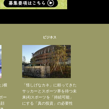
ビジネス
た｣横
「怪しげなカネ」に頼ってきた
サッカーとスポーツ界を待つ未
Jポー
来(4)スポーツを「持続可能」
笑顔
にする「真の投資」の必要性