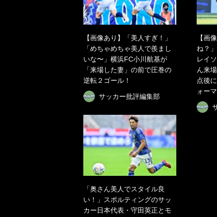
【画像あり】「美人すぎ！」
【画像
「めちゃめちゃ美人で羨まし
ね？」
いな〜」横浜FC小川航基が
レイソ
「来場した妻」の前で圧巻の
ん来場
逆転２ゴール！
点後に
ォーマ
サッカー批評編集部
「奥さん美人でスタイル良
い！」スポルティングのサッ
カー日本代表・守田英正とモ