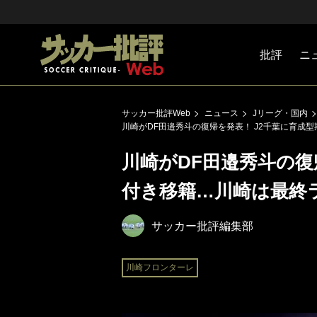
批評
ニ
Jリーグ
戦術
注目選手
海外サッ
監督
マネー
チームマ
日本代表
サッカー批評Web
ニュース
Jリーグ・国内
川崎がDF田邉秀斗の復帰を発表！ J2千葉に育成
川崎がDF田邉秀斗の復
付き移籍…川崎は最終
サッカー批評編集部
川崎フロンターレ