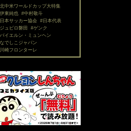
#北中米ワールドカップ大特集
#伊東純也
#中村敬斗
#日本サッカー協会
#日本代表
#ジュビロ磐田
#ゲンク
#バイエルン・ミュンヘン
#なでしこジャパン
#川崎フロンターレ