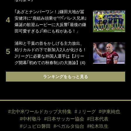
｢あざとナンバーワン！｣鎌田大地が冨
安健洋に“肩組み頭乗せ”!?｢パレス兄弟｣
爆誕の歓迎ムービーに大反響｢最後の鎌
田可愛すぎる｣｢粋にも程がある！」
浦和と千葉の首をかしげる主力放出、
柏リカルドの下で新加入2人が化ける！
Jリーグに必要な外国人選手は【Jリー
グ開幕｢初めての秋春制｣の大激論】(4)
ランキングをもっと見る
#北中米ワールドカップ大特集
#Ｊリーグ
#伊東純也
#中村敬斗
#日本サッカー協会
#日本代表
#ジュビロ磐田
#ベガルタ仙台
#松木玖生