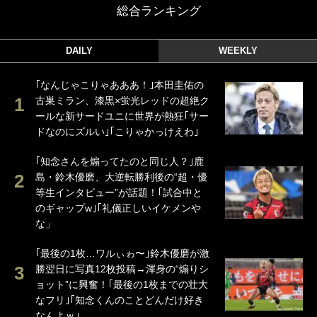
総合ランキング
DAILY
WEEKLY
｢なんじゃこりゃあああ！｣本田圭佑の
古巣ミラン、漆黒×蛍光レッドの超絶ク
ールな新サードユニに世界が熱狂｢サー
ドなのにズルい｣｢こりゃかっけえわ｣
｢知念さんを煽ってたのと同じ人？｣鹿
島・鈴木優磨、大逆転勝利後の“超・優
等生インタビュー”が話題！｢試合中と
のギャップw｣｢礼儀正しいイケメンや
な」
｢最後の1枚…ワルぃゎ〜｣鈴木優磨が激
勝翌日に写真12枚投稿→渾身の“煽りシ
ョット”に興奮！｢最後の1枚までの壮大
なフリ｣｢知念くんのことどんだけ好き
なんよｗ｣