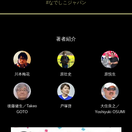
#なでしこジャパン
著者紹介
川本梅花
原壮史
原悦生
後藤健生／Takeo
戸塚啓
大住良之／
GOTO
Yoshiyuki OSUMI