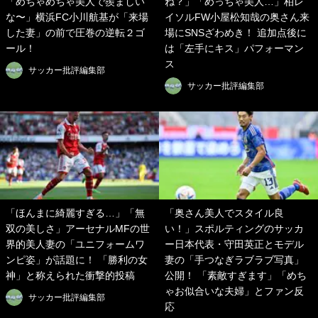
「めちゃめちゃ美人で羨ましい
ね？」「めっちゃ美人…」柏レ
な〜」横浜FC小川航基が「来場
イソルFW小屋松知哉の奥さん来
した妻」の前で圧巻の逆転２ゴ
場にSNSざわめき！ 追加点後に
ール！
は「左手にキス」パフォーマン
ス
サッカー批評編集部
サッカー批評編集部
「ほんまに綺麗すぎる…」「無
「奥さん美人でスタイル良
双の美しさ」アーセナルMFの世
い！」スポルティングのサッカ
界的美人妻の「ユニフォームワ
ー日本代表・守田英正とモデル
ンピ姿」が話題に！ 「勝利の女
妻の「手つなぎラブラブ写真」
神」と称えられた衝撃的投稿
公開！ 「素敵すぎます」「めち
ゃお似合いな夫婦」とファン反
サッカー批評編集部
応