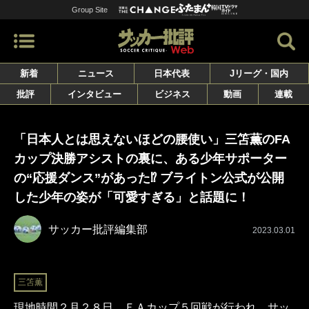
Group Site
新着
ニュース
日本代表
Jリーグ・国内
批評
インタビュー
ビジネス
動画
連載
「日本人とは思えないほどの腰使い」三笘薫のFA
カップ決勝アシストの裏に、ある少年サポーター
の“応援ダンス”があった⁉ ブライトン公式が公開
した少年の姿が「可愛すぎる」と話題に！
サッカー批評編集部
2023.03.01
三笘薫
現地時間２月２８日、ＦＡカップ５回戦が行われ、サッ