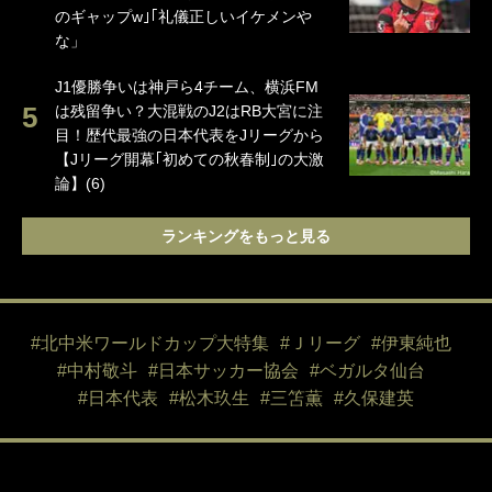
のギャップw｣｢礼儀正しいイケメンや
な」
J1優勝争いは神戸ら4チーム、横浜FM
は残留争い？大混戦のJ2はRB大宮に注
目！歴代最強の日本代表をJリーグから
【Jリーグ開幕｢初めての秋春制｣の大激
論】(6)
ランキングをもっと見る
#北中米ワールドカップ大特集
#Ｊリーグ
#伊東純也
#中村敬斗
#日本サッカー協会
#ベガルタ仙台
#日本代表
#松木玖生
#三笘薫
#久保建英