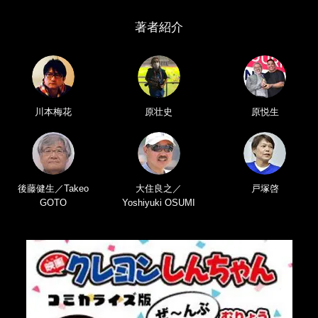
著者紹介
川本梅花
原壮史
原悦生
後藤健生／Takeo
大住良之／
戸塚啓
GOTO
Yoshiyuki OSUMI