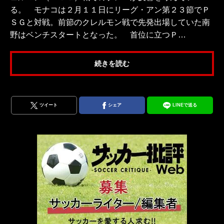
る。 モナコは２月１１日にリーグ・アン第２３節でＰ
ＳＧと対戦。前節のクレルモン戦で先発出場していた南
野はベンチスタートとなった。 首位に立つＰ…
続きを読む
ツイート
シェア
LINEで送る