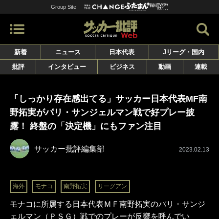
Group Site
新着
ニュース
日本代表
Jリーグ・国内
批評
インタビュー
ビジネス
動画
連載
「しっかり存在感出てる」サッカー日本代表MF南
野拓実がパリ・サンジェルマン戦で好プレー披
露！ 終盤の「決定機」にもファン注目
サッカー批評編集部
2023.02.13
海外
モナコ
南野拓実
リーグアン
モナコに所属する日本代表ＭＦ南野拓実のパリ・サンジ
ェルマン（ＰＳＧ）戦でのプレーが反響を呼んでい