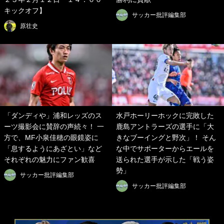
キックオフ】
サッカー批評編集部
原壮史
「ダンディや」浦和レッズのス
水戸ホーリーホックに完敗した
ーツ撮影会に賛辞の声続々！ 一
鹿島アントラーズの選手に「大
方で、MF小泉佳穂の眼鏡姿に
きなブーイングと野次」！ そん
「息するようにあざとい」など
な中でサポーターからエールを
それぞれの魅力にファン歓喜
送られた選手が示した「戦う姿
勢」
サッカー批評編集部
サッカー批評編集部