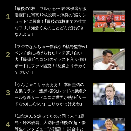
｢最後の1枚…ワルぃゎ〜｣鈴木優磨が激
勝翌日に写真12枚投稿→渾身の“煽りシ
ョット”に興奮！｢最後の1枚までの壮大
なフリ｣｢知念くんのことどんだけ好き
なんよｗ｣
｢マジでなんちゅー作戦なの槙野監督w｣
ベンチ前に掲げられた｢マテ茶｣｢白い
犬｣｢爆弾｣｢合コン｣のイラスト入り作戦
ボードにファン困惑！｢想像よりデカく
て吹いた｣
｢なんじゃこりゃあああ！｣本田圭佑の
古巣ミラン、漆黒×蛍光レッドの超絶ク
ールな新サードユニに世界が熱狂｢サー
ドなのにズルい｣｢こりゃかっけえわ｣
｢知念さんを煽ってたのと同じ人？｣鹿
島・鈴木優磨、大逆転勝利後の“超・優
等生インタビュー”が話題！｢試合中と