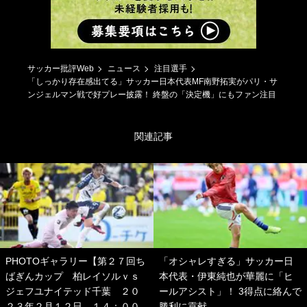
サッカー批評Web
ニュース
注目選手
「しっかり存在感出てる」サッカー日本代表MF南野拓実がパリ・サ
ンジェルマン戦で好プレー披露！ 終盤の「決定機」にもファン注目
関連記事
PHOTOギャラリー【第２７回ち
「オシャレすぎる」サッカー日
ばぎんカップ 柏レイソルｖｓ
本代表・伊東純也が華麗に「ヒ
ジェフユナイテッド千葉 ２０
ールアシスト」！ 3得点に絡んで
２３年２月１２日 １４：００
勝利に貢献