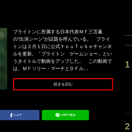
ブライトンに所属する日本代表ＭＦ三笘薫
の“出演シーン”が話題を呼んでいる。 ブライ
トンは２月１日に公式ＹｏｕＴｕｂｅチャンネ
ルを更新。「ブライトン ゲームショー」とい
うタイトルで動画をアップした。 この動画で
は、ＭＦソリー・マーチとＤＦル…
続きを読む
シェア
LINEで送る