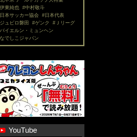
#伊東純也
#中村敬斗
#日本サッカー協会
#日本代表
#ジュビロ磐田
#ゲンク
#Ｊリーグ
#バイエルン・ミュンヘン
#なでしこジャパン
YouTube