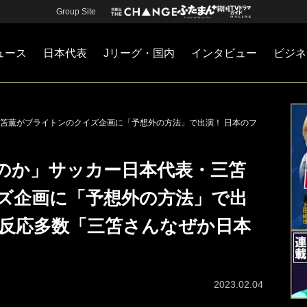
Group Site
ュース
日本代表
Jリーグ・国内
インタビュー
ビジネ
・国内
カー
ネジメント
Jリーグ・国内
戦術
注目選手
海外サッカー
監督
マネー
チームマネジメント
日本代表
笘薫がブライトンのクイズ企画に「予想外の方法」で出演！ 日本のフ
のか」サッカー日本代表・三笘
ズ企画に「予想外の方法」で出
ら反応多数「三笘さんなぜか日本
2023.02.04