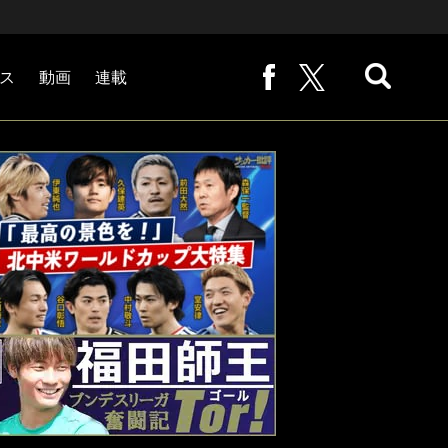
ス
動画
連載
熊崎敬の「路地から始まる処世術」
下田恒幸の「10倍面白くなるサッカー中継の見方」
サッカー批評PHOTOギャラリー「ピッチの焦点」
後藤健生の「蹴球放浪記」
原悦生PHOTOギャラリー「サッカー遠近」
「だれかに言いたくなる記録」
福田師王「ブンデスリーガ奮闘記 Tor!」
大住良之の「この世界のコーナーエリアから」