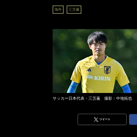
海外
三笘薫
サッカー日本代表・三笘薫 撮影：中地拓也
ツイート