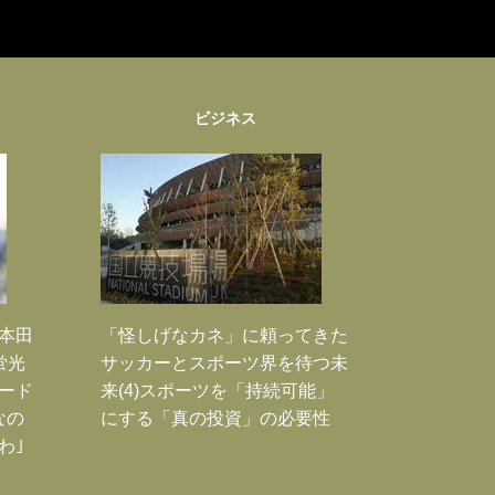
ビジネス
｣本田
「怪しげなカネ」に頼ってきた
蛍光
サッカーとスポーツ界を待つ未
ード
来(4)スポーツを「持続可能」
なの
にする「真の投資」の必要性
わ｣