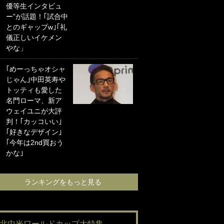
優等生インタビュ
海の夕日”新アウェ
ー”が話題！｢試合中
イユニに大反響｢か
とのギャップw｣｢礼
っこよすぎ｣｢革新
儀正しいイケメン
的｣｢ソソられる！｣
やな」
｢お土産最高すぎ
｢めーっちゃオシャ
笑｣｢どうやって入
じゃん｣中田英寿や
手？｣ブライトン帰
トッティも愛した
還の三笘薫、同僚
名門ローマ、新ア
に“ポケカ”をプレゼ
ウェイユニが大評
ント！｢薫の笑顔見
判！｢カッコいい｣
れてよかった｣｢大
｢好きなデザイン｣
喜びのリュテル可
｢今年は2nd買おう
愛すぎ｣
かな｣
ランキングをも
ランキングをもっと見る
#北中米ワールドカップ大特集