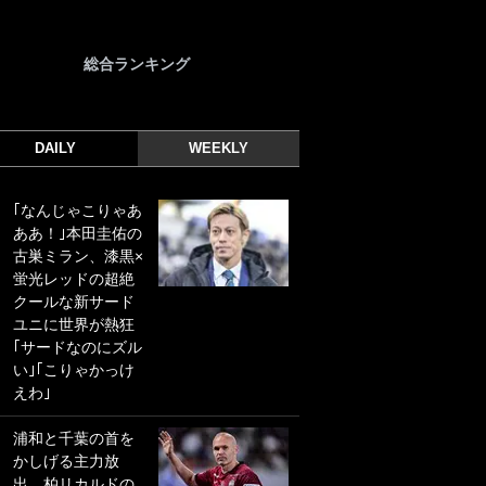
総合ランキング
DAILY
WEEKLY
｢なんじゃこりゃあ
｢光の速さじゃん｣
ああ！｣本田圭佑の
｢えっぐいミドル｣
古巣ミラン、漆黒×
ドイツ名門移籍の
蛍光レッドの超絶
日本代表23歳ボラ
クールな新サード
ンチ、移籍後初ゴ
ユニに世界が熱狂
ールに驚愕！｢見た
｢サードなのにズル
事ないシュートや｣
い｣｢こりゃかっけ
｢聡がどんどん遠く
えわ｣
なっていく」
浦和と千葉の首を
｢誰が止めれんねん
かしげる主力放
w｣フェイエ上田綺
出、柏リカルドの
世の“神コース”弾丸