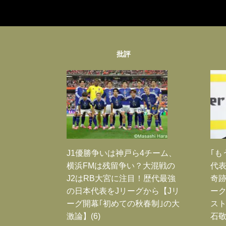
批評
J1優勝争いは神戸ら4チーム、
｢も
横浜FMは残留争い？大混戦の
代表
J2はRB大宮に注目！歴代最強
奇
の日本代表をJリーグから【Jリ
ー
ーグ開幕｢初めての秋春制｣の大
スト
激論】(6)
石敬