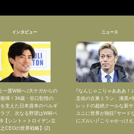
インタビュー
ニュース
う一度W杯へ｣大ケガからの
｢なんじゃこりゃあああ！
復帰！34歳・谷口彰悟の
圭佑の古巣ミラン、漆黒×
跡を支えた日本資本のベルギ
レッドの超絶クールな新サ
クラブ、次なる野望はW杯ベ
ユニに世界が熱狂｢サード
8【シント＝トロイデン立
にズルい｣｢こりゃかっけえ
之CEOの世界戦略】(2)