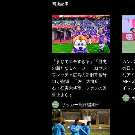
関連記事
「まじでエモすぎる」「歴史
ガンバ
の新たな１ページ」 J1サン
の日」
フレッチェ広島の新旧背番号
なアイ
11が邂逅 「左：大御所
MFへ
右：征夷大将軍」ファンの興
イドル
奮止まらず
サッカー批評編集部