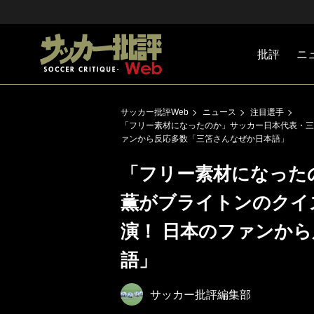
批評
ニ
Jリーグ
戦術
注目選手
海外サッ
監督
マネー
チームマ
日本代表
サッカー批評Web
ニュース
注目選手
「フリー素材になったのか」サッカー日本代表・三
ァンから反応多数「三笘さんなぜか日本語」
「フリー素材になった
薫がブライトンのクイ
演！ 日本のファンか
語」
サッカー批評編集部