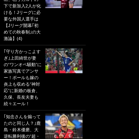
下で新加入2人が化
PKにイタリア代表
ける！Jリーグに必
GKも成す術なし！
要な外国人選手は
｢ノーチャンスすぎ
【Jリーグ開幕｢初
るわ｣｢綺世のPKの
めての秋春制｣の大
上手さは世界屈指
激論】(4)
かも｣
｢守り方かっこよす
｢また敬斗が魚に
ぎ｣上田綺世が妻
笑｣菅原由勢がW杯
の“ワンオペ騒動”に
戦士の夏休み秘蔵
家族写真でアンサ
ショット公開！ 川
ー！ボールも嫁の
口春奈と結婚のモ
炎上も収める“神対
テ男も登場で｢写真
応”に新婚の板倉、
全部楽しそう｣｢タ
久保、長友夫妻も
ケの水中かわいす
続々エール！
ぎる」
｢知念さんを煽って
｢セカンドで決まり
たのと同じ人？｣鹿
だな｣19歳の日本代
島・鈴木優磨、大
表MFが加入したス
逆転勝利後の“超・
ペイン名門、“地中