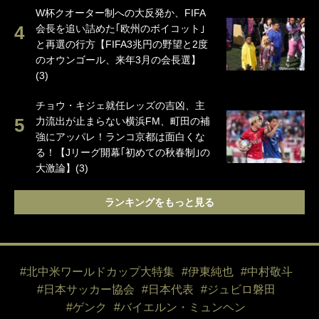
W杯クオーター制への大反発か、FIFA
会長を追い詰めた｢欧州のボイコット｣
と再選の行方【FIFA3兆円の野望と2度
のオウンゴール、来年3月の会長選】
(3)
チョウ・キジェ就任レッズの吉凶、主
力流出が止まらない横浜FM、町田の補
強にアッパレ！ランコ京都は面白くな
る！【Jリーグ開幕｢初めての秋春制｣の
大激論】(3)
ランキングをもっと見る
#北中米ワールドカップ大特集
#伊東純也
#中村敬斗
#日本サッカー協会
#日本代表
#ジュビロ磐田
#ゲンク
#バイエルン・ミュンヘン