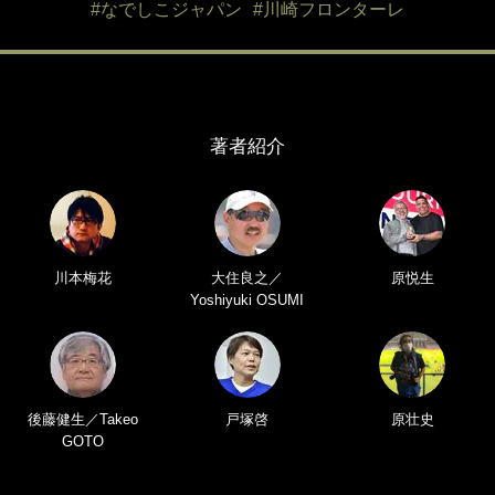
#なでしこジャパン
#川崎フロンターレ
著者紹介
川本梅花
大住良之／
原悦生
Yoshiyuki OSUMI
後藤健生／Takeo
戸塚啓
原壮史
GOTO