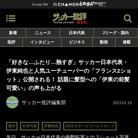
Group Site
新着
ニュース
日本代表
Jリーグ・国内
批評
インタビュー
ビジネス
動画
連載
「好きな…ふたり…熱すぎ」サッカー日本代表・
伊東純也と人気ユーチューバーの「フランス2ショ
ット」公開される！ 話題に髪型への「伊東の前髪
可愛い」の声も上がる
サッカー批評編集部
2023.01.19
海外
日本代表
伊東純也
2022カタールワールドカップ
先日、サッカー日本代表の南野拓実との２ショット写真