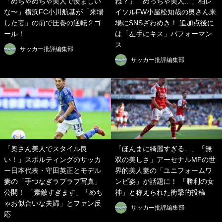
「めちゃめちゃ美人で羨ましい
ね？」「めっちゃ美人…」柏レ
な〜」横浜FC小川航基が「来場
イソルFW小屋松知哉の奥さん来
した妻」の前で圧巻の逆転２ゴ
場にSNSざわめき！ 追加点後に
ール！
は「左手にキス」パフォーマン
ス
サッカー批評編集部
サッカー批評編集部
「奥さん美人でスタイル良
「ほんまに綺麗すぎる…」「無
い！」スポルティングのサッカ
双の美しさ」アーセナルMFの世
ー日本代表・守田英正とモデル
界的美人妻の「ユニフォームワ
妻の「手つなぎラブラブ写真」
ンピ姿」が話題に！ 「勝利の女
公開！ 「素敵すぎます」「めち
神」と称えられた衝撃的投稿
ゃお似合いな夫婦」とファン反
サッカー批評編集部
応