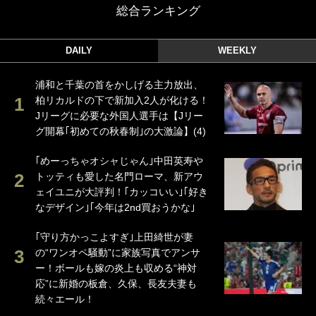
総合ランキング
DAILY
WEEKLY
浦和と千葉の首をかしげる主力放出、
柏リカルドの下で新加入2人が化ける！
Jリーグに必要な外国人選手は【Jリー
グ開幕｢初めての秋春制｣の大激論】(4)
｢めーっちゃオシャじゃん｣中田英寿や
トッティも愛した名門ローマ、新アウ
ェイユニが大評判！｢カッコいい｣｢好き
なデザイン｣｢今年は2nd買おうかな｣
｢守り方かっこよすぎ｣上田綺世が妻
の“ワンオペ騒動”に家族写真でアンサ
ー！ボールも嫁の炎上も収める“神対
応”に新婚の板倉、久保、長友夫妻も
続々エール！