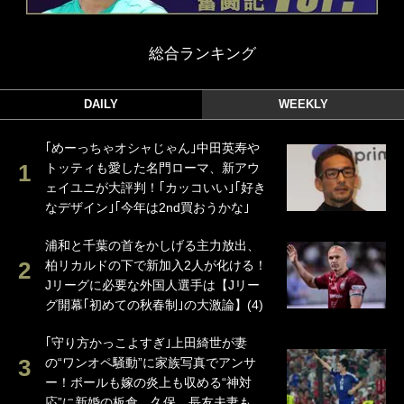
総合ランキング
DAILY
WEEKLY
｢めーっちゃオシャじゃん｣中田英寿や
トッティも愛した名門ローマ、新アウ
ェイユニが大評判！｢カッコいい｣｢好き
なデザイン｣｢今年は2nd買おうかな｣
浦和と千葉の首をかしげる主力放出、
柏リカルドの下で新加入2人が化ける！
Jリーグに必要な外国人選手は【Jリー
グ開幕｢初めての秋春制｣の大激論】(4)
｢守り方かっこよすぎ｣上田綺世が妻
の“ワンオペ騒動”に家族写真でアンサ
ー！ボールも嫁の炎上も収める“神対
応”に新婚の板倉、久保、長友夫妻も