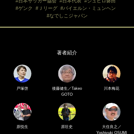
#日本サッカー協会
#日本代表
#ジュビロ磐田
#ゲンク
#Ｊリーグ
#バイエルン・ミュンヘン
#なでしこジャパン
著者紹介
戸塚啓
後藤健生／Takeo
川本梅花
GOTO
原悦生
原壮史
大住良之／
Yoshiyuki OSUMI