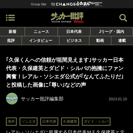
Group Site
新着
ニュース
日本代表
Jリーグ・国内
批評
インタビュー
ビジネス
動画
連載
｢久保くんへの信頼が垣間見えます｣サッカー日本
代表・久保建英とダビド・シルバの抱擁にファン
興奮！レアル・ソシエダ公式が｢なんてふたりだ｣
と投稿した画像に｢尊い｣などの声
サッカー批評編集部
2023.01.10
海外
ソシエダ
日本代表
久保建英
ダビド・シルバ
レアル・ソシエダに所属する日本代表ＭＦ久保建英と元