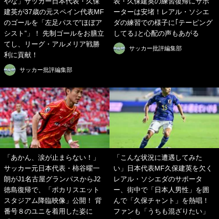
やな」サッカー日本代表・久保
表・久保建英の練習復帰にサポ
建英が37歳の元スペイン代表MF
ーターは安堵！レアル・ソシエ
のゴールを「左足パスで”ほぼア
ダの練習での様子に｢テーピング
シスト”」！ 先制ゴールをお膳立
してる｣と心配の声もあがる
てし、リーグ・アルメリア戦勝
サッカー批評編集部
利に貢献！
サッカー批評編集部
「あかん、涙が止まらない！」
「こんな状況に遭遇してみた
サッカー元日本代表・柿谷曜一
い」日本代表MF久保建英を欠く
朗がJ1名古屋グランパスからJ2
レアル・ソシエダのサポータ
徳島復帰で、「ポカリスエット
ー、街中で「日本人男性」を囲
スタジアム降臨映像」公開！ 背
んで「久保チャント」を熱唱！
番号８のユニを着用した姿に
ファンも「うちも混ざりたい」