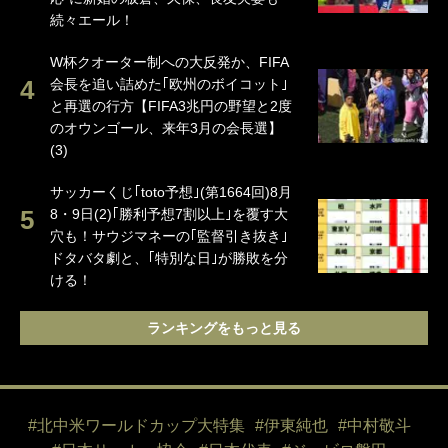
続々エール！
W杯クオーター制への大反発か、FIFA
会長を追い詰めた｢欧州のボイコット｣
と再選の行方【FIFA3兆円の野望と2度
のオウンゴール、来年3月の会長選】
(3)
サッカーくじ｢toto予想｣(第1664回)8月
8・9日(2)｢勝利予想7割以上｣を覆す大
穴も！サウジマネーの｢監督引き抜き｣
ドタバタ劇と、｢特別な日｣が勝敗を分
ける！
ランキングをもっと見る
#北中米ワールドカップ大特集
#伊東純也
#中村敬斗