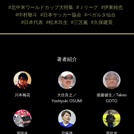
#北中米ワールドカップ大特集
#Ｊリーグ
#伊東純也
#中村敬斗
#日本サッカー協会
#ベガルタ仙台
#日本代表
#松木玖生
#三笘薫
#久保建英
著者紹介
川本梅花
大住良之／
後藤健生／Takeo
Yoshiyuki OSUMI
GOTO
原悦生
戸塚啓
原壮史