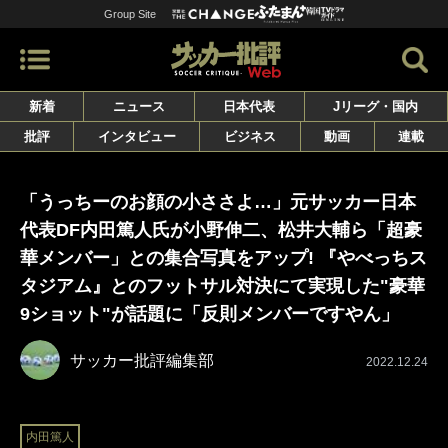
Group Site
新着
ニュース
日本代表
Jリーグ・国内
批評
インタビュー
ビジネス
動画
連載
「うっちーのお顔の小ささよ…」元サッカー日本
代表DF内田篤人氏が小野伸二、松井大輔ら「超豪
華メンバー」との集合写真をアップ! 『やべっちス
タジアム』とのフットサル対決にて実現した"豪華
9ショット"が話題に「反則メンバーですやん」
サッカー批評編集部
2022.12.24
内田篤人