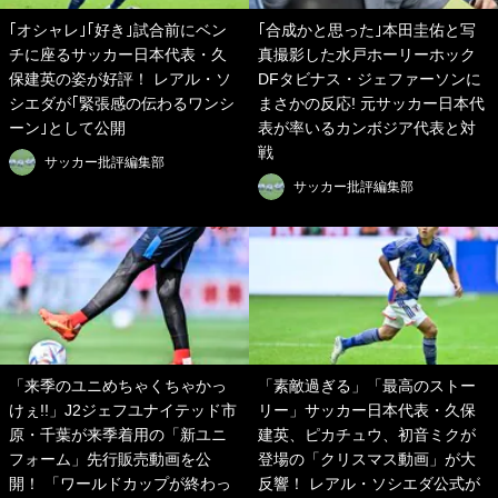
｢オシャレ｣｢好き｣試合前にベン
｢合成かと思った｣本田圭佑と写
チに座るサッカー日本代表・久
真撮影した水戸ホーリーホック
保建英の姿が好評！ レアル・ソ
DFタビナス・ジェファーソンに
シエダが｢緊張感の伝わるワンシ
まさかの反応! 元サッカー日本代
ーン｣として公開
表が率いるカンボジア代表と対
戦
サッカー批評編集部
サッカー批評編集部
「来季のユニめちゃくちゃかっ
「素敵過ぎる」「最高のストー
けぇ!!」J2ジェフユナイテッド市
リー」サッカー日本代表・久保
原・千葉が来季着用の「新ユニ
建英、ピカチュウ、初音ミクが
フォーム」先行販売動画を公
登場の「クリスマス動画」が大
開！ 「ワールドカップが終わっ
反響！ レアル・ソシエダ公式が