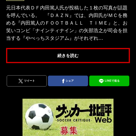
元日本代表ＤＦ内田篤人氏が投稿した１枚の写真が話題
を呼んでいる。 『ＤＡＺＮ』では、内田氏がＭＣを務
める『内田篤人のＦＯＯＴＢＡＬＬ ＴＩＭＥ』と、お
笑いコンビ「ナインティナイン」の矢部浩之が司会を担
当する『やべっちスタジアム』がそれぞれ…
続きを読む
ツイート
シェア
LINEで送る