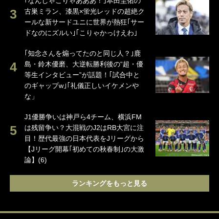
｢なんじゃこりゃあああ！｣本田圭佑の
古巣ミラン、漆黒×蛍光レッドの超絶ク
ールな新サードユニに世界が熱狂｢サー
ドなのにズルい｣｢こりゃかっけえわ｣
｢知念さんを煽ってたのと同じ人？｣鹿
島・鈴木優磨、大逆転勝利後の“超・優
等生インタビュー”が話題！｢試合中と
のギャップw｣｢礼儀正しいイケメンや
な」
J1優勝争いは神戸ら4チーム、横浜FM
は残留争い？大混戦のJ2はRB大宮に注
目！歴代最強の日本代表をJリーグから
【Jリーグ開幕｢初めての秋春制｣の大激
論】(6)
ランキングをもっと見る