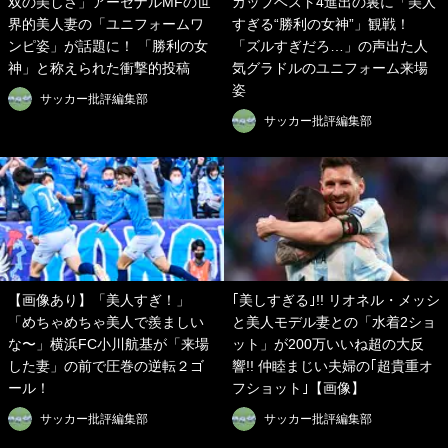
双の美しさ」アーセナルMFの世
カップベスト4進出の裏に「美人
界的美人妻の「ユニフォームワ
すぎる“勝利の女神”」観戦！
ンピ姿」が話題に！ 「勝利の女
「ズルすぎだろ…」の声出た人
神」と称えられた衝撃的投稿
気グラドルのユニフォーム来場
姿
サッカー批評編集部
サッカー批評編集部
【画像あり】「美人すぎ！」
｢美しすぎる｣!! リオネル・メッシ
「めちゃめちゃ美人で羨ましい
と美人モデル妻との「水着2ショ
な〜」横浜FC小川航基が「来場
ット」が200万いいね超の大反
した妻」の前で圧巻の逆転２ゴ
響!! 仲睦まじい夫婦の｢超貴重オ
ール！
フショット｣【画像】
サッカー批評編集部
サッカー批評編集部