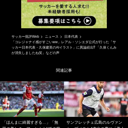
サッカー批評Web
ニュース
日本代表
「コレジャナイ感がすごいww」レアル・ソシエダ公式が行った「サ
ッカー日本代表・久保建英のAIイラスト」に異論続出⁉ 「久保くんみ
が消失しましたね笑」などの声
関連記事
「ほんまに綺麗すぎる…」「無
サンフレッチェ広島のルヴァン