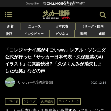
Group Site
新着
ニュース
日本代表
Jリーグ・国内
批評
インタビュー
ビジネス
動画
連載
「コレジャナイ感がすごいww」レアル・ソシエダ
公式が行った「サッカー日本代表・久保建英のAI
イラスト」に異論続出⁉ 「久保くんみが消失しま
したね笑」などの声
サッカー批評編集部
2022.12.14
日本代表
ソシエダ
久保建英
スペインリーグ
サッカー日本代表・久保建英が所属するレアル・ソシエ