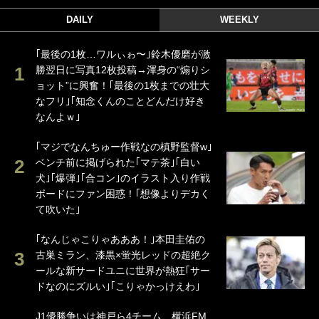
DAILY
WEEKLY
｢最後の1枚…ワルぃゎ〜｣鈴木優磨が激
勝翌日に写真12枚投稿→渾身の“煽りシ
ョット”に興奮！｢最後の1枚までの壮大
なフリ｣｢知念くんのことどんだけ好き
なんよｗ｣
｢マジでなんちゅー作戦なの槙野監督w｣
ベンチ前に掲げられた｢マテ茶｣｢白い
犬｣｢爆弾｣｢合コン｣のイラスト入り作戦
ボードにファン困惑！｢想像よりデカく
て吹いた｣
｢なんじゃこりゃあああ！｣本田圭佑の
古巣ミラン、漆黒×蛍光レッドの超絶ク
ールな新サードユニに世界が熱狂｢サー
ドなのにズルい｣｢こりゃかっけえわ｣
J1優勝争いは神戸ら4チーム、横浜FM