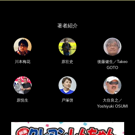
著者紹介
川本梅花
原壮史
後藤健生／Takeo
GOTO
原悦生
戸塚啓
大住良之／
Yoshiyuki OSUMI