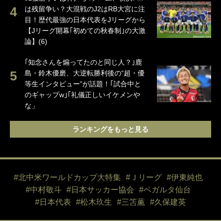
は残留争い？大混戦のJ2はRB大宮に注
目！歴代最強の日本代表をJリーグから
【Jリーグ開幕｢初めての秋春制｣の大激
論】(6)
｢知念さんを煽ってたのと同じ人？｣鹿
島・鈴木優磨、大逆転勝利後の“超・優
等生インタビュー”が話題！｢試合中と
のギャップw｣｢礼儀正しいイケメンや
な」
ランキングをもっと見る
#北中米ワールドカップ大特集
#Ｊリーグ
#伊東純也
#中村敬斗
#日本サッカー協会
#ベガルタ仙台
#日本代表
#松木玖生
#三笘薫
#久保建英