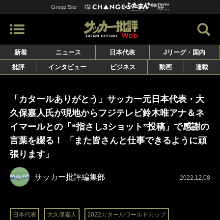
Group Site
新着
ニュース
日本代表
Jリーグ・国内
批評
インタビュー
ビジネス
動画
連載
「カタールありがとう」サッカー元日本代表・大
久保嘉人氏が現地からフジテレビ鈴木唯アナ＆ネ
イマールとの「“指さし3ショット”投稿」で感謝の
言葉を綴る！ 「また皆さんと仕事できるように頑
張ります」
サッカー批評編集部
2022.12.08
日本代表
大久保嘉人
2022カタールワールドカップ