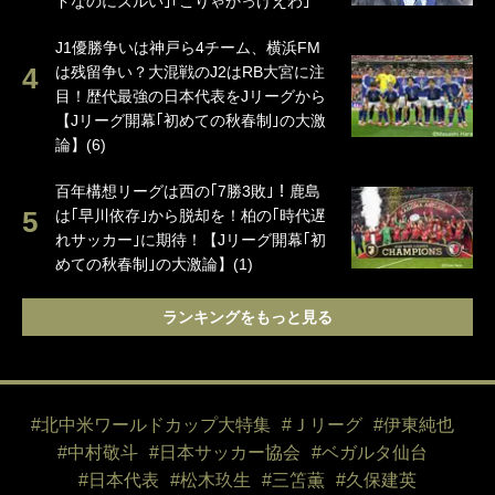
ドなのにズルい｣｢こりゃかっけえわ｣
J1優勝争いは神戸ら4チーム、横浜FM
は残留争い？大混戦のJ2はRB大宮に注
目！歴代最強の日本代表をJリーグから
【Jリーグ開幕｢初めての秋春制｣の大激
論】(6)
百年構想リーグは西の｢7勝3敗｣！鹿島
は｢早川依存｣から脱却を！柏の｢時代遅
れサッカー｣に期待！【Jリーグ開幕｢初
めての秋春制｣の大激論】(1)
ランキングをもっと見る
#北中米ワールドカップ大特集
#Ｊリーグ
#伊東純也
#中村敬斗
#日本サッカー協会
#ベガルタ仙台
#日本代表
#松木玖生
#三笘薫
#久保建英