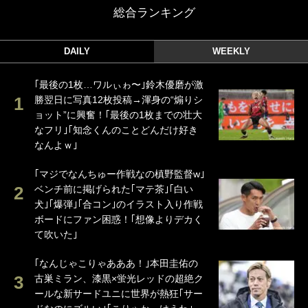
総合ランキング
DAILY
WEEKLY
｢最後の1枚…ワルぃゎ〜｣鈴木優磨が激
勝翌日に写真12枚投稿→渾身の“煽りシ
ョット”に興奮！｢最後の1枚までの壮大
なフリ｣｢知念くんのことどんだけ好き
なんよｗ｣
｢マジでなんちゅー作戦なの槙野監督w｣
ベンチ前に掲げられた｢マテ茶｣｢白い
犬｣｢爆弾｣｢合コン｣のイラスト入り作戦
ボードにファン困惑！｢想像よりデカく
て吹いた｣
｢なんじゃこりゃあああ！｣本田圭佑の
古巣ミラン、漆黒×蛍光レッドの超絶ク
ールな新サードユニに世界が熱狂｢サー