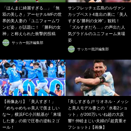
「ほんまに綺麗すぎる…」「無
サンフレッチェ広島のルヴァン
双の美しさ」アーセナルMFの世
カップベスト4進出の裏に「美人
界的美人妻の「ユニフォームワ
すぎる“勝利の女神”」観戦！
ンピ姿」が話題に！ 「勝利の女
「ズルすぎだろ…」の声出た人
神」と称えられた衝撃的投稿
気グラドルのユニフォーム来場
姿
サッカー批評編集部
サッカー批評編集部
【画像あり】「美人すぎ！」
｢美しすぎる｣!! リオネル・メッシ
「めちゃめちゃ美人で羨ましい
と美人モデル妻との「水着2ショ
な〜」横浜FC小川航基が「来場
ット」が200万いいね超の大反
した妻」の前で圧巻の逆転２ゴ
響!! 仲睦まじい夫婦の｢超貴重オ
ール！
フショット｣【画像】