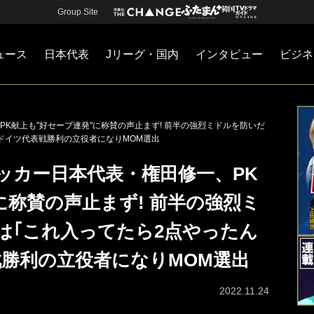
Group Site
ュース
日本代表
Jリーグ・国内
インタビュー
ビジネ
・国内
カー
ネジメント
Jリーグ・国内
戦術
注目選手
海外サッカー
監督
マネー
チームマネジメント
日本代表
PK献上も"好セーブ連発"に称賛の声止まず! 前半の強烈ミドルを防いだ
ドイツ代表戦勝利の立役者になりMOM選出
ッカー日本代表・権田修一、PK
に称賛の声止まず! 前半の強烈ミ
は｢これ入ってたら2点やったん
戦勝利の立役者になりMOM選出
2022.11.24