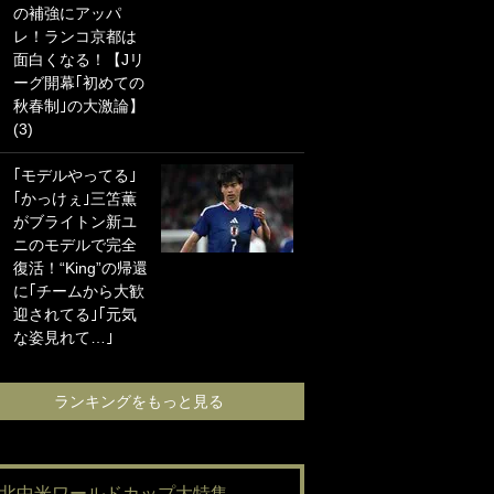
の補強にアッパ
海の夕日”新アウェ
レ！ランコ京都は
イユニに大反響｢か
面白くなる！【Jリ
っこよすぎ｣｢革新
ーグ開幕｢初めての
的｣｢ソソられる！｣
秋春制｣の大激論】
(3)
｢お土産最高すぎ
笑｣｢どうやって入
｢モデルやってる｣
手？｣ブライトン帰
｢かっけぇ｣三笘薫
還の三笘薫、同僚
がブライトン新ユ
に“ポケカ”をプレゼ
ニのモデルで完全
ント！｢薫の笑顔見
復活！“King”の帰還
れてよかった｣｢大
に｢チームから大歓
喜びのリュテル可
迎されてる｣｢元気
愛すぎ｣
な姿見れて…｣
ランキングをも
ランキングをもっと見る
#北中米ワールドカップ大特集