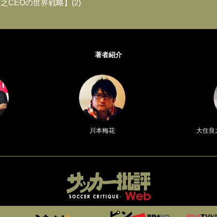
之CEOの世界戦略】(2)
著者紹介
川本梅花
大住良之／