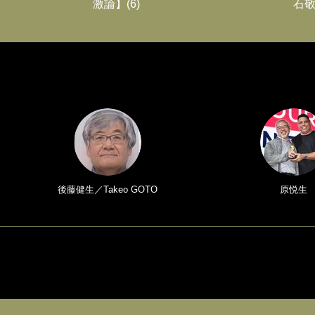
激論】(6)
石敬
後藤健生／Takeo GOTO
原悦生