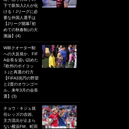
下で新加入2人が化
PKにイタリア代表
ける！Jリーグに必
GKも成す術なし！
要な外国人選手は
｢ノーチャンスすぎ
【Jリーグ開幕｢初
るわ｣｢綺世のPKの
めての秋春制｣の大
上手さは世界屈指
激論】(4)
かも｣
W杯クオーター制
｢また敬斗が魚に
への大反発か、FIF
笑｣菅原由勢がW杯
A会長を追い詰めた
戦士の夏休み秘蔵
｢欧州のボイコッ
ショット公開！ 川
ト｣と再選の行方
口春奈と結婚のモ
【FIFA3兆円の野望
テ男も登場で｢写真
と2度のオウンゴー
全部楽しそう｣｢タ
ル、来年3月の会長
ケの水中かわいす
選】(3)
ぎる」
チョウ・キジェ就
｢セカンドで決まり
任レッズの吉凶、
だな｣19歳の日本代
主力流出が止まら
表MFが加入したス
ない横浜FM、町田
ペイン名門、“地中