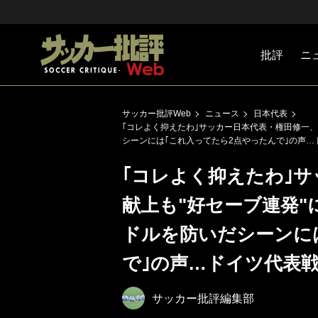
批評
ニ
Jリーグ
戦術
注目選手
海外サッ
監督
マネー
チームマ
日本代表
サッカー批評Web
ニュース
日本代表
｢コレよく抑えたわ｣サッカー日本代表・権田修一、
シーンには｢これ入ってたら2点やったんで｣の声…
｢コレよく抑えたわ｣サ
献上も"好セーブ連発"
ドルを防いだシーンに
で｣の声…ドイツ代表
サッカー批評編集部