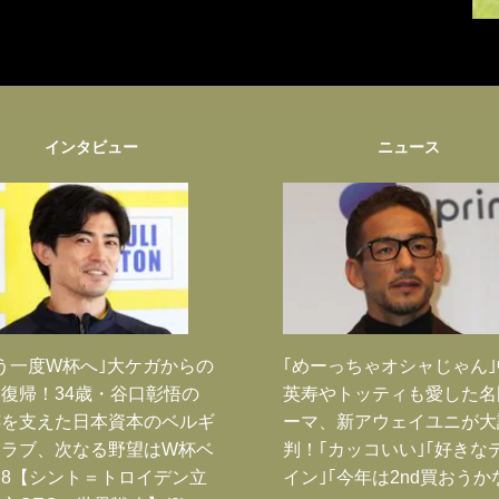
インタビュー
ニュース
う一度W杯へ｣大ケガからの
｢めーっちゃオシャじゃん
復帰！34歳・谷口彰悟の
英寿やトッティも愛した名
跡を支えた日本資本のベルギ
ーマ、新アウェイユニが大
クラブ、次なる野望はW杯ベ
判！｢カッコいい｣｢好きな
8【シント＝トロイデン立
イン｣｢今年は2nd買おうか