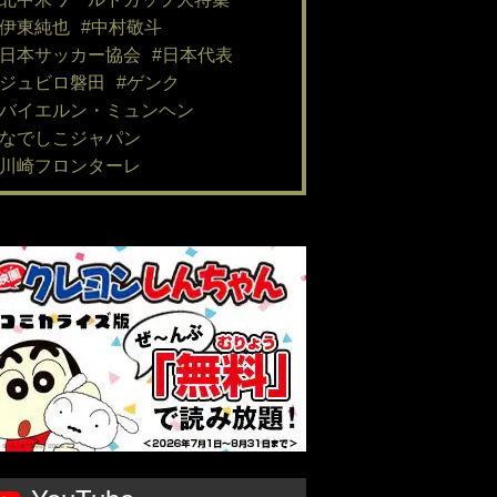
#伊東純也
#中村敬斗
#日本サッカー協会
#日本代表
#ジュビロ磐田
#ゲンク
#バイエルン・ミュンヘン
#なでしこジャパン
#川崎フロンターレ