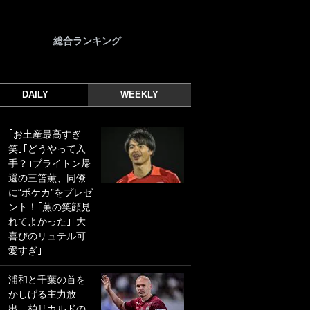
総合ランキング
DAILY
WEEKLY
｢お土産最高すぎ
｢光の速さじゃん｣
笑｣｢どうやって入
｢えっぐいミドル｣
手？｣ブライトン帰
ドイツ名門移籍の
還の三笘薫、同僚
日本代表23歳ボラ
に“ポケカ”をプレゼ
ンチ、移籍後初ゴ
ント！｢薫の笑顔見
ールに驚愕！｢見た
れてよかった｣｢大
事ないシュートや｣
喜びのリュテル可
｢聡がどんどん遠く
愛すぎ｣
なっていく」
浦和と千葉の首を
｢誰が止めれんねん
かしげる主力放
w｣フェイエ上田綺
出、柏リカルドの
世の“神コース”弾丸