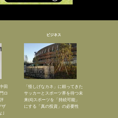
ビジネス
｣中田
「怪しげなカネ」に頼ってきた
門ロ
サッカーとスポーツ界を待つ未
評
来(4)スポーツを「持続可能」
デザ
にする「真の投資」の必要性
な｣