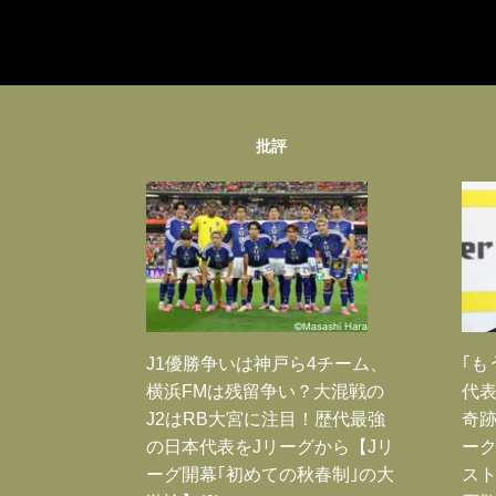
批評
J1優勝争いは神戸ら4チーム、
｢も
横浜FMは残留争い？大混戦の
代表
J2はRB大宮に注目！歴代最強
奇
の日本代表をJリーグから【Jリ
ー
ーグ開幕｢初めての秋春制｣の大
スト