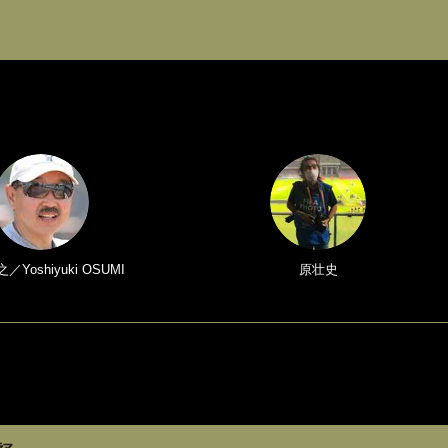
Yoshiyuki OSUMI
原壮史