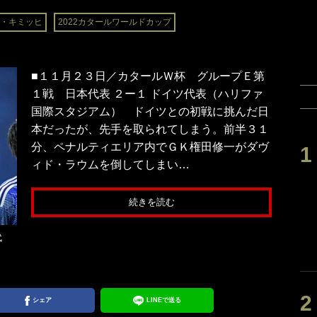
・キミッヒ
2022カタールワールドカップ
■１１月２３日／カタールＷ杯 グループＥ第
１戦 日本代表 ２ー１ ドイツ代表（ハリファ
国際スタジアム） ドイツとの初戦に挑んだ日
本だったが、先手を取られてしまう。前半３１
分、ペナルティエリア内でＧＫ権田修一がダヴ
ィド・ラウムを倒してしまい…
続きを読む
代
シェア
LINEで送る