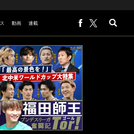
ス
動画
連載
熊崎敬の「路地から始まる処世術」
下田恒幸の「10倍面白くなるサッカー中継の見方」
サッカー批評PHOTOギャラリー「ピッチの焦点」
後藤健生の「蹴球放浪記」
原悦生PHOTOギャラリー「サッカー遠近」
「だれかに言いたくなる記録」
福田師王「ブンデスリーガ奮闘記 Tor!」
大住良之の「この世界のコーナーエリアから」