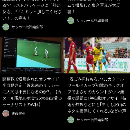
る”イラストパッケージに「熱い
ムで撮影した集合写真が大反
反応」!!「キミッヒ潰してくださ
響！
い！」の声も！
サッカー批評編集部
サッカー批評編集部
開幕戦で適用されたオフサイド
｢既にW杯おもろいな｣カタール
半自動判定「近未来のサッカー
ワールドカップ初戦のキックオ
に人間は不要になるのか?」【カ
フでまさかのカウントダウン無
タール現地ルポ“計25大会出場”ジ
視が話題に! 半自動オフサイド技
ャーナリストのW杯】
術が炸裂などにも｢早くも沢山の
ネタを提供してくれる｣などの声
後藤健生
サッカー批評編集部