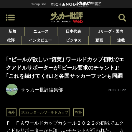
Group Site
新着
ニュース
日本代表
Jリーグ・国内
批評
インタビュー
ビジネス
動画
連載
｢”ビールが欲しい”切実｣ ワールドカップ初戦でエ
クアドルサポーターが｢ビール要求のチャント｣!
｢これを続けてくれ｣と各国サッカーファンも同調
サッカー批評編集部
2022.11.22
海外
2022カタールワールドカップ
Ｗ杯
ＦＩＦＡワールドカップカタール２０２２の初戦でエク
アドルサポーターから珍しいチャントが行われた。 カ