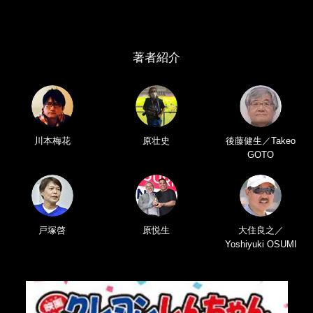
著者紹介
川本梅花
原壮史
後藤健生／Takeo
GOTO
戸塚啓
原悦生
大住良之／
Yoshiyuki OSUMI