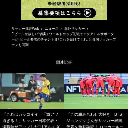
サッカー批評Web
ニュース
海外サッカー
｢”ビールが欲しい”切実｣ ワールドカップ初戦でエクアドルサポータ
ーが｢ビール要求のチャント｣! ｢これを続けてくれ｣と各国サッカーフ
ァンも同調
関連記事
「これはカッコイイ」「激アツ
「この組み合わせ大好き」BTS
過ぎる！」サッカー日本代表・
ジョングクさんがサッカー韓国
遠藤航がアップした“リアルすぎ
代表を激励訪問！ ロッカールー