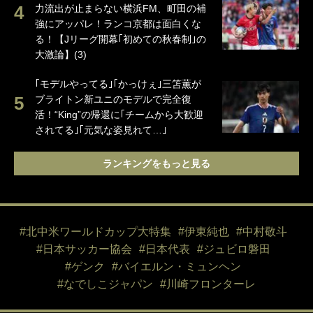
力流出が止まらない横浜FM、町田の補
強にアッパレ！ランコ京都は面白くな
る！【Jリーグ開幕｢初めての秋春制｣の
大激論】(3)
｢モデルやってる｣｢かっけぇ｣三笘薫が
ブライトン新ユニのモデルで完全復
活！“King”の帰還に｢チームから大歓迎
されてる｣｢元気な姿見れて…｣
ランキングをもっと見る
#北中米ワールドカップ大特集
#伊東純也
#中村敬斗
#日本サッカー協会
#日本代表
#ジュビロ磐田
#ゲンク
#バイエルン・ミュンヘン
#なでしこジャパン
#川崎フロンターレ