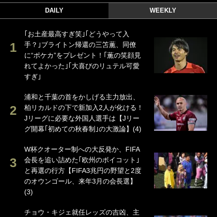
DAILY
WEEKLY
｢お土産最高すぎ笑｣｢どうやって入
手？｣ブライトン帰還の三笘薫、同僚
に“ポケカ”をプレゼント！｢薫の笑顔見
れてよかった｣｢大喜びのリュテル可愛
すぎ｣
浦和と千葉の首をかしげる主力放出、
柏リカルドの下で新加入2人が化ける！
Jリーグに必要な外国人選手は【Jリー
グ開幕｢初めての秋春制｣の大激論】(4)
W杯クオーター制への大反発か、FIFA
会長を追い詰めた｢欧州のボイコット｣
と再選の行方【FIFA3兆円の野望と2度
のオウンゴール、来年3月の会長選】
(3)
チョウ・キジェ就任レッズの吉凶、主