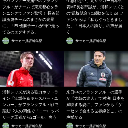
ャパンツアー実施中のフランク
生忘れない」元サッカー日本代
フルトがチームで東京都心をラ
表MF長谷部誠が、浦和レッズと
ンニングでファン驚愕！ 長谷部
の"凱旋試合"に感動を伝える! フ
誠所属チームのまさかの光景
ァンからは「私もぐっときまし
に、「EL優勝チームが街中走っ
た」「日本人の誇り」の声が届
てるのエグすぎる」
く
サッカー批評編集部
サッカー批評編集部
浦和レッズが誇る強力ホットラ
来日中のフランクフルトの選手
イン「江坂任＆キャスパー・ユ
が『太鼓の達人』で対決! 日本を
ンカー」がフランクフルト戦で
満喫する姿に、ファンから「ゲ
躍動! 2人の関係で「ヨーロッパ
ーセンで会える世界線どこ」の
リーグ王者から2ゴール」奪う
声挙がる
サッカー批評編集部
サッカー批評編集部