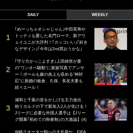
DAILY
WEEKLY
｢めーっちゃオシャじゃん｣中田英寿や
トッティも愛した名門ローマ、新アウ
ェイユニが大評判！｢カッコいい｣｢好き
なデザイン｣｢今年は2nd買おうかな｣
｢守り方かっこよすぎ｣上田綺世が妻
の“ワンオペ騒動”に家族写真でアンサ
ー！ボールも嫁の炎上も収める“神対
応”に新婚の板倉、久保、長友夫妻も
続々エール！
浦和と千葉の首をかしげる主力放出、
柏リカルドの下で新加入2人が化ける！
Jリーグに必要な外国人選手は【Jリー
グ開幕｢初めての秋春制｣の大激論】(4)
W杯クオーター制への大反発か、FIFA