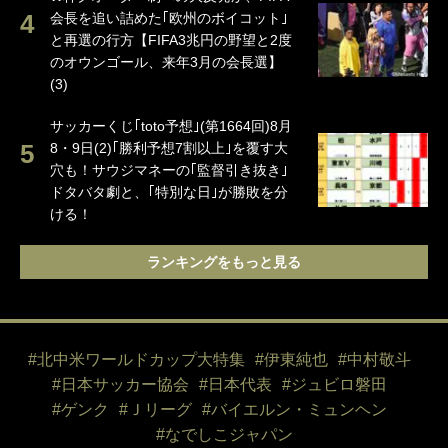
会長を追い詰めた｢欧州のボイコット｣
と再選の行方【FIFA3兆円の野望と2度
のオウンゴール、来年3月の会長選】
(3)
サッカーくじ｢toto予想｣(第1664回)8月
8・9日(2)｢勝利予想7割以上｣を覆す大
穴も！サウジマネーの｢監督引き抜き｣
ドタバタ劇と、｢特別な日｣が勝敗を分
ける！
ランキングをもっと見る
#北中米ワールドカップ大特集
#伊東純也
#中村敬斗
#日本サッカー協会
#日本代表
#ジュビロ磐田
#ゲンク
#Ｊリーグ
#バイエルン・ミュンヘン
#なでしこジャパン