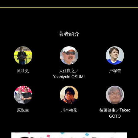
著者紹介
原壮史
大住良之／
戸塚啓
Yoshiyuki OSUMI
原悦生
川本梅花
後藤健生／Takeo
GOTO