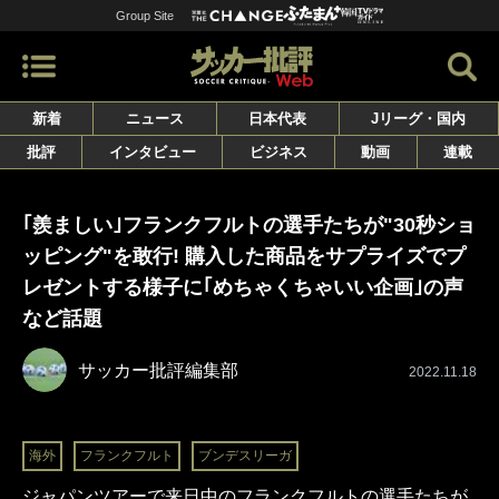
Group Site
新着
ニュース
日本代表
Jリーグ・国内
批評
インタビュー
ビジネス
動画
連載
｢羨ましい｣フランクフルトの選手たちが"30秒ショ
ッピング"を敢行! 購入した商品をサプライズでプ
レゼントする様子に｢めちゃくちゃいい企画｣の声
など話題
サッカー批評編集部
2022.11.18
海外
フランクフルト
ブンデスリーガ
ジャパンツアーで来日中のフランクフルトの選手たちが