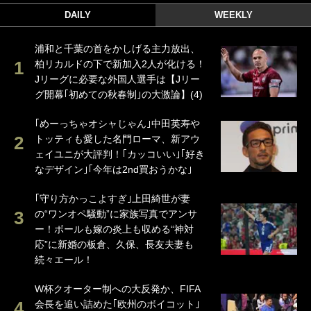
DAILY
WEEKLY
浦和と千葉の首をかしげる主力放出、
柏リカルドの下で新加入2人が化ける！
Jリーグに必要な外国人選手は【Jリー
グ開幕｢初めての秋春制｣の大激論】(4)
｢めーっちゃオシャじゃん｣中田英寿や
トッティも愛した名門ローマ、新アウ
ェイユニが大評判！｢カッコいい｣｢好き
なデザイン｣｢今年は2nd買おうかな｣
｢守り方かっこよすぎ｣上田綺世が妻
の“ワンオペ騒動”に家族写真でアンサ
ー！ボールも嫁の炎上も収める“神対
応”に新婚の板倉、久保、長友夫妻も
続々エール！
W杯クオーター制への大反発か、FIFA
会長を追い詰めた｢欧州のボイコット｣