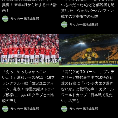
興奮！ 来年4月から始まる壮大計
いものだった｣などと解説者も絶
画！
賛!した、ウォルバーハンプトン
戦での大車輪での活躍
サッカー批評編集部
サッカー批評編集部
「えっ、めっちゃかっこい
「高2(？)が10ゴール…」ブンデ
い…！」浦和レッズが11・16フ
スリーガ歴代最年少で10得点到
ランクフルト戦「限定ユニフォ
達の17歳に「パンチ力エグ過ぎ
ーム」発表！ 赤黒の縦ストライ
ないか」と驚愕の声！ カタール
プ模様に、あのJ1クラブとの比
ワールドカップ「日本戦で見た
較の声も
い」の声も
サッカー批評編集部
サッカー批評編集部