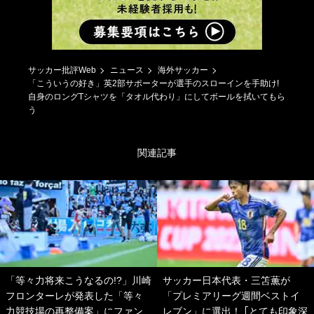
サッカー批評Web
ニュース
海外サッカー
「こういうの好き」英2部サポーターが選手のスローインを手助け!
自身のロングTシャツを「タオル代わり」にしてボールを拭いてもら
う
関連記事
「等々力将来こうなるの!?」川崎
サッカー日本代表・三笘薫が
フロンターレが発表した「等々
「プレミアリーグ週間ベストイ
力競技場の再整備案」にファン
レブン」に選出！ ｢とても印象深