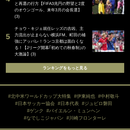
と再選の行方【FIFA3兆円の野望と2度
のオウンゴール、来年3月の会長選】
(3)
チョウ・キジェ就任レッズの吉凶、主
力流出が止まらない横浜FM、町田の補
強にアッパレ！ランコ京都は面白くな
る！【Jリーグ開幕｢初めての秋春制｣の
大激論】(3)
ランキングをもっと見る
#北中米ワールドカップ大特集
#伊東純也
#中村敬斗
#日本サッカー協会
#日本代表
#ジュビロ磐田
#ゲンク
#バイエルン・ミュンヘン
#なでしこジャパン
#川崎フロンターレ