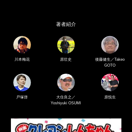
著者紹介
川本梅花
原壮史
後藤健生／Takeo
GOTO
戸塚啓
大住良之／
原悦生
Yoshiyuki OSUMI