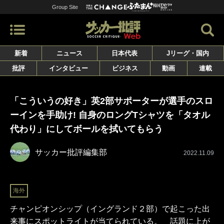
Group Site
新着
ニュース
日本代表
Jリーグ・国内
批評
インタビュー
ビジネス
動画
連載
「こういうの好き」英2部サポーターが選手のスロ
ーインを手助け! 自身のロングTシャツを「タオル
代わり」にしてボールを拭いてもらう
サッカー批評編集部
2022.11.09
海外
チャンピオンシップ（イングランド２部）で起こった出
来事にスポットライトが当てられている。 話題に上が