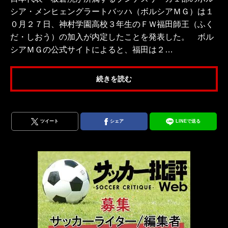
シア・メンヒェングラートバッハ（ボルシアＭＧ）は１
０月２７日、神村学園高校３年生のＦＷ福田師王（ふく
だ・しおう）の加入が内定したことを発表した。 ボル
シアＭＧの公式サイトによると、福田は２…
続きを読む
ツイート
シェア
LINEで送る