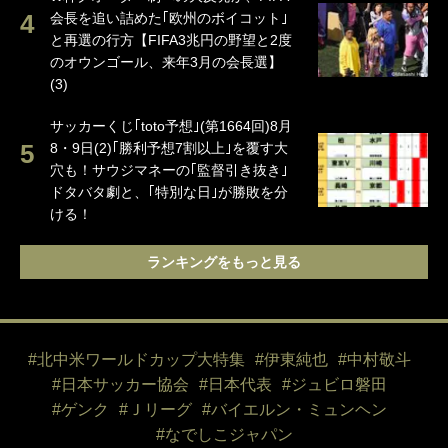
会長を追い詰めた｢欧州のボイコット｣
と再選の行方【FIFA3兆円の野望と2度
のオウンゴール、来年3月の会長選】
(3)
サッカーくじ｢toto予想｣(第1664回)8月
8・9日(2)｢勝利予想7割以上｣を覆す大
穴も！サウジマネーの｢監督引き抜き｣
ドタバタ劇と、｢特別な日｣が勝敗を分
ける！
ランキングをもっと見る
#北中米ワールドカップ大特集
#伊東純也
#中村敬斗
#日本サッカー協会
#日本代表
#ジュビロ磐田
#ゲンク
#Ｊリーグ
#バイエルン・ミュンヘン
#なでしこジャパン