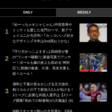
DAILY
WEEKLY
｢めーっちゃオシャじゃん｣中田英寿や
トッティも愛した名門ローマ、新アウ
ェイユニが大評判！｢カッコいい｣｢好き
なデザイン｣｢今年は2nd買おうかな｣
｢守り方かっこよすぎ｣上田綺世が妻
の“ワンオペ騒動”に家族写真でアンサ
ー！ボールも嫁の炎上も収める“神対
応”に新婚の板倉、久保、長友夫妻も
続々エール！
浦和と千葉の首をかしげる主力放出、
柏リカルドの下で新加入2人が化ける！
Jリーグに必要な外国人選手は【Jリー
グ開幕｢初めての秋春制｣の大激論】(4)
W杯クオーター制への大反発か、FIFA