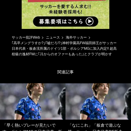
サッカー批評Web
ニュース
海外サッカー
｢高卒メングラすか?｣｢嘘だろ!?｣神村学園高FW福田師王がサッカー
日本代表・板倉滉所属のドイツ1部・ボルシアMGに加入内定!! 超高
校級の逸材FWに｢J1からのオファーもあった｣とクラブが明かす
関連記事
「早く熱いプレーが見たいで
「なにこれ」「板倉で遊ぶな