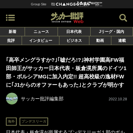
Group Site
新着
ニュース
日本代表
Jリーグ・国内
批評
インタビュー
ビジネス
動画
連載
｢高卒メングラすか?｣｢嘘だろ!?｣神村学園高FW福
田師王がサッカー日本代表・板倉滉所属のドイツ1
部・ボルシアMGに加入内定!! 超高校級の逸材FW
に｢J1からのオファーもあった｣とクラブが明かす
サッカー批評編集部
2022.10.28
海外
ブンデスリーガ
日本代表・板倉滉が所属するブンデスリーガ１部のボル