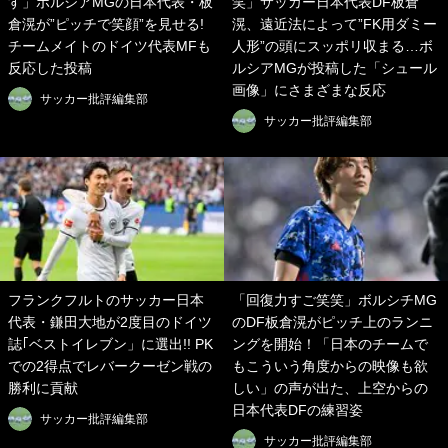
す」ボルシアMGの日本代表・板
笑」サッカー日本代表DF板倉
倉滉が”ピッチで笑顔”を見せる!
滉、遠近法によって”FK用ダミー
チームメイトのドイツ代表MFも
人形”の頭にスッポリ収まる…ボ
反応した投稿
ルシアMGが投稿した「シュール
画像」にさまざまな反応
サッカー批評編集部
サッカー批評編集部
フランクフルトのサッカー日本
「回復力すご笑笑」ボルシチMG
代表・鎌田大地が2度目のドイツ
のDF板倉滉がピッチ上のランニ
誌｢ベストイレブン」に選出!! PK
ングを開始！「日本のチームで
での2得点でレバークーゼン戦の
もこういう角度からの映像も欲
勝利に貢献
しい」の声が出た、上空からの
日本代表DFの練習姿
サッカー批評編集部
サッカー批評編集部