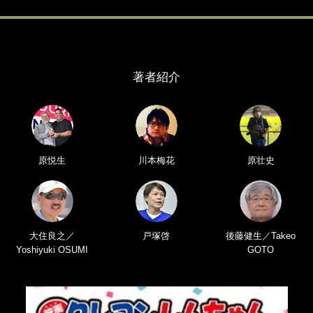
著者紹介
原悦生
川本梅花
原壮史
大住良之／
戸塚啓
後藤健生／Takeo
Yoshiyuki OSUMI
GOTO