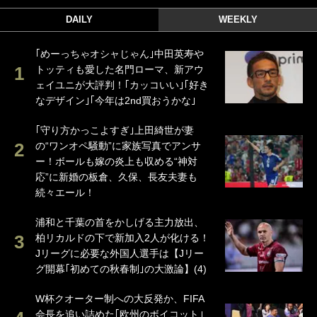
DAILY
WEEKLY
｢めーっちゃオシャじゃん｣中田英寿や
トッティも愛した名門ローマ、新アウ
ェイユニが大評判！｢カッコいい｣｢好き
なデザイン｣｢今年は2nd買おうかな｣
｢守り方かっこよすぎ｣上田綺世が妻
の“ワンオペ騒動”に家族写真でアンサ
ー！ボールも嫁の炎上も収める“神対
応”に新婚の板倉、久保、長友夫妻も
続々エール！
浦和と千葉の首をかしげる主力放出、
柏リカルドの下で新加入2人が化ける！
Jリーグに必要な外国人選手は【Jリー
グ開幕｢初めての秋春制｣の大激論】(4)
W杯クオーター制への大反発か、FIFA
会長を追い詰めた｢欧州のボイコット｣