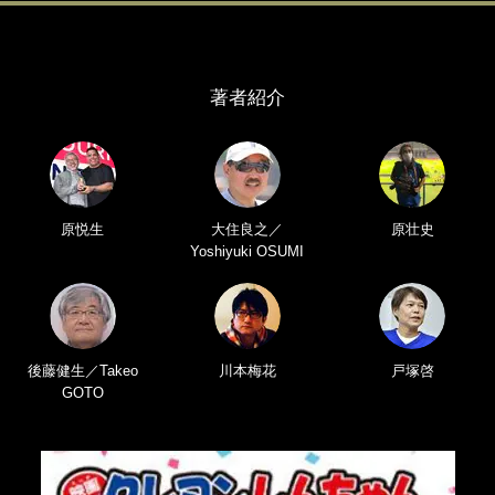
著者紹介
原悦生
大住良之／
原壮史
Yoshiyuki OSUMI
後藤健生／Takeo
川本梅花
戸塚啓
GOTO