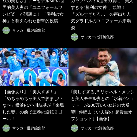
双の美しさ」アーセナルMFの世
カップベスト4進出の裏に「美人
界的美人妻の「ユニフォームワ
すぎる“勝利の女神”」観戦！
ンピ姿」が話題に！ 「勝利の女
「ズルすぎだろ…」の声出た人
神」と称えられた衝撃的投稿
気グラドルのユニフォーム来場
姿
サッカー批評編集部
サッカー批評編集部
【画像あり】「美人すぎ！」
｢美しすぎる｣!! リオネル・メッシ
「めちゃめちゃ美人で羨ましい
と美人モデル妻との「水着2ショ
な〜」横浜FC小川航基が「来場
ット」が200万いいね超の大反
した妻」の前で圧巻の逆転２ゴ
響!! 仲睦まじい夫婦の｢超貴重オ
ール！
フショット｣【画像】
サッカー批評編集部
サッカー批評編集部