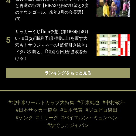
と再選の行方【FIFA3兆円の野望と2度
のオウンゴール、来年3月の会長選】
(3)
サッカーくじ｢toto予想｣(第1664回)8月
8・9日(2)｢勝利予想7割以上｣を覆す大
穴も！サウジマネーの｢監督引き抜き｣
ドタバタ劇と、｢特別な日｣が勝敗を分
ける！
ランキングをもっと見る
#北中米ワールドカップ大特集
#伊東純也
#中村敬斗
#日本サッカー協会
#日本代表
#ジュビロ磐田
#ゲンク
#Ｊリーグ
#バイエルン・ミュンヘン
#なでしこジャパン