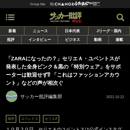
Group Site
新着
ニュース
日本代表
Jリーグ・国内
批評
インタビュー
ビジネス
動画
連載
「ZARAになったの？」セリエＡ・ユベントスが
発表した全身ピンク＆黒の「特別ウェア」をサポ
ーターは歓迎せず⁉ 「これはファッションアカウ
ント」などの声が相次ぐ
サッカー批評編集部
2022.10.22
海外
ユベントス
セリエA
１０月２０日、セリエＡのユベントスは公式インスタグ