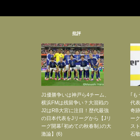
批評
J1優勝争いは神戸ら4チーム、
｢も
横浜FMは残留争い？大混戦の
代表
J2はRB大宮に注目！歴代最強
奇
の日本代表をJリーグから【Jリ
ー
ーグ開幕｢初めての秋春制｣の大
スト
激論】(6)
石敬