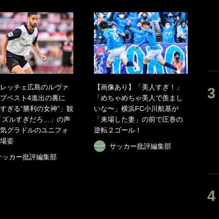
レッチェ広島のルヴァ
【画像あり】「美人すぎ！」
プベスト4進出の裏に
「めちゃめちゃ美人で羨まし
すぎる“勝利の女神”」観
いな〜」横浜FC小川航基が
「ズルすぎだろ…」の声
「来場した妻」の前で圧巻の
気グラドルのユニフォ
逆転２ゴール！
場姿
サッカー批評編集部
サッカー批評編集部