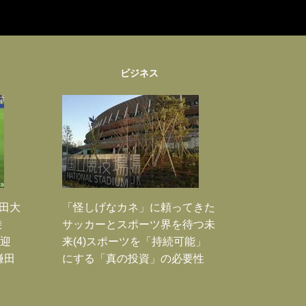
ビジネス
鎌田大
「怪しげなカネ」に頼ってきた
乗
サッカーとスポーツ界を待つ未
歓迎
来(4)スポーツを「持続可能」
鎌田
にする「真の投資」の必要性