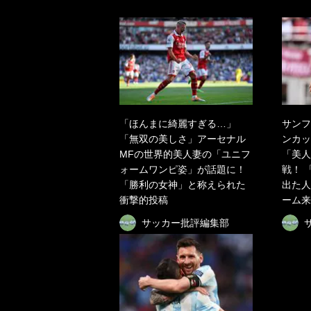
「ほんまに綺麗すぎる…」
サンフ
「無双の美しさ」アーセナル
ンカッ
MFの世界的美人妻の「ユニフ
「美人
ォームワンピ姿」が話題に！
戦！ 
「勝利の女神」と称えられた
出た人
衝撃的投稿
ーム来
サッカー批評編集部