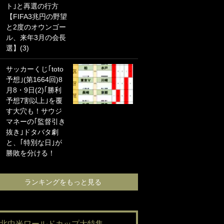
ト｣と再選の行方
海の夕日”新アウェ
【FIFA3兆円の野望
イユニに大反響｢か
と2度のオウンゴー
っこよすぎ｣｢革新
ル、来年3月の会長
的｣｢ソソられる！｣
選】(3)
｢お土産最高すぎ
サッカーくじ｢toto
笑｣｢どうやって入
予想｣(第1664回)8
手？｣ブライトン帰
月8・9日(2)｢勝利
還の三笘薫、同僚
予想7割以上｣を覆
に“ポケカ”をプレゼ
す大穴も！サウジ
ント！｢薫の笑顔見
マネーの｢監督引き
れてよかった｣｢大
抜き｣ドタバタ劇
喜びのリュテル可
と、｢特別な日｣が
愛すぎ｣
勝敗を分ける！
ランキングをも
ランキングをもっと見る
#北中米ワールドカップ大特集