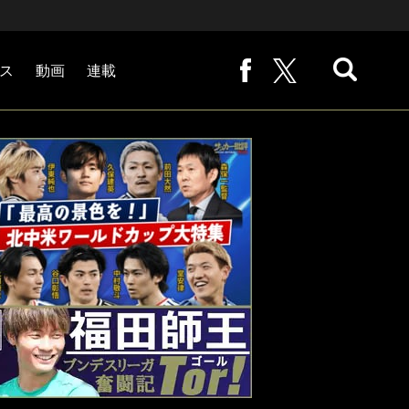
ス
動画
連載
熊崎敬の「路地から始まる処世術」
下田恒幸の「10倍面白くなるサッカー中継の見方」
サッカー批評PHOTOギャラリー「ピッチの焦点」
後藤健生の「蹴球放浪記」
原悦生PHOTOギャラリー「サッカー遠近」
「だれかに言いたくなる記録」
福田師王「ブンデスリーガ奮闘記 Tor!」
大住良之の「この世界のコーナーエリアから」