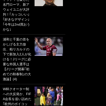
名門ローマ、新ア
PKにイタリア代表
ウェイユニが大評
GKも成す術なし！
判！｢カッコいい｣
｢ノーチャンスすぎ
｢好きなデザイン｣
るわ｣｢綺世のPKの
｢今年は2nd買おう
上手さは世界屈指
かな｣
かも｣
浦和と千葉の首を
｢また敬斗が魚に
かしげる主力放
笑｣菅原由勢がW杯
出、柏リカルドの
戦士の夏休み秘蔵
下で新加入2人が化
ショット公開！ 川
ける！Jリーグに必
口春奈と結婚のモ
要な外国人選手は
テ男も登場で｢写真
【Jリーグ開幕｢初
全部楽しそう｣｢タ
めての秋春制｣の大
ケの水中かわいす
激論】(4)
ぎる」
W杯クオーター制
｢セカンドで決まり
への大反発か、FIF
だな｣19歳の日本代
A会長を追い詰めた
表MFが加入したス
｢欧州のボイコッ
ペイン名門、“地中