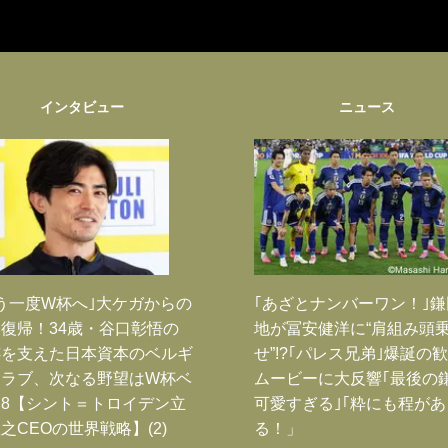
インタビュー
ニュース
う一度W杯へ｣大ケガからの
｢あざとナンバーワン！｣
復帰！34歳・谷口彰悟の
地が冨安健洋に“肩組み頭
跡を支えた日本資本のベルギ
せ”!?｢パレス兄弟｣爆誕の
クラブ、次なる野望はW杯ベ
ムービーに大反響｢最後の
8【シント＝トロイデン立
可愛すぎる｣｢粋にも程があ
之CEOの世界戦略】(2)
る！」