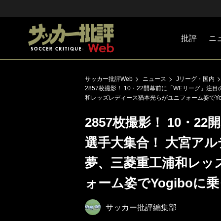
批評
ニ
Jリーグ
戦術
注目選手
海外サッ
監督
マネー
チームマ
日本代表
サッカー批評Web
ニュース
Jリーグ・国内
2857枚撮影！ 10・22開幕前に「WEリーグ」注
和レッズレディース猶本光らがユニフォーム姿でYo
2857枚撮影！ 10・2
選手大集合！ 大宮アル
夢、三菱重工浦和レッ
ォーム姿でYogibo
サッカー批評編集部