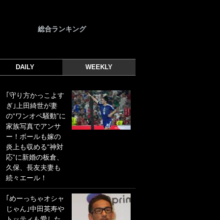
総合ランキング
DAILY
WEEKLY
｢守り方かっこよす
｢光の速さじゃん｣
ぎ｣上田綺世が妻
｢えっぐいミドル｣
の“ワンオペ騒動”に
ドイツ名門移籍の
家族写真でアンサ
日本代表23歳ボラ
ー！ボールも嫁の
ンチ、移籍後初ゴ
炎上も収める“神対
ールに驚愕！｢見た
応”に新婚の板倉、
事ないシュートや｣
久保、長友夫妻も
｢聡がどんどん遠く
続々エール！
なっていく」
｢めーっちゃオシャ
｢誰が止めれんねん
じゃん｣中田英寿や
w｣フェイエ上田綺
トッティも愛した
世の“神コース”弾丸