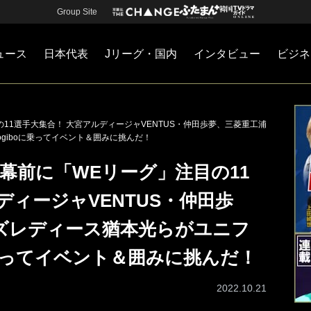
Group Site
ュース
日本代表
Jリーグ・国内
インタビュー
ビジネ
・国内
カー
ネジメント
Jリーグ・国内
戦術
注目選手
海外サッカー
監督
マネー
チームマネジメント
日本代表
目の11選手大集合！ 大宮アルディージャVENTUS・仲田歩夢、三菱重工浦
giboに乗ってイベント＆囲みに挑んだ！
2開幕前に「WEリーグ」注目の11
ディージャVENTUS・仲田歩
ズレディース猶本光らがユニフ
に乗ってイベント＆囲みに挑んだ！
2022.10.21