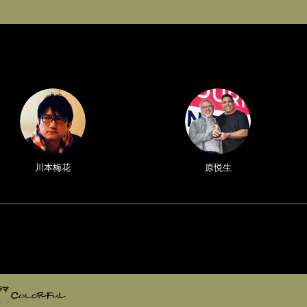
川本梅花
原悦生