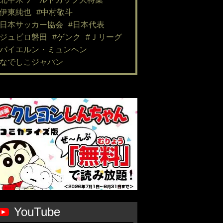
#伊東純也
#中村敬斗
#日本サッカー協会
#日本代表
#ジュビロ磐田
#ゲンク
#Ｊリーグ
#バイエルン・ミュンヘン
#なでしこジャパン
YouTube