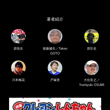
著者紹介
原悦生
後藤健生／Takeo
原壮史
GOTO
川本梅花
戸塚啓
大住良之／
Yoshiyuki OSUMI