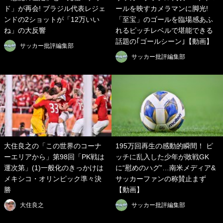
ド」が再会! ブラジル代表レジェ
ールを映すカメラマンに脚光!
ンドの2ショットが「12万いい
「至宝」のゴールを臨場感あふ
ね」の大反響
れるピッチレベルで堪能できる
話題の｢ゴールシーン｣【動画】
サッカー批評編集部
サッカー批評編集部
大住良之の「この世界のコーナ
195万回再生の感動的瞬間！ ピ
ーエリアから」第98回「PK戦は
ッチに乱入した少年が敗戦GK
運次第」(1)一般化のきっかけは
に“慰めのハグ”…南米メディア&
メキシコ・オリンピック準々決
サッカーファンの称賛止まず
勝
【動画】
大住良之
サッカー批評編集部