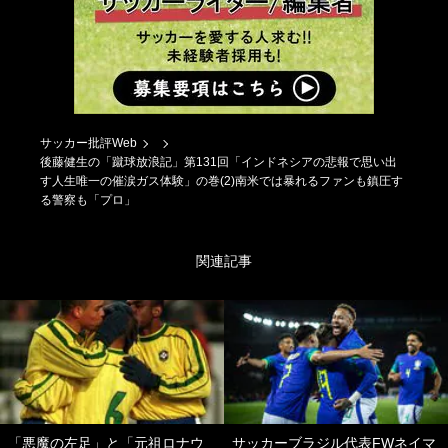
サッカー批評Web
後藤健生の「蹴球放浪記」第131回「インドネシアの悲報で思い出
す人生唯一の催涙ガス体験」の巻(2)南米では暴れるファンも鎮圧す
る警察も「プロ」
関連記事
「悪魔の左足」と「元祖ロナウ
サッカーブラジル代表FWネイマ