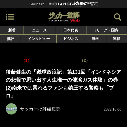
Group Site
新着
ニュース
日本代表
Jリーグ・国内
批評
インタビュー
ビジネス
動画
連載
（1）
（2）
後藤健生の「蹴球放浪記」第131回「インドネシア
の悲報で思い出す人生唯一の催涙ガス体験」の巻
(2)南米では暴れるファンも鎮圧する警察も「プ
ロ」
サッカー批評編集部
2022.10.06