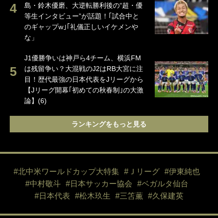
島・鈴木優磨、大逆転勝利後の“超・優
等生インタビュー”が話題！｢試合中と
のギャップw｣｢礼儀正しいイケメンや
な」
J1優勝争いは神戸ら4チーム、横浜FM
は残留争い？大混戦のJ2はRB大宮に注
目！歴代最強の日本代表をJリーグから
【Jリーグ開幕｢初めての秋春制｣の大激
論】(6)
ランキングをもっと見る
#北中米ワールドカップ大特集
#Ｊリーグ
#伊東純也
#中村敬斗
#日本サッカー協会
#ベガルタ仙台
#日本代表
#松木玖生
#三笘薫
#久保建英