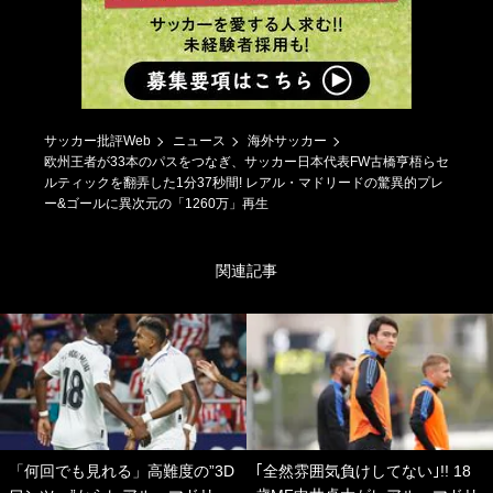
サッカー批評Web
ニュース
海外サッカー
欧州王者が33本のパスをつなぎ、サッカー日本代表FW古橋亨梧らセ
ルティックを翻弄した1分37秒間! レアル・マドリードの驚異的プレ
ー&ゴールに異次元の「1260万」再生
関連記事
「何回でも見れる」高難度の”3D
｢全然雰囲気負けしてない｣!! 18