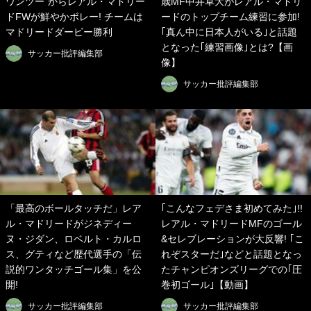
ワンツー”からレアル・マドリー
歳MF中井卓大がレアル・マドリ
ドFWが鮮やかボレー! チームは
ードのトップチーム練習に参加!
マドリードダービー勝利
｢真ん中に日本人がいる｣と話題
となった｢練習画像｣とは?【画
サッカー批評編集部
像】
サッカー批評編集部
「最高のボールタッチだ」レア
｢こんなフェデさま初めてみた｣!!
ル・マドリードがジネディー
レアル・マドリードMFのゴール
ヌ・ジダン、ロベルト・カルロ
&セレブレーションが大反響! ｢こ
ス、グティなど歴代選手の「伝
れぞスターだ｣などと話題となっ
説的ワンタッチゴール集」を公
たチャンピオンズリーグでの｢圧
開!
巻初ゴール｣【動画】
サッカー批評編集部
サッカー批評編集部