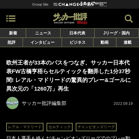
Group Site
新着
ニュース
日本代表
Jリーグ・国内
批評
インタビュー
ビジネス
動画
連載
欧州王者が33本のパスをつなぎ、サッカー日本代
表FW古橋亨梧らセルティックを翻弄した1分37秒
間! レアル・マドリードの驚異的プレー&ゴールに
異次元の「1260万」再生
サッカー批評編集部
2022.09.19
レアル・マドリード
セルティック
チャンピオンズリーグ
日本人選手も絡んだチャンピオンズリーグでのプレー動