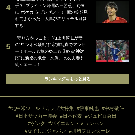
手？｣ブライトン帰還の三笘薫、同僚
に“ポケカ”をプレゼント！｢薫の笑顔見
れてよかった｣｢大喜びのリュテル可愛
すぎ｣
｢守り方かっこよすぎ｣上田綺世が妻
の“ワンオペ騒動”に家族写真でアンサ
ー！ボールも嫁の炎上も収める“神対
応”に新婚の板倉、久保、長友夫妻も
続々エール！
ランキングをもっと見る
#北中米ワールドカップ大特集
#伊東純也
#中村敬斗
#日本サッカー協会
#日本代表
#ジュビロ磐田
#ゲンク
#バイエルン・ミュンヘン
#なでしこジャパン
#川崎フロンターレ