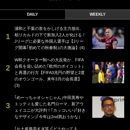
DAILY
WEEKLY
浦和と千葉の首をかしげる主力放出、
柏リカルドの下で新加入2人が化ける！
Jリーグに必要な外国人選手は【Jリー
グ開幕｢初めての秋春制｣の大激論】(4)
W杯クオーター制への大反発か、FIFA
会長を追い詰めた｢欧州のボイコット｣
と再選の行方【FIFA3兆円の野望と2度
のオウンゴール、来年3月の会長選】
(3)
｢めーっちゃオシャじゃん｣中田英寿や
トッティも愛した名門ローマ、新アウ
ェイユニが大評判！｢カッコいい｣｢好き
なデザイン｣｢今年は2nd買おうかな｣
｢お土産最高すぎ笑｣｢どうやって入