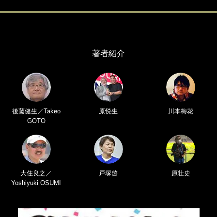
著者紹介
後藤健生／Takeo
原悦生
川本梅花
GOTO
大住良之／
戸塚啓
原壮史
Yoshiyuki OSUMI