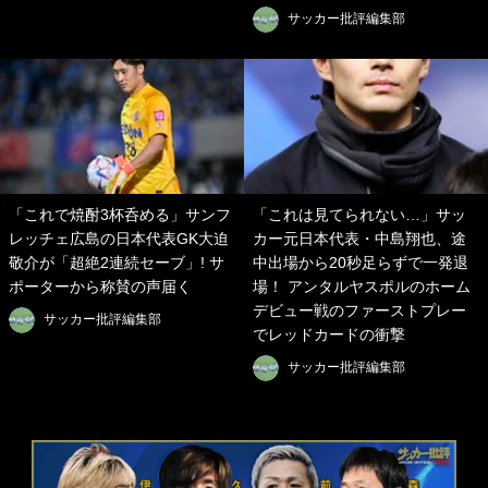
サッカー批評編集部
「これで焼酎3杯呑める」サンフ
「これは見てられない…」サッ
レッチェ広島の日本代表GK大迫
カー元日本代表・中島翔也、途
敬介が「超絶2連続セーブ」! サ
中出場から20秒足らずで一発退
ポーターから称賛の声届く
場！ アンタルヤスポルのホーム
デビュー戦のファーストプレー
サッカー批評編集部
でレッドカードの衝撃
サッカー批評編集部