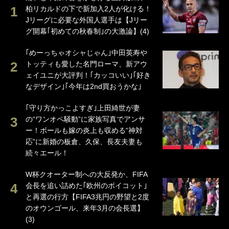
柏リカルドの下で新加入2人が化ける！
Jリーグに必要な外国人選手は【Jリー
グ開幕｢初めての秋春制｣の大激論】(4)
｢めーっちゃオシャじゃん｣中田英寿や
トッティも愛した名門ローマ、新アウ
ェイユニが大評判！｢カッコいい｣｢好き
なデザイン｣｢今年は2nd買おうかな｣
｢守り方かっこよすぎ｣上田綺世が妻
の“ワンオペ騒動”に家族写真でアンサ
ー！ボールも嫁の炎上も収める“神対
応”に新婚の板倉、久保、長友夫妻も
続々エール！
W杯クオーター制への大反発か、FIFA
会長を追い詰めた｢欧州のボイコット｣
と再選の行方【FIFA3兆円の野望と2度
のオウンゴール、来年3月の会長選】
(3)