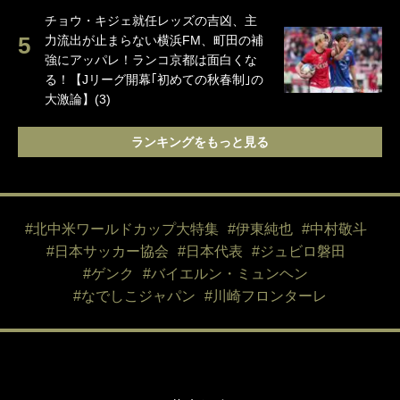
チョウ・キジェ就任レッズの吉凶、主
力流出が止まらない横浜FM、町田の補
強にアッパレ！ランコ京都は面白くな
る！【Jリーグ開幕｢初めての秋春制｣の
大激論】(3)
ランキングをもっと見る
#北中米ワールドカップ大特集
#伊東純也
#中村敬斗
#日本サッカー協会
#日本代表
#ジュビロ磐田
#ゲンク
#バイエルン・ミュンヘン
#なでしこジャパン
#川崎フロンターレ