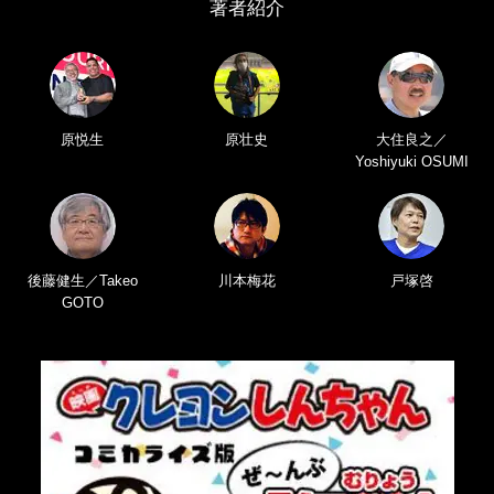
著者紹介
原悦生
原壮史
大住良之／
Yoshiyuki OSUMI
後藤健生／Takeo
川本梅花
戸塚啓
GOTO