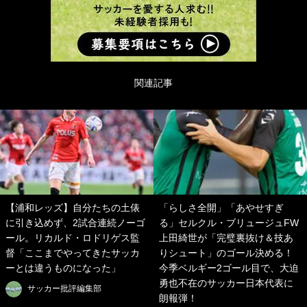
関連記事
【浦和レッズ】自分たちの土俵
「らしさ全開」「あやせすぎ
に引き込めず、2試合連続ノーゴ
る」セルクル・ブリュージュFW
ール。リカルド・ロドリゲス監
上田綺世が「完璧裏抜け＆技あ
督「ここまでやってきたサッカ
りシュート」のゴール決める！
ーとは違うものになった」
今季ベルギー2ゴール目で、大迫
勇也不在のサッカー日本代表に
サッカー批評編集部
朗報弾！