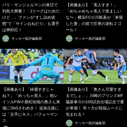
パリ・サンジェルマンの来日で
【画像あり】「美人すぎ！」
列島大興奮！「Jリーグはだめだ
「めちゃめちゃ美人で羨ましい
けど…」ファンが“すし詰め状
な〜」横浜FC小川航基が「来場
態”で「サインおねだり」も選手
した妻」の前で圧巻の逆転２ゴ
は神対応！
ール！
サッカー批評編集部
サッカー批評編集部
【画像あり】「綺麗すぎじゃ
【画像あり】「奥さん可愛すぎ
ね？」「めっちゃ美人…」柏レ
るでしょ…」川崎のプリンスMF
イソルFW小屋松知哉の奥さん来
脇坂泰斗の100試合出場記念で妻
場にSNSざわめき！ 追加点後に
が来場！ 等々力が祝福ムードに
は「左手にキス」パフォーマン
包まれる！
ス
サッカー批評編集部