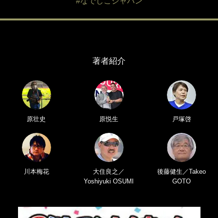
#なでしこジャパン
著者紹介
原壮史
原悦生
戸塚啓
川本梅花
大住良之／
後藤健生／Takeo
Yoshiyuki OSUMI
GOTO