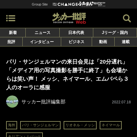
Group Site
新着
ニュース
日本代表
Jリーグ・国内
批評
インタビュー
ビジネス
動画
連載
パリ・サンジェルマンの来日会見は「20分遅れ」
「メディア用の写真撮影を勝手に終了」も会場か
らは笑い声！ メッシ、ネイマール、エムバペら３
人のオーラに感服
サッカー批評編集部
2022.07.18
海外
パリ・サンジェルマン
リオネル・メッシ
ネイマール
キリアン・ムバッペ