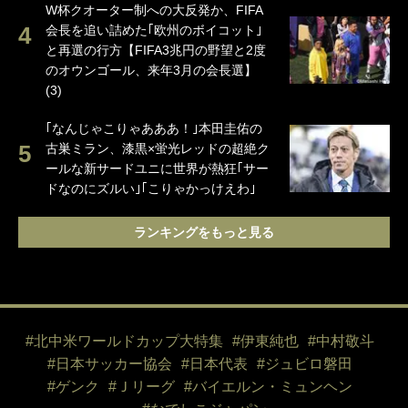
W杯クオーター制への大反発か、FIFA
会長を追い詰めた｢欧州のボイコット｣
と再選の行方【FIFA3兆円の野望と2度
のオウンゴール、来年3月の会長選】
(3)
｢なんじゃこりゃあああ！｣本田圭佑の
古巣ミラン、漆黒×蛍光レッドの超絶ク
ールな新サードユニに世界が熱狂｢サー
ドなのにズルい｣｢こりゃかっけえわ｣
ランキングをもっと見る
#北中米ワールドカップ大特集
#伊東純也
#中村敬斗
#日本サッカー協会
#日本代表
#ジュビロ磐田
#ゲンク
#Ｊリーグ
#バイエルン・ミュンヘン