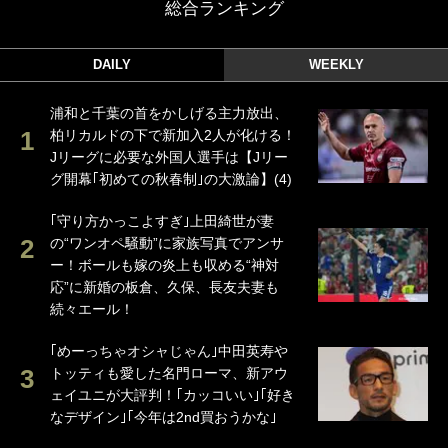
総合ランキング
DAILY
WEEKLY
浦和と千葉の首をかしげる主力放出、
柏リカルドの下で新加入2人が化ける！
Jリーグに必要な外国人選手は【Jリー
グ開幕｢初めての秋春制｣の大激論】(4)
｢守り方かっこよすぎ｣上田綺世が妻
の“ワンオペ騒動”に家族写真でアンサ
ー！ボールも嫁の炎上も収める“神対
応”に新婚の板倉、久保、長友夫妻も
続々エール！
｢めーっちゃオシャじゃん｣中田英寿や
トッティも愛した名門ローマ、新アウ
ェイユニが大評判！｢カッコいい｣｢好き
なデザイン｣｢今年は2nd買おうかな｣