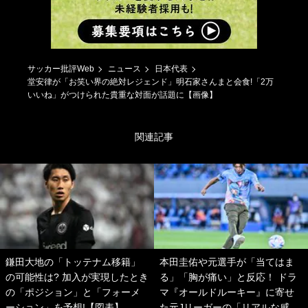
サッカー批評Web
ニュース
日本代表
堂安律が「お笑い界の絶対レジェンド」明石家さんまと会食!「2万
いいね」がつけられた貴重な対面が話題に【画像】
関連記事
鎌田大地の「トッテナム移籍」
本田圭佑や元選手が「当てはま
の可能性は? 加入が実現したとき
る」「胸が痛い」と反応！ ドラ
の「ポジション」と「フォーメ
マ『オールドルーキー』に寄せ
ーション」を予想!【図表】
た元Jリーガーの「リアルな感