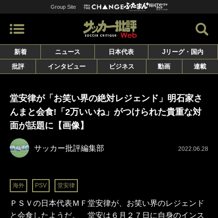
Group Site
新着
ニュース
日本代表
Jリーグ・国内
批評
インタビュー
ビジネス
動画
連載
堂安律が「お笑い界の絶対レジェンド」明石家さ
んまと会食!「2万いいね」がつけられた貴重な対
面が話題に【画像】
サッカー批評編集部
2022.06.28
海外
PSV
堂安律
ＰＳＶの日本代表ＭＦ堂安律が、お笑い界のレジェンド
と会食したようだ。 堂安は６月２７日に自身のインス