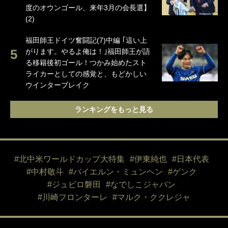
度のオウンゴール、来年3月の会長選】
(2)
福田師王ドイツ奮闘記(7)中編 ｢這い上
がります。やるよ俺は！｣福田師王が語
る移籍後初ゴール！つかみ始めたスト
ライカーとしての感覚と、もどかしい
ウインターブレイク
ランキングをもっと見る
#北中米ワールドカップ大特集
#伊東純也
#日本代表
#中村敬斗
#バイエルン・ミュンヘン
#ゲンク
#ジュビロ磐田
#なでしこジャパン
#川崎フロンターレ
#マルク・ククレジャ