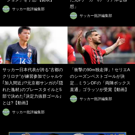
想」
サッカー批評編集部
サッカー批評編集部
サッカー日本代表が誇る”古都の
「衝撃の90m独走弾」! セリエA
クリロナ”が練習参加でシャルケ
のシーズンベストゴールが決
｢加入間近｣!?元京都サンガの｢隠
定…ミランDFの「両陣ボックス
れた逸材｣のプレースタイルと5
直通」ゴラッソが受賞【動画】
部で決めた｢決定力抜群ゴール｣
サッカー批評編集部
とは?【動画】
サッカー批評編集部