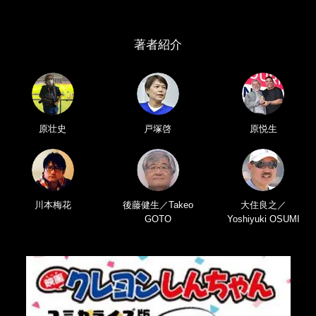
著者紹介
原壮史
戸塚啓
原悦生
川本梅花
後藤健生／Takeo
大住良之／
GOTO
Yoshiyuki OSUMI