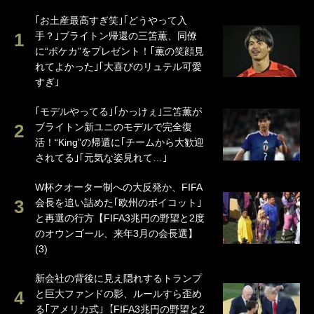
｢お土産最高すぎ笑｣｢どうやって入
手？｣ブライトン帰還の三笘薫、同僚
に“ポケカ”をプレゼント！｢薫の笑顔見
れてよかった｣｢大喜びのリュテル可愛
すぎ｣
｢モデルやってる｣｢かっけぇ｣三笘薫が
ブライトン新ユニのモデルで完全復
活！“King”の帰還に｢チームから大歓迎
されてる｣｢元気な姿見れて…｣
W杯クオーター制への大反発か、FIFA
会長を追い詰めた｢欧州のボイコット｣
と再選の行方【FIFA3兆円の野望と2度
のオウンゴール、来年3月の会長選】
(3)
新会社の背後に見え隠れするトランプ
と巨大ファンドの影、ルールすら歪め
る｢アメリカ式｣【FIFA3兆円の野望と2