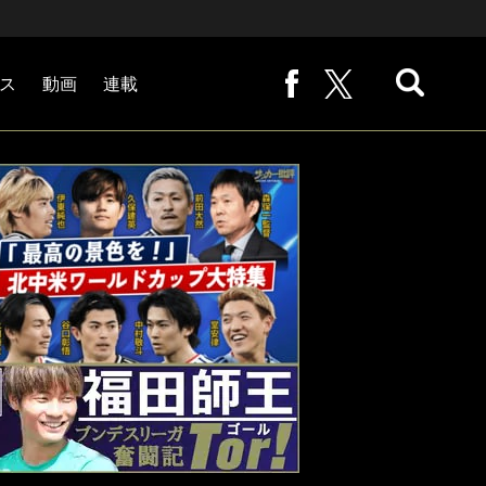
ス
動画
連載
熊崎敬の「路地から始まる処世術」
下田恒幸の「10倍面白くなるサッカー中継の見方」
サッカー批評PHOTOギャラリー「ピッチの焦点」
後藤健生の「蹴球放浪記」
原悦生PHOTOギャラリー「サッカー遠近」
「だれかに言いたくなる記録」
福田師王「ブンデスリーガ奮闘記 Tor!」
大住良之の「この世界のコーナーエリアから」