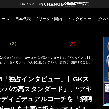
Group Site
ュース
日本代表
Jリーグ・国内
インタビュー
ビジネ
・国内
カー
ネジメント
Jリーグ・国内
戦術
注目選手
海外サッカー
監督
マネー
チームマネジメント
日本代表
（2）
（3）
Kスウォビィクの「ヨーロッパの高スタンダード」、“アヤックスに13
由」、『愛するボールを大事に扱う』アルベル監督に「期待すること」
M「独占インタビュー」】GKス
ッパの高スタンダード」、“アヤ
インディビデュアルコーチを「招聘