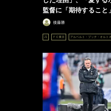
した理由」、『愛する
監督に「期待すること」
後藤勝
J1
ＦＣ東京
アルベルト・プッチ・オルト