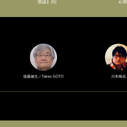
激論】(6)
石敬
後藤健生／Takeo GOTO
川本梅花