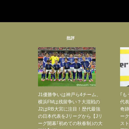
批評
J1優勝争いは神戸ら4チーム、
｢も
横浜FMは残留争い？大混戦の
代表
J2はRB大宮に注目！歴代最強
奇
の日本代表をJリーグから【Jリ
ー
ーグ開幕｢初めての秋春制｣の大
スト