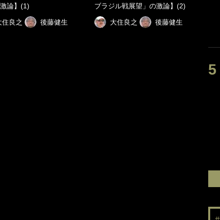
激論】(1)
ブラジル戦展望」の激論】(2)
大住良之
後藤健生
大住良之
後藤健生