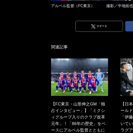
アルベル監督（FC東京） 撮影／中地拓
ツイート
関連記事
【FC東京・山形伸之GM「独
【日本
占インタビュー」】「ミクシ
ールド
ィグループ入りのクラブ改革
「伊藤
元年」！「86年の歴史」をベ
いてい
ースにアルベル監督とともに
ラグア