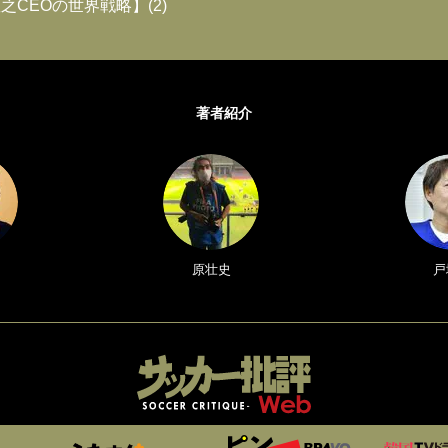
之CEOの世界戦略】(2)
著者紹介
原壮史
戸