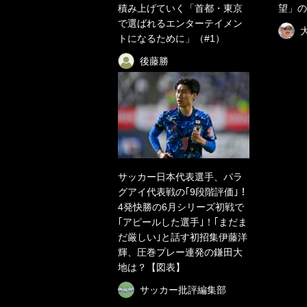
積み上げていく「首都・東京
望」の
で選ばれるエンターテイメン
トになるために」（#1）
後藤勝
サッカー日本代表選手、パラ
グアイ代表戦の｢9段階評価｣！
4発快勝の6月シリーズ初戦で
｢アピールした選手｣！｢まだま
だ厳しい｣と話す初招集伊藤洋
輝、圧巻プレー連発の鎌田大
地は？【図表】
サッカー批評編集部