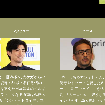
インタビュー
ニュース
う一度W杯へ｣大ケガからの
｢めーっちゃオシャじゃん
復帰！34歳・谷口彰悟の
英寿やトッティも愛した名
跡を支えた日本資本のベルギ
ーマ、新アウェイユニが大
クラブ、次なる野望はW杯ベ
判！｢カッコいい｣｢好きな
8【シント＝トロイデン立
イン｣｢今年は2nd買おうか