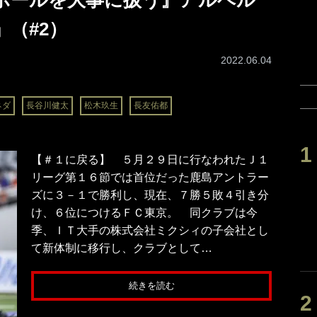
ボールを大事に扱う』アルベル
（#2）
2022.06.04
ネダ
長谷川健太
松木玖生
長友佑都
【＃１に戻る】 ５月２９日に行なわれたＪ１
リーグ第１６節では首位だった鹿島アントラー
ズに３－１で勝利し、現在、７勝５敗４引き分
け、６位につけるＦＣ東京。 同クラブは今
季、ＩＴ大手の株式会社ミクシィの子会社とし
て新体制に移行し、クラブとして…
続きを読む