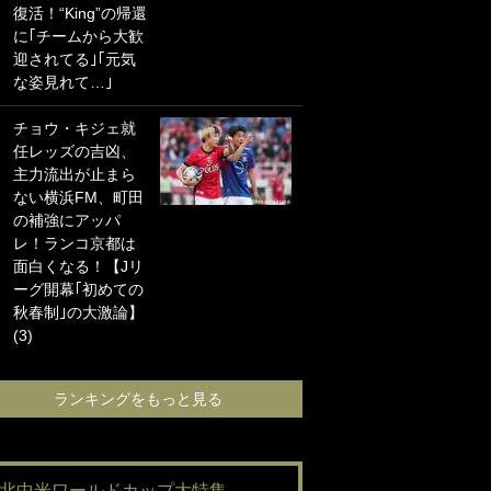
復活！“King”の帰還
海の夕日”新アウェ
に｢チームから大歓
イユニに大反響｢か
迎されてる｣｢元気
っこよすぎ｣｢革新
な姿見れて…｣
的｣｢ソソられる！｣
チョウ・キジェ就
｢お土産最高すぎ
任レッズの吉凶、
笑｣｢どうやって入
主力流出が止まら
手？｣ブライトン帰
ない横浜FM、町田
還の三笘薫、同僚
の補強にアッパ
に“ポケカ”をプレゼ
レ！ランコ京都は
ント！｢薫の笑顔見
面白くなる！【Jリ
れてよかった｣｢大
ーグ開幕｢初めての
喜びのリュテル可
秋春制｣の大激論】
愛すぎ｣
(3)
ランキングをも
ランキングをもっと見る
#北中米ワールドカップ大特集