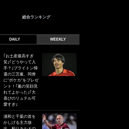
総合ランキング
DAILY
WEEKLY
｢お土産最高すぎ
｢光の速さじゃん｣
笑｣｢どうやって入
｢えっぐいミドル｣
手？｣ブライトン帰
ドイツ名門移籍の
還の三笘薫、同僚
日本代表23歳ボラ
に“ポケカ”をプレゼ
ンチ、移籍後初ゴ
ント！｢薫の笑顔見
ールに驚愕！｢見た
れてよかった｣｢大
事ないシュートや｣
喜びのリュテル可
｢聡がどんどん遠く
愛すぎ｣
なっていく」
浦和と千葉の首を
｢誰が止めれんねん
かしげる主力放
w｣フェイエ上田綺
出、柏リカルドの
世の“神コース”弾丸