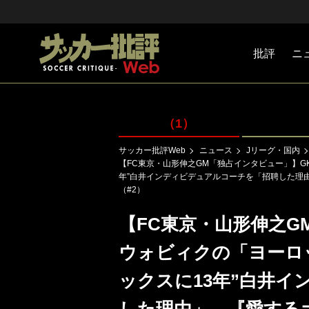
批評
ニ
Jリーグ
戦術
注目選手
海外サッ
監督
マネー
チームマ
日本代表
（1）
サッカー批評Web
ニュース
Jリーグ・国内
【FC東京・山形伸之GM「独占インタビュー」】G
年”白井インディビデュアルコーチを「招聘した理
（#2）
【FC東京・山形伸之G
ウォビィクの「ヨーロ
ックスに13年”白井