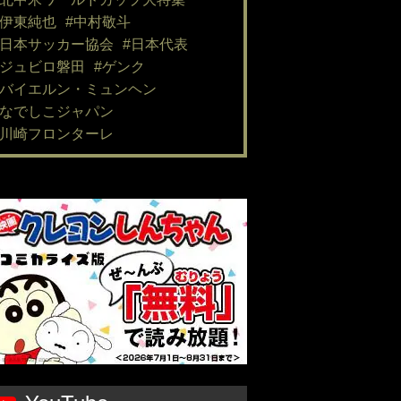
#伊東純也
#中村敬斗
#日本サッカー協会
#日本代表
#ジュビロ磐田
#ゲンク
#バイエルン・ミュンヘン
#なでしこジャパン
#川崎フロンターレ