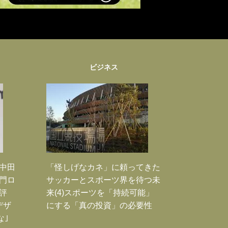
ビジネス
｣中田
「怪しげなカネ」に頼ってきた
門ロ
サッカーとスポーツ界を待つ未
評
来(4)スポーツを「持続可能」
デザ
にする「真の投資」の必要性
な｣