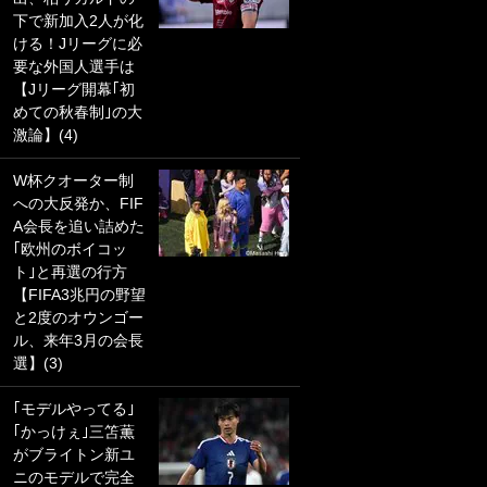
下で新加入2人が化
PKにイタリア代表
ける！Jリーグに必
GKも成す術なし！
要な外国人選手は
｢ノーチャンスすぎ
【Jリーグ開幕｢初
るわ｣｢綺世のPKの
めての秋春制｣の大
上手さは世界屈指
激論】(4)
かも｣
W杯クオーター制
｢また敬斗が魚に
への大反発か、FIF
笑｣菅原由勢がW杯
A会長を追い詰めた
戦士の夏休み秘蔵
｢欧州のボイコッ
ショット公開！ 川
ト｣と再選の行方
口春奈と結婚のモ
【FIFA3兆円の野望
テ男も登場で｢写真
と2度のオウンゴー
全部楽しそう｣｢タ
ル、来年3月の会長
ケの水中かわいす
選】(3)
ぎる」
｢モデルやってる｣
｢セカンドで決まり
｢かっけぇ｣三笘薫
だな｣19歳の日本代
がブライトン新ユ
表MFが加入したス
ニのモデルで完全
ペイン名門、“地中