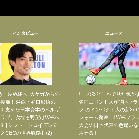
インタビュー
ニュース
う一度W杯へ｣大ケガからの
｢この炎どこかで見た気が
復帰！34歳・谷口彰悟の
名門ユベントスが“炎×ブラ
跡を支えた日本資本のベルギ
ク”のインパクト大の新3rd
クラブ、次なる野望はW杯ベ
フォーム発表！｢W杯フラ
8【シント＝トロイデン立
大会の日本代表の色違いを
之CEOの世界戦略】(2)
させる｣