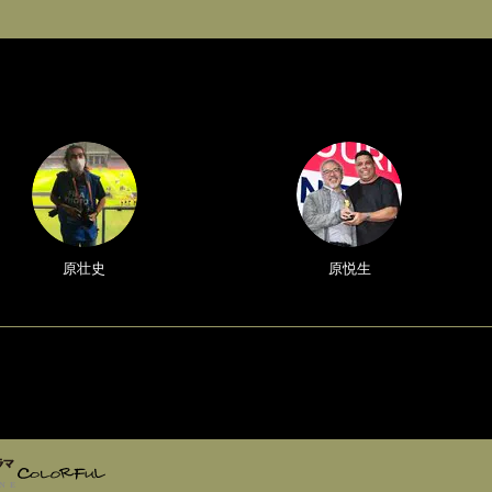
原壮史
原悦生