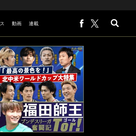
ス
動画
連載
熊崎敬の「路地から始まる処世術」
下田恒幸の「10倍面白くなるサッカー中継の見方」
サッカー批評PHOTOギャラリー「ピッチの焦点」
後藤健生の「蹴球放浪記」
原悦生PHOTOギャラリー「サッカー遠近」
「だれかに言いたくなる記録」
福田師王「ブンデスリーガ奮闘記 Tor!」
大住良之の「この世界のコーナーエリアから」