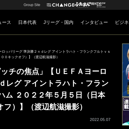
Group Site
ュース
日本代表
Jリーグ・国内
インタビュー
ビジネ
・国内
カー
ネジメント
Jリーグ・国内
戦術
注目選手
海外サッカー
監督
マネー
チームマネジメント
日本代表
ーロッパリーグ 準決勝２ｎｄレグ アイントラハト・フランクフルトｖｓ
：００キックオフ）】（渡辺航滋撮影）
ピッチの焦点」【ＵＥＦＡヨーロ
ｎｄレグ アイントラハト・フラン
ハム ２０２２年５月５日（日本
オフ）】（渡辺航滋撮影）
2022.05.07