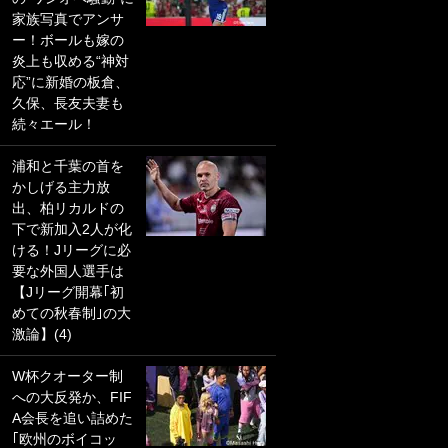
家族写真でアンサ
PKにイタリア代表
ー！ボールも嫁の
GKも成す術なし！
炎上も収める“神対
｢ノーチャンスすぎ
応”に新婚の板倉、
るわ｣｢綺世のPKの
久保、長友夫妻も
上手さは世界屈指
続々エール！
かも｣
浦和と千葉の首を
｢また敬斗が魚に
かしげる主力放
笑｣菅原由勢がW杯
出、柏リカルドの
戦士の夏休み秘蔵
下で新加入2人が化
ショット公開！ 川
ける！Jリーグに必
口春奈と結婚のモ
要な外国人選手は
テ男も登場で｢写真
【Jリーグ開幕｢初
全部楽しそう｣｢タ
めての秋春制｣の大
ケの水中かわいす
激論】(4)
ぎる」
W杯クオーター制
｢セカンドで決まり
への大反発か、FIF
だな｣19歳の日本代
A会長を追い詰めた
表MFが加入したス
｢欧州のボイコッ
ペイン名門、“地中