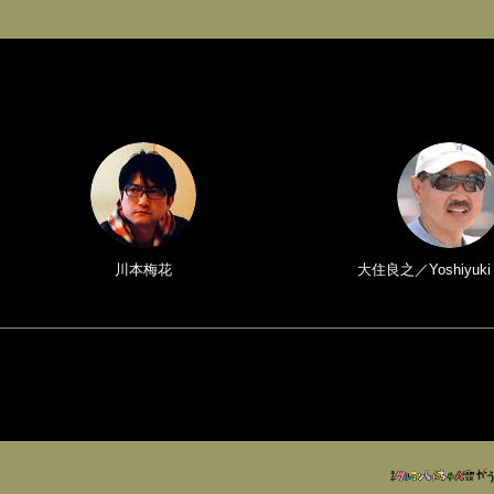
川本梅花
大住良之／Yoshiyuki