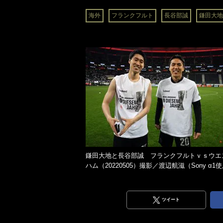
海外
フランクフルト
長谷部誠
鎌田大地
鎌田大地と長谷部誠 フランクフルトｖｓウエ
ハム（20220505）撮影／渡辺航滋（Sony α1
ツイート