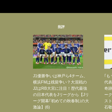
批評
J1優勝争いは神戸ら4チーム、
｢も
横浜FMは残留争い？大混戦の
代表
J2はRB大宮に注目！歴代最強
奇
の日本代表をJリーグから【Jリ
ー
ーグ開幕｢初めての秋春制｣の大
スト
激論】(6)
石敬