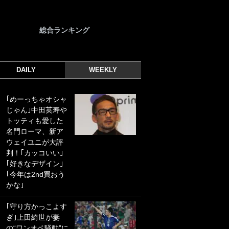
総合ランキング
DAILY
WEEKLY
｢めーっちゃオシャ
｢光の速さじゃん｣
じゃん｣中田英寿や
｢えっぐいミドル｣
トッティも愛した
ドイツ名門移籍の
名門ローマ、新ア
日本代表23歳ボラ
ウェイユニが大評
ンチ、移籍後初ゴ
判！｢カッコいい｣
ールに驚愕！｢見た
｢好きなデザイン｣
事ないシュートや｣
｢今年は2nd買おう
｢聡がどんどん遠く
かな｣
なっていく」
｢守り方かっこよす
｢誰が止めれんねん
ぎ｣上田綺世が妻
w｣フェイエ上田綺
の“ワンオペ騒動”に
世の“神コース”弾丸