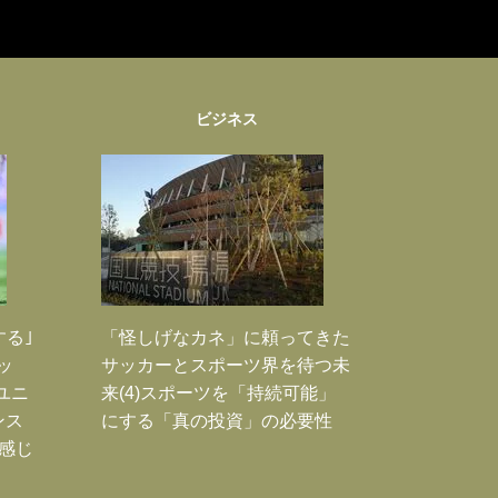
ビジネス
する｣
「怪しげなカネ」に頼ってきた
ッ
サッカーとスポーツ界を待つ未
ユニ
来(4)スポーツを「持続可能」
ンス
にする「真の投資」の必要性
感じ