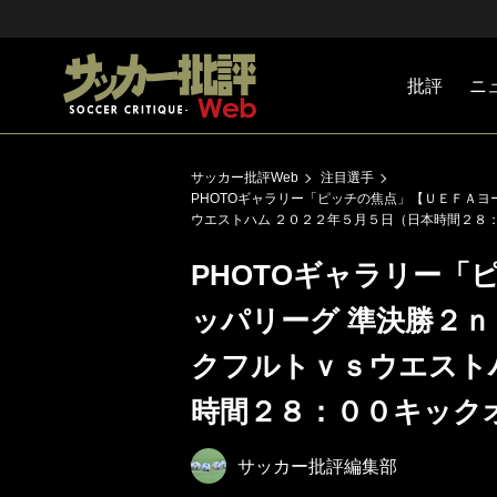
批評
ニ
Jリーグ
戦術
注目選手
海外サッ
監督
マネー
チームマ
日本代表
サッカー批評Web
注目選手
PHOTOギャラリー「ピッチの焦点」【ＵＥＦＡヨ
ウエストハム ２０２２年５月５日（日本時間２８
PHOTOギャラリー「
ッパリーグ 準決勝２
クフルトｖｓウエスト
時間２８：００キック
サッカー批評編集部