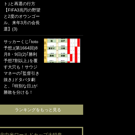
ト｣と再選の行方
海の夕日”新アウェ
【FIFA3兆円の野望
イユニに大反響｢か
と2度のオウンゴー
っこよすぎ｣｢革新
ル、来年3月の会長
的｣｢ソソられる！｣
選】(3)
｢お土産最高すぎ
サッカーくじ｢toto
笑｣｢どうやって入
予想｣(第1664回)8
手？｣ブライトン帰
月8・9日(2)｢勝利
還の三笘薫、同僚
予想7割以上｣を覆
に“ポケカ”をプレゼ
す大穴も！サウジ
ント！｢薫の笑顔見
マネーの｢監督引き
れてよかった｣｢大
抜き｣ドタバタ劇
喜びのリュテル可
と、｢特別な日｣が
愛すぎ｣
勝敗を分ける！
ランキングをも
ランキングをもっと見る
#北中米ワールドカップ大特集