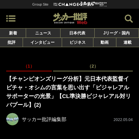
Group Site
新着
ニュース
日本代表
Jリーグ・国内
批評
インタビュー
ビジネス
動画
連載
（1）
（2）
【チャンピオンズリーグ分析】元日本代表監督イ
ビチャ・オシムの言葉を思い出す「ビジャレアル
サポーターの光景」【CL準決勝ビジャレアル対リ
バプール】(2)
サッカー批評編集部
2022.05.04