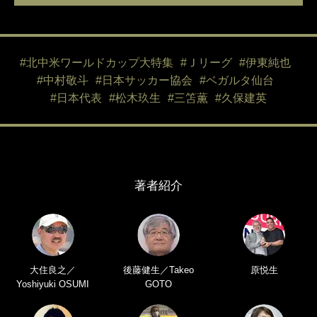
#北中米ワールドカップ大特集
#Ｊリーグ
#伊東純也
#中村敬斗
#日本サッカー協会
#ベガルタ仙台
#日本代表
#松木玖生
#三笘薫
#久保建英
著者紹介
大住良之／
後藤健生／Takeo
原悦生
Yoshiyuki OSUMI
GOTO