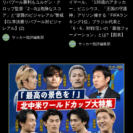
リバプール勝利もユルゲン・ク
イマール、「135億のアタッカ
ロップ監督「2－0は危険なスコ
ー」ビニシウス、「王国の守護
ア」と“逆襲のビジャレアル”警戒
神」アリソン擁する「FIFAラン
【CL準決勝リバプール対ビジャ
キング1位」ブラジル代表と
レアル】(2)
「6・6」対戦!互いの「最強フォ
ーメーション」とは?【図表】
サッカー批評編集部
サッカー批評編集部