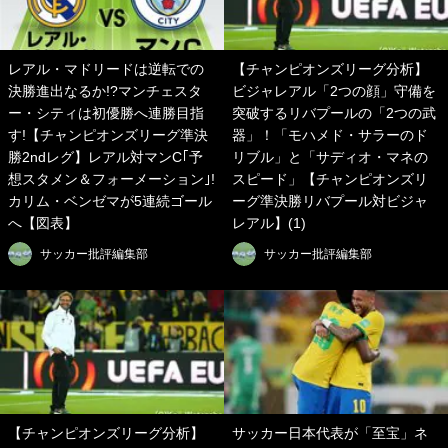
レアル・マドリードは逆転での
【チャンピオンズリーグ分析】
決勝進出なるか!?マンチェスタ
ビジャレアル「2つの顔」守備を
ー・シティは初優勝へ連勝目指
突破するリバプールの「2つの武
す!【チャンピオンズリーグ準決
器」！「モハメド・サラーのド
勝2ndレグ】レアル対マンC｢予
リブル」と「サディオ・マネの
想スタメン＆フォーメーション｣!
スピード」【チャンピオンズリ
カリム・ベンゼマが5連続ゴール
ーグ準決勝リバプール対ビジャ
へ【図表】
レアル】(1)
サッカー批評編集部
サッカー批評編集部
【チャンピオンズリーグ分析】
サッカー日本代表が「至宝」ネ