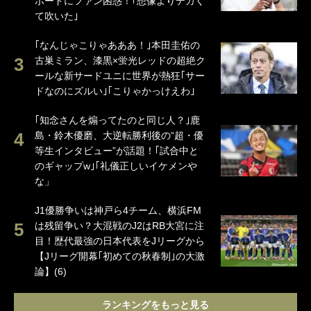
ボードにファン困惑！｢想像よりデカく
て吹いた｣
｢なんじゃこりゃあああ！｣本田圭佑の
古巣ミラン、漆黒×蛍光レッドの超絶ク
ールな新サードユニに世界が熱狂｢サー
ドなのにズルい｣｢こりゃかっけえわ｣
｢知念さんを煽ってたのと同じ人？｣鹿
島・鈴木優磨、大逆転勝利後の“超・優
等生インタビュー”が話題！｢試合中と
のギャップw｣｢礼儀正しいイケメンや
な」
J1優勝争いは神戸ら4チーム、横浜FM
は残留争い？大混戦のJ2はRB大宮に注
目！歴代最強の日本代表をJリーグから
【Jリーグ開幕｢初めての秋春制｣の大激
論】(6)
ランキングをもっと見る