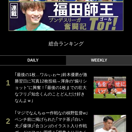
総合ランキング
DAILY
WEEKLY
｢最後の1枚…ワルぃゎ〜｣鈴木優磨が激
勝翌日に写真12枚投稿→渾身の“煽りシ
ョット”に興奮！｢最後の1枚までの壮大
なフリ｣｢知念くんのことどんだけ好き
なんよｗ｣
｢マジでなんちゅー作戦なの槙野監督w｣
ベンチ前に掲げられた｢マテ茶｣｢白い
犬｣｢爆弾｣｢合コン｣のイラスト入り作戦