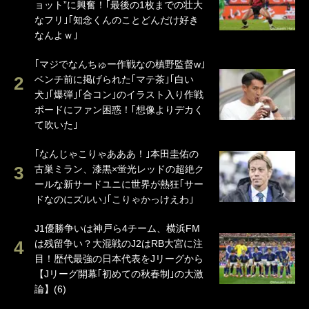
ョット”に興奮！｢最後の1枚までの壮大
なフリ｣｢知念くんのことどんだけ好き
なんよｗ｣
｢マジでなんちゅー作戦なの槙野監督w｣
ベンチ前に掲げられた｢マテ茶｣｢白い
犬｣｢爆弾｣｢合コン｣のイラスト入り作戦
ボードにファン困惑！｢想像よりデカく
て吹いた｣
｢なんじゃこりゃあああ！｣本田圭佑の
古巣ミラン、漆黒×蛍光レッドの超絶ク
ールな新サードユニに世界が熱狂｢サー
ドなのにズルい｣｢こりゃかっけえわ｣
J1優勝争いは神戸ら4チーム、横浜FM
は残留争い？大混戦のJ2はRB大宮に注
目！歴代最強の日本代表をJリーグから
【Jリーグ開幕｢初めての秋春制｣の大激
論】(6)