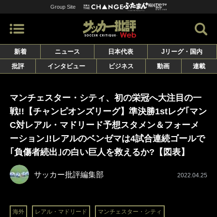
Group Site
新着
ニュース
日本代表
Jリーグ・国内
批評
インタビュー
ビジネス
動画
連載
マンチェスター・シティ、初の栄冠へ大注目の一
戦!!【チャンピオンズリーグ】準決勝1stレグ｢マン
C対レアル・マドリード予想スタメン＆フォーメ
ーション｣!レアルのベンゼマは4試合連続ゴールで
｢負傷者続出｣の白い巨人を救えるか?【図表】
サッカー批評編集部
2022.04.25
海外
レアル・マドリード
マンチェスター・シティ