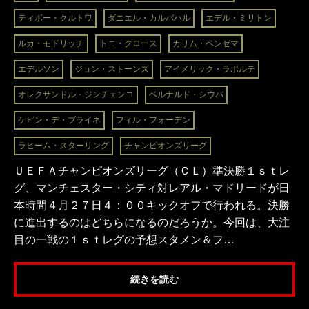
ティボー・クルトワ
ダニエル・カルバハル
エデル・ミリトン
ルカ・モドリッチ
トニ・クロース
カリム・ベンゼマ
エデルソン
ジョン・ストーンズ
アイメリック・ラポルテ
オレクサンドル・ジンチェンコ
ベルナルド・シウバ
ケビン・デ・ブライネ
フィル・フォーデン
ラヒーム・スターリング
チャンピオンズリーグ
ＵＥＦＡチャンピオンズリーグ（ＣＬ）準決勝１ｓｔレ
グ、マンチェスター・シティ対レアル・マドリードが日
本時間４月２７日４：００キックオフで行われる。決勝
に進出するのはどちらになるのだろうか。今回は、大注
目の一戦の１ｓｔレグの予想スタメン＆フ…
続きを読む