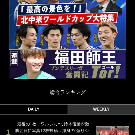
総合ランキング
DAILY
WEEKLY
｢最後の1枚…ワルぃゎ〜｣鈴木優磨が激
勝翌日に写真12枚投稿→渾身の“煽りシ