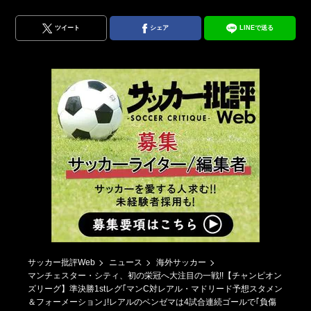
ツイート
シェア
LINEで送る
サッカー批評Web
ニュース
海外サッカー
マンチェスター・シティ、初の栄冠へ大注目の一戦!!【チャンピオン
ズリーグ】準決勝1stレグ｢マンC対レアル・マドリード予想スタメン
＆フォーメーション｣!レアルのベンゼマは4試合連続ゴールで｢負傷