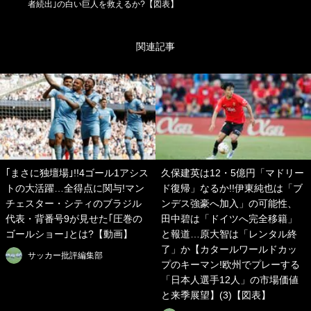
者続出｣の白い巨人を救えるか?【図表】
関連記事
｢まさに独壇場｣!!4ゴール1アシス
久保建英は12・5億円「マドリー
トの大活躍…全得点に関与!マン
ド復帰」なるか!!伊東純也は「ブ
チェスター・シティのブラジル
ンデス強豪へ加入」の可能性、
代表・背番号9が見せた｢圧巻の
田中碧は「ドイツへ完全移籍」
ゴールショー｣とは?【動画】
と報道…原大智は「レンタル終
了」か【カタールワールドカッ
サッカー批評編集部
プのキーマン!欧州でプレーする
「日本人選手12人」の市場価値
と来季展望】(3)【図表】