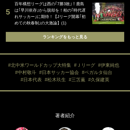
百年構想リーグは西の｢7勝3敗｣！鹿島
は｢早川依存｣から脱却を！柏の｢時代遅
れサッカー｣に期待！【Jリーグ開幕｢初
めての秋春制｣の大激論】(1)
ランキングをもっと見る
#北中米ワールドカップ大特集
#Ｊリーグ
#伊東純也
#中村敬斗
#日本サッカー協会
#ベガルタ仙台
#日本代表
#松木玖生
#三笘薫
#久保建英
著者紹介