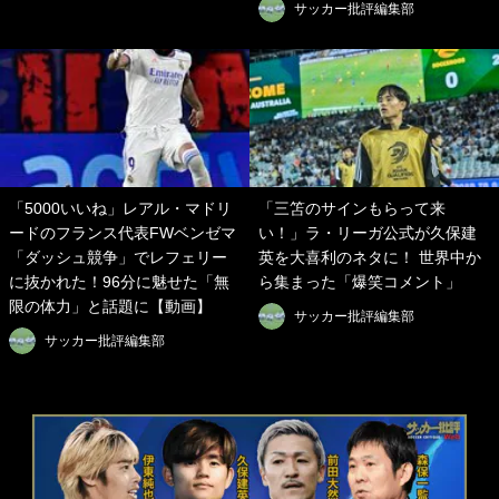
サッカー批評編集部
「5000いいね」レアル・マドリ
「三笘のサインもらって来
ードのフランス代表FWベンゼマ
い！」ラ・リーガ公式が久保建
「ダッシュ競争」でレフェリー
英を大喜利のネタに！ 世界中か
に抜かれた！96分に魅せた「無
ら集まった「爆笑コメント」
限の体力」と話題に【動画】
サッカー批評編集部
サッカー批評編集部